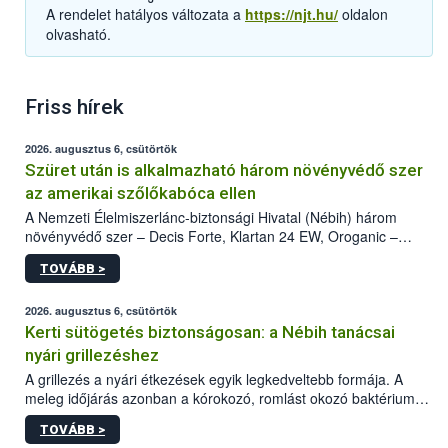
A rendelet hatályos változata a
https://njt.hu/
oldalon
olvasható.
Friss hírek
2026. augusztus 6, csütörtök
Szüret után is alkalmazható három növényvédő szer
az amerikai szőlőkabóca ellen
A Nemzeti Élelmiszerlánc-biztonsági Hivatal (Nébih) három
növényvédő szer – Decis Forte, Klartan 24 EW, Oroganic –
engedélyokiratát módosította, így azok a szüretet követően,
TOVÁBB >
egészen a vesszőérettség (BBCH 91) stádiumáig
felhasználhatóak a szőlőben. A kiterjesztések célja, hogy a korai
érésű szőlőkben is legyen lehetőség a károsító elleni további
2026. augusztus 6, csütörtök
védekezésre. Az Oroganic készítmény kis kiszerelésben kiskerti
Kerti sütögetés biztonságosan: a Nébih tanácsai
felhasználók számára is elérhető és ökológiai termesztésben is
nyári grillezéshez
engedélyezett.
A grillezés a nyári étkezések egyik legkedveltebb formája. A
meleg időjárás azonban a kórokozó, romlást okozó baktériumok
gyorsabb szaporodásának is kedvez. A szabadtéri sütögetés
TOVÁBB >
ezért nem csupán a megfelelő sütési technikáról szól: legalább