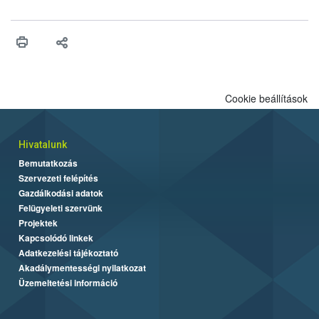
ilyen fontos az alapanyagok biztonságos kezelése, az alapvető
higiéniai szabályok betartása, a megfelelő hőkezelés, valamint a
maradékok szakszerű tárolása. A Nemzeti Élelmiszerlánc-
biztonsági Hivatal (Nébih) Oktatási Programja összegyűjtötte a
biztonságos grillezés legfontosabb tudnivalóit.
Cookie beállítások
Hivatalunk
Bemutatkozás
Szervezeti felépítés
Gazdálkodási adatok
Felügyeleti szervünk
Projektek
Kapcsolódó linkek
Adatkezelési tájékoztató
Akadálymentességi nyilatkozat
Üzemeltetési információ