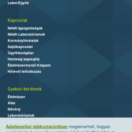
Labor/Egyéb
Kapcsolat
Nébih Igazgatóságok
Nébih Laboratóriumok
Kormányhivatalok
Sajtókapcsolat
Ügyfélszolgálat
Hatósági jogsegély
Élelmiszermentő Központ
Hírlevél feliratkozás
Gyakori kérdések
Élelmiszer
Állat
Növény
Laboratóriumok
Labor/Egyéb
Adatkezelési tájékoztatónkban
megismerheti, hogyan