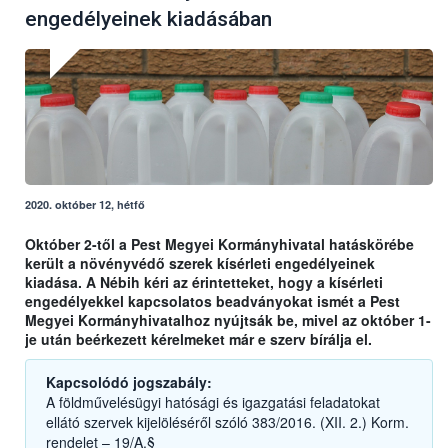
engedélyeinek kiadásában
2020. október 12, hétfő
Október 2-től a Pest Megyei Kormányhivatal hatáskörébe
került a növényvédő szerek kísérleti engedélyeinek
kiadása. A Nébih kéri az érintetteket, hogy a kísérleti
engedélyekkel kapcsolatos beadványokat ismét a Pest
Megyei Kormányhivatalhoz nyújtsák be, mivel az október 1-
je után beérkezett kérelmeket már e szerv bírálja el.
Kapcsolódó jogszabály:
A földművelésügyi hatósági és igazgatási feladatokat
ellátó szervek kijelöléséről szóló 383/2016. (XII. 2.) Korm.
rendelet – 19/A.§