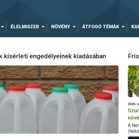
ÉLELMISZER
NÖVÉNY
ÁTFOGÓ TÉMÁK
KA
 kísérleti engedélyeinek kiadásában
Fris
2026. 
Szür
növé
szől
A Nem
(Nébi
Klart