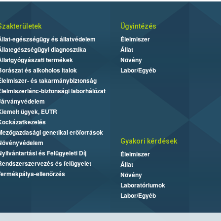
Szakterületek
Ügyintézés
Állat-egészségügy és állatvédelem
Élelmiszer
Állategészségügyi diagnosztika
Állat
Állatgyógyászati termékek
Növény
Borászat és alkoholos italok
Labor/Egyéb
Élelmiszer- és takarmánybiztonság
Élelmiszerlánc-biztonsági laborhálózat
Járványvédelem
Kiemelt ügyek, EUTR
Kockázatkezelés
Mezőgazdasági genetikai erőforrások
Gyakori kérdések
Növényvédelem
Nyilvántartási és Felügyeleti Díj
Élelmiszer
Rendszerszervezés és felügyelet
Állat
Termékpálya-ellenőrzés
Növény
Laboratóriumok
Labor/Egyéb