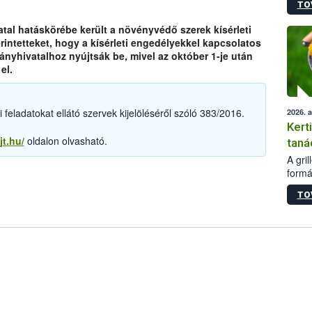
TO
módos
egész
tal hatáskörébe került a növényvédő szerek kísérleti
felha
rintetteket, hogy a kísérleti engedélyekkel kapcsolatos
célja
yhivatalhoz nyújtsák be, mivel az október 1-je után
lehet
el.
Az Or
felha
terme
feladatokat ellátó szervek kijelöléséről szóló 383/2016.
2026. 
Kert
jt.hu/
oldalon olvasható.
taná
A gri
formá
romlá
TO
szapo
sütög
techni
alapa
higié
hőkez
tárol
Hivat
a biz