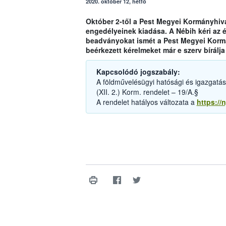
2020. október 12, hétfő
Október 2-től a Pest Megyei Kormányhiva
engedélyeinek kiadása. A Nébih kéri az é
beadványokat ismét a Pest Megyei Kormán
beérkezett kérelmeket már e szerv bírálja 
Kapcsolódó jogszabály:
A földművelésügyi hatósági és igazgatási 
(XII. 2.) Korm. rendelet – 19/A.§
A rendelet hatályos változata a
https://n