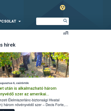
PCSOLAT
s hírek
augusztus 6, csütörtök
et után is alkalmazható három
nyvédő szer az amerikai
őkabóca ellen
zeti Élelmiszerlánc-biztonsági Hivatal
h) három növényvédő szer – Decis Forte,
an 24 EW, Oroganic – engedélyokiratát