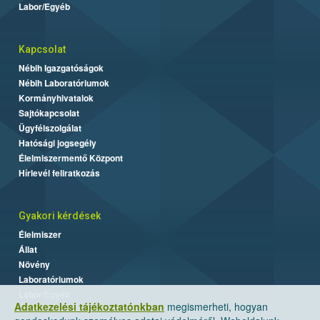
Labor/Egyéb
Kapcsolat
Nébih Igazgatóságok
Nébih Laboratóriumok
Kormányhivatalok
Sajtókapcsolat
Ügyfélszolgálat
Hatósági jogsegély
Élelmiszermentő Központ
Hírlevél feliratkozás
Gyakori kérdések
Élelmiszer
Állat
Növény
Laboratóriumok
Labor/Egyéb
Adatkezelési tájékoztatónkban
megismerheti, hogyan