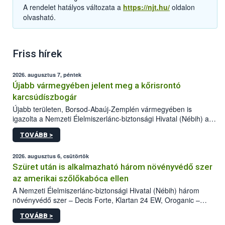
A rendelet hatályos változata a
https://njt.hu/
oldalon
olvasható.
Friss hírek
2026. augusztus 7, péntek
Újabb vármegyében jelent meg a kőrisrontó
karcsúdíszbogár
Újabb területen, Borsod-Abaúj-Zemplén vármegyében is
igazolta a Nemzeti Élelmiszerlánc-biztonsági Hivatal (Nébih) a
kőrisrontó karcsúdíszbogár (Agrilus planipennis) jelenlétét. A
TOVÁBB >
kártevőt nem csak színcsapdában találták meg, de már fertőzött
fában is azonosították. A növényvédelmi szakemberek folytatják
az intenzív felderítést, emellett az intézkedéseket a szlovák
2026. augusztus 6, csütörtök
hatósággal is összehangolják a terjedés megállítása érdekében.
Szüret után is alkalmazható három növényvédő szer
az amerikai szőlőkabóca ellen
A Nemzeti Élelmiszerlánc-biztonsági Hivatal (Nébih) három
növényvédő szer – Decis Forte, Klartan 24 EW, Oroganic –
engedélyokiratát módosította, így azok a szüretet követően,
TOVÁBB >
egészen a vesszőérettség (BBCH 91) stádiumáig