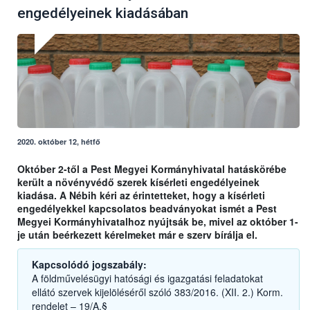
engedélyeinek kiadásában
2020. október 12, hétfő
Október 2-től a Pest Megyei Kormányhivatal hatáskörébe
került a növényvédő szerek kísérleti engedélyeinek
kiadása. A Nébih kéri az érintetteket, hogy a kísérleti
engedélyekkel kapcsolatos beadványokat ismét a Pest
Megyei Kormányhivatalhoz nyújtsák be, mivel az október 1-
je után beérkezett kérelmeket már e szerv bírálja el.
Kapcsolódó jogszabály:
A földművelésügyi hatósági és igazgatási feladatokat
ellátó szervek kijelöléséről szóló 383/2016. (XII. 2.) Korm.
rendelet – 19/A.§