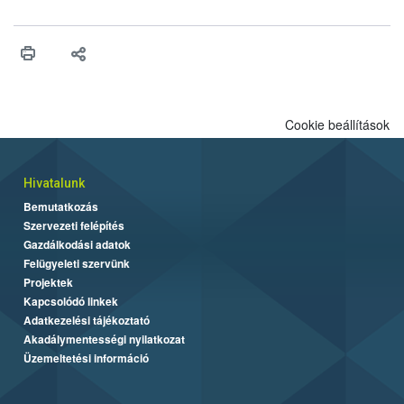
felhasználhatóak a szőlőben. A kiterjesztések célja, hogy a korai
érésű szőlőkben is legyen lehetőség a károsító elleni további
védekezésre. Az Oroganic készítmény kis kiszerelésben kiskerti
felhasználók számára is elérhető és ökológiai termesztésben is
engedélyezett.
Cookie beállítások
Hivatalunk
Bemutatkozás
Szervezeti felépítés
Gazdálkodási adatok
Felügyeleti szervünk
Projektek
Kapcsolódó linkek
Adatkezelési tájékoztató
Akadálymentességi nyilatkozat
Üzemeltetési információ