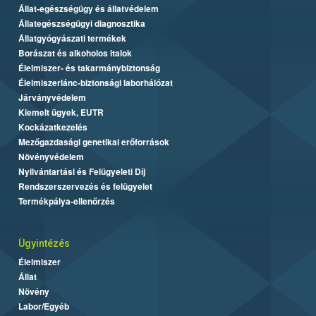
Állat-egészségügy és állatvédelem
Állategészségügyi diagnosztika
Állatgyógyászati termékek
Borászat és alkoholos italok
Élelmiszer- és takarmánybiztonság
Élelmiszerlánc-biztonsági laborhálózat
Járványvédelem
Kiemelt ügyek, EUTR
Kockázatkezelés
Mezőgazdasági genetikai erőforrások
Növényvédelem
Nyilvántartási és Felügyeleti Díj
Rendszerszervezés és felügyelet
Termékpálya-ellenőrzés
Ügyintézés
Élelmiszer
Állat
Növény
Labor/Egyéb