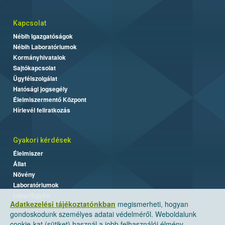
Kapcsolat
Nébih Igazgatóságok
Nébih Laboratóriumok
Kormányhivatalok
Sajtókapcsolat
Ügyfélszolgálat
Hatósági jogsegély
Élelmiszermentő Központ
Hírlevél feliratkozás
Gyakori kérdések
Élelmiszer
Állat
Növény
Laboratóriumok
Labor/Egyéb
Adatkezelési tájékoztatónkban
megismerheti, hogyan
gondoskodunk személyes adatai védelméről. Weboldalunk
cookie-kat (sütiket) használ a jobb felhasználói élmény