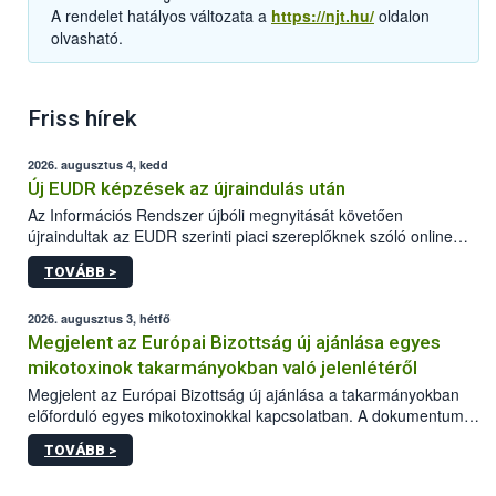
A rendelet hatályos változata a
https://njt.hu/
oldalon
olvasható.
Friss hírek
2026. augusztus 4, kedd
Új EUDR képzések az újraindulás után
Az Információs Rendszer újbóli megnyitását követően
újraindultak az EUDR szerinti piaci szereplőknek szóló online
képzések.
TOVÁBB >
2026. augusztus 3, hétfő
Megjelent az Európai Bizottság új ajánlása egyes
mikotoxinok takarmányokban való jelenlétéről
Megjelent az Európai Bizottság új ajánlása a takarmányokban
előforduló egyes mikotoxinokkal kapcsolatban. A dokumentum
2027-től új irányértékek alkalmazását írja elő, és a jelenleg
TOVÁBB >
hatályos uniós ajánlások helyébe lép.