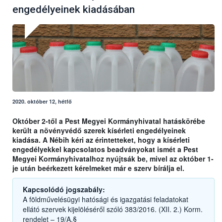
engedélyeinek kiadásában
2020. október 12, hétfő
Október 2-től a Pest Megyei Kormányhivatal hatáskörébe
került a növényvédő szerek kísérleti engedélyeinek
kiadása. A Nébih kéri az érintetteket, hogy a kísérleti
engedélyekkel kapcsolatos beadványokat ismét a Pest
Megyei Kormányhivatalhoz nyújtsák be, mivel az október 1-
je után beérkezett kérelmeket már e szerv bírálja el.
Kapcsolódó jogszabály:
A földművelésügyi hatósági és igazgatási feladatokat
ellátó szervek kijelöléséről szóló 383/2016. (XII. 2.) Korm.
rendelet – 19/A.§