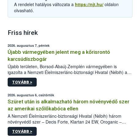
A rendelet hatályos változata a
https://njt.hu/
oldalon
olvasható.
Friss hírek
2026. augusztus 7, péntek
Újabb vármegyében jelent meg a kőrisrontó
karcsúdíszbogár
Újabb területen, Borsod-Abaúj-Zemplén vármegyében is
igazolta a Nemzeti Élelmiszerlánc-biztonsági Hivatal (Nébih) a
kőrisrontó karcsúdíszbogár (Agrilus planipennis) jelenlétét. A
TOVÁBB >
kártevőt nem csak színcsapdában találták meg, de már fertőzött
fában is azonosították. A növényvédelmi szakemberek folytatják
az intenzív felderítést, emellett az intézkedéseket a szlovák
2026. augusztus 6, csütörtök
hatósággal is összehangolják a terjedés megállítása érdekében.
Szüret után is alkalmazható három növényvédő szer
az amerikai szőlőkabóca ellen
A Nemzeti Élelmiszerlánc-biztonsági Hivatal (Nébih) három
növényvédő szer – Decis Forte, Klartan 24 EW, Oroganic –
engedélyokiratát módosította, így azok a szüretet követően,
TOVÁBB >
egészen a vesszőérettség (BBCH 91) stádiumáig