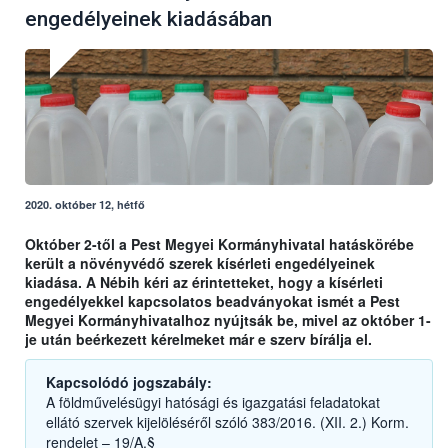
engedélyeinek kiadásában
2020. október 12, hétfő
Október 2-től a Pest Megyei Kormányhivatal hatáskörébe
került a növényvédő szerek kísérleti engedélyeinek
kiadása. A Nébih kéri az érintetteket, hogy a kísérleti
engedélyekkel kapcsolatos beadványokat ismét a Pest
Megyei Kormányhivatalhoz nyújtsák be, mivel az október 1-
je után beérkezett kérelmeket már e szerv bírálja el.
Kapcsolódó jogszabály:
A földművelésügyi hatósági és igazgatási feladatokat
ellátó szervek kijelöléséről szóló 383/2016. (XII. 2.) Korm.
rendelet – 19/A.§