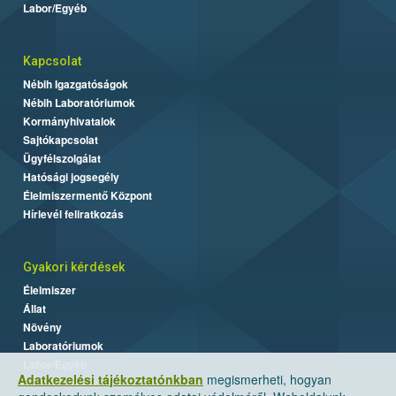
Labor/Egyéb
Kapcsolat
Nébih Igazgatóságok
Nébih Laboratóriumok
Kormányhivatalok
Sajtókapcsolat
Ügyfélszolgálat
Hatósági jogsegély
Élelmiszermentő Központ
Hírlevél feliratkozás
Gyakori kérdések
Élelmiszer
Állat
Növény
Laboratóriumok
Labor/Egyéb
Adatkezelési tájékoztatónkban
megismerheti, hogyan