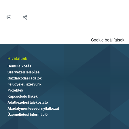
felhasználhatóak a szőlőben. A kiterjesztések célja, hogy a korai
érésű szőlőkben is legyen lehetőség a károsító elleni további
védekezésre. Az Oroganic készítmény kis kiszerelésben kiskerti
felhasználók számára is elérhető és ökológiai termesztésben is
engedélyezett.
Cookie beállítások
Hivatalunk
Bemutatkozás
Szervezeti felépítés
Gazdálkodási adatok
Felügyeleti szervünk
Projektek
Kapcsolódó linkek
Adatkezelési tájékoztató
Akadálymentességi nyilatkozat
Üzemeltetési információ