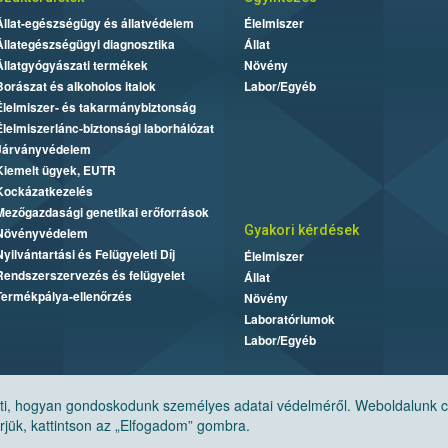
Állat-egészségügy és állatvédelem
Élelmiszer
Állategészségügyi diagnosztika
Állat
Állatgyógyászati termékek
Növény
Borászat és alkoholos italok
Labor/Egyéb
Élelmiszer- és takarmánybiztonság
Élelmiszerlánc-biztonsági laborhálózat
Járványvédelem
Kiemelt ügyek, EUTR
Kockázatkezelés
Mezőgazdasági genetikai erőforrások
Gyakori kérdések
Növényvédelem
Nyilvántartási és Felügyeleti Díj
Élelmiszer
Rendszerszervezés és felügyelet
Állat
Termékpálya-ellenőrzés
Növény
Laboratóriumok
Labor/Egyéb
, hogyan gondoskodunk személyes adatai védelméről. Weboldalunk cook
jük, kattintson az „Elfogadom” gombra.