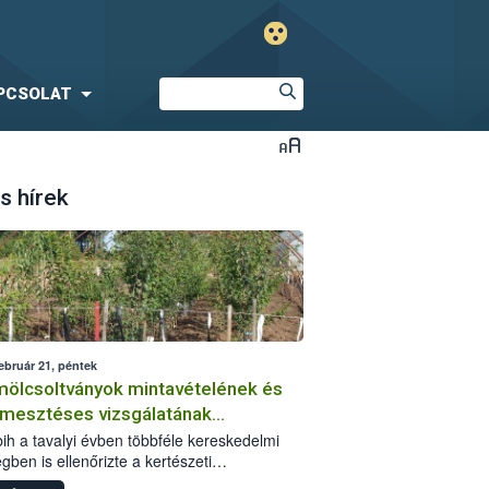
PCSOLAT
s hírek
ebruár 21, péntek
ölcsoltványok mintavételének és
rmesztéses vizsgálatának
sztalatai
ih a tavalyi évben többféle kereskedelmi
gben is ellenőrizte a kertészeti
rítóanyagokat. Az adminisztratív szempontú