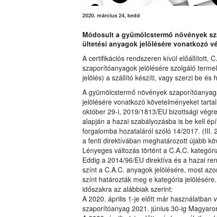
2020. március 24, kedd
Módosult a gyümölcstermő növények szap
ültetési anyagok jelölésére vonatkozó vé
A certifikációs rendszeren kívül előállított,
szaporítóanyagok jelölésére szolgáló terme
jelölés) a szállító készíti, vagy szerzi be és
A gyümölcstermő növények szaporítóanyagai,
jelölésére vonatkozó követelményeket tarta
október 29-i, 2019/1813/EU bizottsági végre
alapján a hazai szabályozásba is be kell épí
forgalomba hozataláról szóló 14/2017. (III.
a fenti direktívában meghatározott újabb kö
Lényeges változás történt a C.A.C. kategór
Eddig a 2014/96/EU direktíva és a hazai re
színt a C.A.C. anyagok jelölésére, most a
színt határozták meg e kategória jelölésére.
időszakra az alábbiak szerint:
A 2020. április 1-je előtt már használatban vo
szaporítóanyag 2021. június 30-ig Magyaro