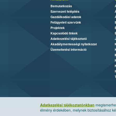
Bemutatkozás
Szervezeti felépítés
Gazdálkodási adatok
Felügyeleti szervünk
Projektek
Kapcsolódó linkek
Adatkezelési tájékoztató
Akadálymentességi nyilatkozat
Üzemeltetési információ
Adatkezelési tájékoztatónkban
megismerheti
élmény érdekében, melynek biztosításához kér