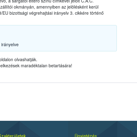
évő, a sárgától eltérő színű címkével jelölt C.A.C.
állítói okmányán, amennyiben az jelölésként kerül
/EU bizottsági végrehajtási irányelv 3. cikkére történő
 irányelve
ldalon olvashatják.
ndelkezések maradéktalan betartására!
Szakterületek
Ügyintézés