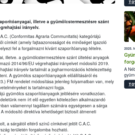
TO
ellen
melle
vizsg
szezo
orítóanyagai, illetve a gyümölcstermesztésre szánt
kiült
grehajtási irányelv.
való 
 C.A.C. (Conformitas Agraria Communitatis) kategóriájú
lői címkét (amely fajtaazonosságot és minőséget igazoló
 helyezi fel a forgalmazni kívánt szaporítóanyag-tételre.
2025. f
Gyüm
 illetve. a gyümölcstermesztésre szánt ültetési anyagok
forg
lmazó 2014/96/EU végrehajtási irányelvet módosító 2019.
gyüm
A Néb
hajtási irányelv tartalmát a jogharmonizációs kötelezettség
gyümö
teni. A gyümölcs szaporítóanyagok előállításáról és
bekü
forga
 23.) FM rendelet módosítása jelenleg folyamatban van, mely
TO
(éven
vetelményeket is tartalmazni fogja.
hivat
iájú gyümölcs szaporítóanyagok jelölésére vonatkozóan.
A cég
ndeletünk nem írt elő egyetlen kötelezően alkalmazandó
intéz
zonban valamennyi tagállam számára egységesen a sárga
válas
 A módosító direktíva lehetőséget biztosít átmeneti
gyors
ajánl
lt, a sárgától eltérő színű címkével jelölt C.A.C.
rszág területén forgalomba hozható.