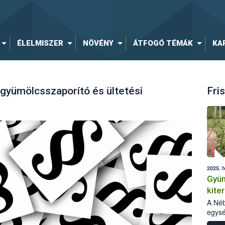
ÉLELMISZER
NÖVÉNY
ÁTFOGÓ TÉMÁK
KA
 gyümölcsszaporító és ültetési
Fris
2025. f
Gyüm
kite
tapa
A Néb
egysé
szapo