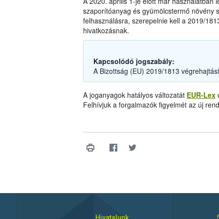
A 2020. április 1-je előtt már használatban l
szaporítóanyag és gyümölcstermő növény sz
felhasználásra, szerepelnie kell a 2019/1813
hivatkozásnak.
Kapcsolódó jogszabály:
A Bizottság (EU) 2019/1813 végrehajtási
A joganyagok hatályos változatát
EUR-Lex
o
Felhívjuk a forgalmazók figyelmét az új re
Hivatalunk