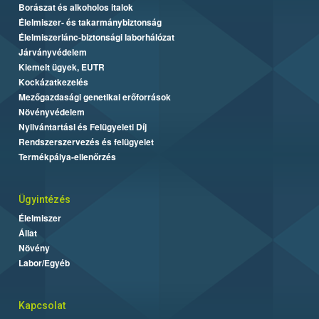
Borászat és alkoholos italok
Élelmiszer- és takarmánybiztonság
Élelmiszerlánc-biztonsági laborhálózat
Járványvédelem
Kiemelt ügyek, EUTR
Kockázatkezelés
Mezőgazdasági genetikai erőforrások
Növényvédelem
Nyilvántartási és Felügyeleti Díj
Rendszerszervezés és felügyelet
Termékpálya-ellenőrzés
Ügyintézés
Élelmiszer
Állat
Növény
Labor/Egyéb
Kapcsolat