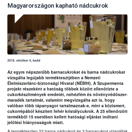
Magyarországon kapható nádcukrok
2016. október 4, kedd
Az egyre népszerűbb barnacukrokat és barna nádcukrokat
vizsgálta legújabb terméktesztjében a Nemzeti
Élelmiszerlánc-biztonsági Hivatal (NÉBIH). A Szupermenta
projekt részeként a hatóság többek között ellenőrizte a
cukorkészítmények eredetét, nehézfém és növényvédőszer-
maradék tartalmát, valamint megvizsgálta azt is, hogy
valóban több tápanyagot tartalmaznak-e, mint a közismert,
cukorrépából készített fehér kristálycukrok. A 25 ellenőrzött
termékből 15 esetében kellett hatósági eljárást indítani
jelölési hiányosságok miatt.
A termékteszten 22 barna nádcukrot és 3 barnacukrot vizsgáltak