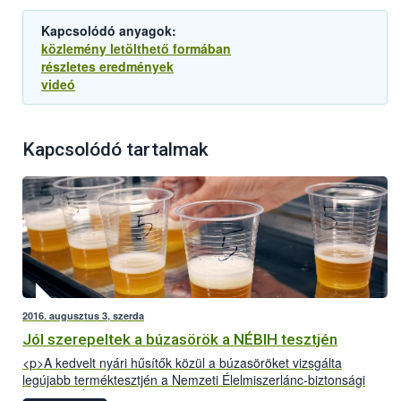
Kapcsolódó anyagok:
közlemény letölthető formában
részletes eredmények
videó
Kapcsolódó tartalmak
2016. augusztus 3, szerda
Jól szerepeltek a búzasörök a NÉBIH tesztjén
<p>A kedvelt nyári hűsítők közül a búzasöröket vizsgálta
legújabb terméktesztjén a Nemzeti Élelmiszerlánc-biztonsági
Hivatal (NÉBIH). A Szupermenta projektben 18 terméket