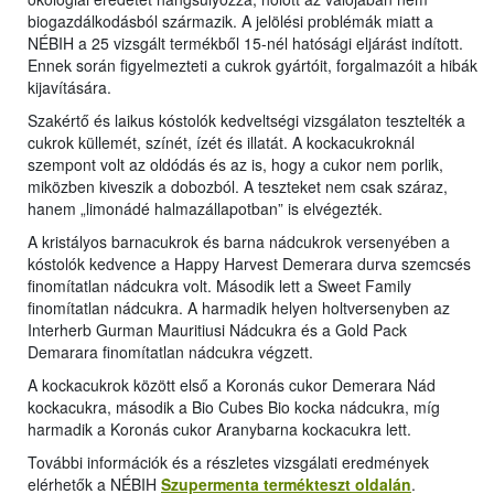
biogazdálkodásból származik. A jelölési problémák miatt a
NÉBIH a 25 vizsgált termékből 15-nél hatósági eljárást indított.
Ennek során figyelmezteti a cukrok gyártóit, forgalmazóit a hibák
kijavítására.
Szakértő és laikus kóstolók kedveltségi vizsgálaton tesztelték a
cukrok küllemét, színét, ízét és illatát. A kockacukroknál
szempont volt az oldódás és az is, hogy a cukor nem porlik,
miközben kiveszik a dobozból. A teszteket nem csak száraz,
hanem „limonádé halmazállapotban” is elvégezték.
A kristályos barnacukrok és barna nádcukrok versenyében a
kóstolók kedvence a Happy Harvest Demerara durva szemcsés
finomítatlan nádcukra volt. Második lett a Sweet Family
finomítatlan nádcukra. A harmadik helyen holtversenyben az
Interherb Gurman Mauritiusi Nádcukra és a Gold Pack
Demarara finomítatlan nádcukra végzett.
A kockacukrok között első a Koronás cukor Demerara Nád
kockacukra, második a Bio Cubes Bio kocka nádcukra, míg
harmadik a Koronás cukor Aranybarna kockacukra lett.
További információk és a részletes vizsgálati eredmények
elérhetők a NÉBIH
Szupermenta termékteszt oldalán
.