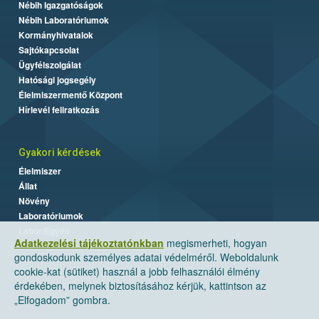
Nébih Igazgatóságok
Nébih Laboratóriumok
Kormányhivatalok
Sajtókapcsolat
Ügyfélszolgálat
Hatósági jogsegély
Élelmiszermentő Központ
Hírlevél feliratkozás
Gyakori kérdések
Élelmiszer
Állat
Növény
Laboratóriumok
Labor/Egyéb
Adatkezelési tájékoztatónkban
megismerheti, hogyan
gondoskodunk személyes adatai védelméről. Weboldalunk
cookie-kat (sütiket) használ a jobb felhasználói élmény
érdekében, melynek biztosításához kérjük, kattintson az
„Elfogadom” gombra.