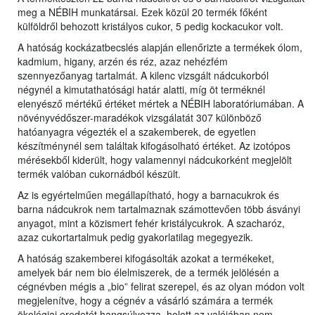
meg a NÉBIH munkatársai. Ezek közül 20 termék főként
külföldről behozott kristályos cukor, 5 pedig kockacukor volt.
A hatóság kockázatbecslés alapján ellenőrizte a termékek ólom,
kadmium, higany, arzén és réz, azaz nehézfém
szennyezőanyag tartalmát. A kilenc vizsgált nádcukorból
négynél a kimutathatósági határ alatti, míg öt terméknél
elenyésző mértékű értéket mértek a NÉBIH laboratóriumában. A
növényvédőszer-maradékok vizsgálatát 307 különböző
hatóanyagra végezték el a szakemberek, de egyetlen
készítménynél sem találtak kifogásolható értéket. Az izotópos
mérésekből kiderült, hogy valamennyi nádcukorként megjelölt
termék valóban cukornádból készült.
Az is egyértelműen megállapítható, hogy a barnacukrok és
barna nádcukrok nem tartalmaznak számottevően több ásványi
anyagot, mint a közismert fehér kristálycukrok. A szacharóz,
azaz cukortartalmuk pedig gyakorlatilag megegyezik.
A hatóság szakemberei kifogásolták azokat a termékeket,
amelyek bár nem bio élelmiszerek, de a termék jelölésén a
cégnévben mégis a „bio” felirat szerepel, és az olyan módon volt
megjelenítve, hogy a cégnév a vásárló számára a termék
ökológiai eredetét hangsúlyozza, holott az valójában nem