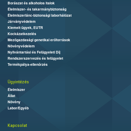
Borászat és alkoholos italok
Élelmiszer- és takarmánybiztonság
Élelmiszerlánc-biztonsági laborhálózat
Járványvédelem
Kiemelt ügyek, EUTR
Kockázatkezelés
Mezőgazdasági genetikai erőforrások
Növényvédelem
Nyilvántartási és Felügyeleti Díj
Rendszerszervezés és felügyelet
Termékpálya-ellenőrzés
Ügyintézés
Élelmiszer
Állat
Növény
Labor/Egyéb
Kapcsolat