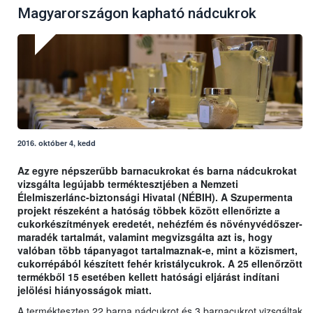
Magyarországon kapható nádcukrok
2016. október 4, kedd
Az egyre népszerűbb barnacukrokat és barna nádcukrokat
vizsgálta legújabb terméktesztjében a Nemzeti
Élelmiszerlánc-biztonsági Hivatal (NÉBIH). A Szupermenta
projekt részeként a hatóság többek között ellenőrizte a
cukorkészítmények eredetét, nehézfém és növényvédőszer-
maradék tartalmát, valamint megvizsgálta azt is, hogy
valóban több tápanyagot tartalmaznak-e, mint a közismert,
cukorrépából készített fehér kristálycukrok. A 25 ellenőrzött
termékből 15 esetében kellett hatósági eljárást indítani
jelölési hiányosságok miatt.
A termékteszten 22 barna nádcukrot és 3 barnacukrot vizsgáltak