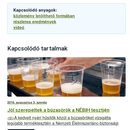
Kapcsolódó anyagok:
közlemény letölthető formában
részletes eredmények
videó
Kapcsolódó tartalmak
2016. augusztus 3, szerda
Jól szerepeltek a búzasörök a NÉBIH tesztjén
<p>A kedvelt nyári hűsítők közül a búzasöröket vizsgálta
legújabb terméktesztjén a Nemzeti Élelmiszerlánc-biztonsági
Hivatal (NÉBIH). A Szupermenta projektben 18 terméket