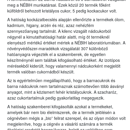
meg a NÉBIH munkatársai. Ezek közül 20 termék főként
külföldről behozott kristályos cukor, 5 pedig kockacukor volt.
A hatóság kockázatbecslés alapján ellenőrizte a termékek ólom,
kadmium, higany, arzén és réz, azaz nehézfém
szennyezőanyag tartalmát. A kilenc vizsgált nádcukorból
négynél a kimutathatósági határ alatti, míg öt terméknél
elenyésző mértékű értéket mértek a NÉBIH laboratóriumában. A
növényvédőszer-maradékok vizsgálatát 307 különböző
hatóanyagra végezték el a szakemberek, de egyetlen
készítménynél sem találtak kifogásolható értéket. Az izotópos
mérésekből kiderült, hogy valamennyi nádcukorként megjelölt
termék valóban cukornádból készült.
Az is egyértelműen megállapítható, hogy a barnacukrok és
barna nádcukrok nem tartalmaznak számottevően több ásványi
anyagot, mint a közismert fehér kristálycukrok. A szacharóz,
azaz cukortartalmuk pedig gyakorlatilag megegyezik.
A hatóság szakemberei kifogásolták azokat a termékeket,
amelyek bár nem bio élelmiszerek, de a termék jelölésén a
cégnévben mégis a „bio” felirat szerepel, és az olyan módon volt
megjelenítve, hogy a cégnév a vásárló számára a termék
ökológiai eredetét hangsúlyozza, holott az valójában nem