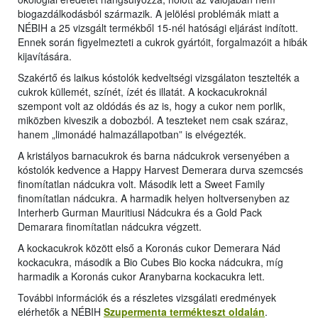
biogazdálkodásból származik. A jelölési problémák miatt a
NÉBIH a 25 vizsgált termékből 15-nél hatósági eljárást indított.
Ennek során figyelmezteti a cukrok gyártóit, forgalmazóit a hibák
kijavítására.
Szakértő és laikus kóstolók kedveltségi vizsgálaton tesztelték a
cukrok küllemét, színét, ízét és illatát. A kockacukroknál
szempont volt az oldódás és az is, hogy a cukor nem porlik,
miközben kiveszik a dobozból. A teszteket nem csak száraz,
hanem „limonádé halmazállapotban” is elvégezték.
A kristályos barnacukrok és barna nádcukrok versenyében a
kóstolók kedvence a Happy Harvest Demerara durva szemcsés
finomítatlan nádcukra volt. Második lett a Sweet Family
finomítatlan nádcukra. A harmadik helyen holtversenyben az
Interherb Gurman Mauritiusi Nádcukra és a Gold Pack
Demarara finomítatlan nádcukra végzett.
A kockacukrok között első a Koronás cukor Demerara Nád
kockacukra, második a Bio Cubes Bio kocka nádcukra, míg
harmadik a Koronás cukor Aranybarna kockacukra lett.
További információk és a részletes vizsgálati eredmények
elérhetők a NÉBIH
Szupermenta termékteszt oldalán
.