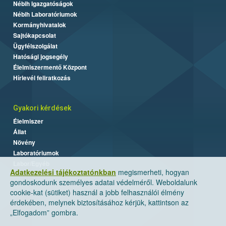
Nébih Igazgatóságok
Nébih Laboratóriumok
Kormányhivatalok
Sajtókapcsolat
Ügyfélszolgálat
Hatósági jogsegély
Élelmiszermentő Központ
Hírlevél feliratkozás
Gyakori kérdések
Élelmiszer
Állat
Növény
Laboratóriumok
Labor/Egyéb
Adatkezelési tájékoztatónkban
megismerheti, hogyan
gondoskodunk személyes adatai védelméről. Weboldalunk
cookie-kat (sütiket) használ a jobb felhasználói élmény
érdekében, melynek biztosításához kérjük, kattintson az
„Elfogadom” gombra.