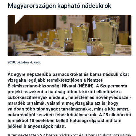
Magyarországon kapható nádcukrok
2016. október 4, kedd
Az egyre népszerűbb barnacukrokat és barna nádcukrokat
vizsgálta legújabb terméktesztjében a Nemzeti
Élelmiszerlánc-biztonsági Hivatal (NÉBIH). A Szupermenta
projekt részeként a hatóság többek között ellenőrizte a
cukorkészítmények eredetét, nehézfém és növényvédőszer-
maradék tartalmát, valamint megvizsgálta azt is, hogy
valóban több tápanyagot tartalmaznak-e, mint a közismert,
cukorrépából készített fehér kristálycukrok. A 25 ellenőrzött
termékből 15 esetében kellett hatósági eljárást indítani
jelölési hiányosságok miatt.
A termékteszten 22 barna nádcukrot és 3 barnacukrot vizsgáltak