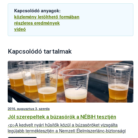
Kapcsolódó anyagok:
közlemény letölthető formában
részletes eredmények
videó
Kapcsolódó tartalmak
2016. augusztus 3, szerda
Jól szerepeltek a búzasörök a NÉBIH tesztjén
<p>A kedvelt nyári hűsítők közül a búzasöröket vizsgálta
legújabb terméktesztjén a Nemzeti Élelmiszerlánc-biztonsági
Hivatal (NÉBIH). A Szupermenta projektben 18 terméket