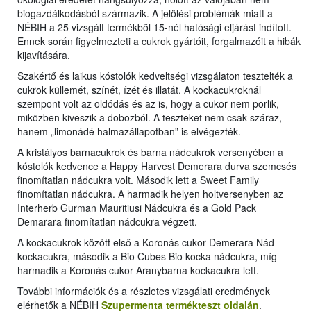
biogazdálkodásból származik. A jelölési problémák miatt a
NÉBIH a 25 vizsgált termékből 15-nél hatósági eljárást indított.
Ennek során figyelmezteti a cukrok gyártóit, forgalmazóit a hibák
kijavítására.
Szakértő és laikus kóstolók kedveltségi vizsgálaton tesztelték a
cukrok küllemét, színét, ízét és illatát. A kockacukroknál
szempont volt az oldódás és az is, hogy a cukor nem porlik,
miközben kiveszik a dobozból. A teszteket nem csak száraz,
hanem „limonádé halmazállapotban” is elvégezték.
A kristályos barnacukrok és barna nádcukrok versenyében a
kóstolók kedvence a Happy Harvest Demerara durva szemcsés
finomítatlan nádcukra volt. Második lett a Sweet Family
finomítatlan nádcukra. A harmadik helyen holtversenyben az
Interherb Gurman Mauritiusi Nádcukra és a Gold Pack
Demarara finomítatlan nádcukra végzett.
A kockacukrok között első a Koronás cukor Demerara Nád
kockacukra, második a Bio Cubes Bio kocka nádcukra, míg
harmadik a Koronás cukor Aranybarna kockacukra lett.
További információk és a részletes vizsgálati eredmények
elérhetők a NÉBIH
Szupermenta termékteszt oldalán
.