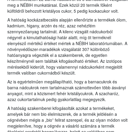
meg a NÉBIH munkatársai. Ezek közül 20 termék főként
külföldről behozott kristályos cukor, 5 pedig kockacukor volt.
A hatóság kockázatbecslés alapján ellenőrizte a termékek ólom,
kadmium, higany, arzén és réz, azaz nehézfém
szennyezőanyag tartalmát. A kilenc vizsgált nádcukorból
négynél a kimutathatósági határ alatti, míg öt terméknél
elenyésző mértékű értéket mértek a NÉBIH laboratóriumában. A
növényvédőszer-maradékok vizsgálatát 307 különböző
hatóanyagra végezték el a szakemberek, de egyetlen
készítménynél sem találtak kifogásolható értéket. Az izotópos
mérésekből kiderült, hogy valamennyi nádcukorként megjelölt
termék valóban cukornádból készült.
Az is egyértelműen megállapítható, hogy a barnacukrok és
barna nádcukrok nem tartalmaznak számottevően több ásványi
anyagot, mint a közismert fehér kristálycukrok. A szacharóz,
azaz cukortartalmuk pedig gyakorlatilag megegyezik.
A hatóság szakemberei kifogásolták azokat a termékeket,
amelyek bár nem bio élelmiszerek, de a termék jelölésén a
cégnévben mégis a „bio” felirat szerepel, és az olyan módon volt
megjelenítve, hogy a cégnév a vásárló számára a termék
ökológiai eredetét hangsúlyozza, holott az valójában nem