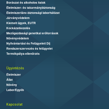
Borászat és alkoholos italok
Élelmiszer- és takarmánybiztonság
Élelmiszerlánc-biztonsági laborhálózat
Járványvédelem
Kiemelt ügyek, EUTR
Kockázatkezelés
Mezőgazdasági genetikai erőforrások
Növényvédelem
Nyilvántartási és Felügyeleti Díj
Rendszerszervezés és felügyelet
Termékpálya-ellenőrzés
Ügyintézés
Élelmiszer
Állat
Növény
Labor/Egyéb
Kapcsolat