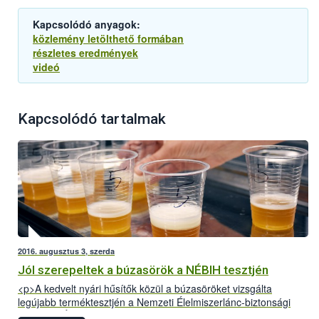
Kapcsolódó anyagok:
közlemény letölthető formában
részletes eredmények
videó
Kapcsolódó tartalmak
2016. augusztus 3, szerda
Jól szerepeltek a búzasörök a NÉBIH tesztjén
<p>A kedvelt nyári hűsítők közül a búzasöröket vizsgálta
legújabb terméktesztjén a Nemzeti Élelmiszerlánc-biztonsági
Hivatal (NÉBIH). A Szupermenta projektben 18 terméket