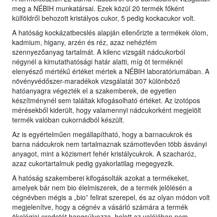
meg a NÉBIH munkatársai. Ezek közül 20 termék főként
külföldről behozott kristályos cukor, 5 pedig kockacukor volt.
A hatóság kockázatbecslés alapján ellenőrizte a termékek ólom,
kadmium, higany, arzén és réz, azaz nehézfém
szennyezőanyag tartalmát. A kilenc vizsgált nádcukorból
négynél a kimutathatósági határ alatti, míg öt terméknél
elenyésző mértékű értéket mértek a NÉBIH laboratóriumában. A
növényvédőszer-maradékok vizsgálatát 307 különböző
hatóanyagra végezték el a szakemberek, de egyetlen
készítménynél sem találtak kifogásolható értéket. Az izotópos
mérésekből kiderült, hogy valamennyi nádcukorként megjelölt
termék valóban cukornádból készült.
Az is egyértelműen megállapítható, hogy a barnacukrok és
barna nádcukrok nem tartalmaznak számottevően több ásványi
anyagot, mint a közismert fehér kristálycukrok. A szacharóz,
azaz cukortartalmuk pedig gyakorlatilag megegyezik.
A hatóság szakemberei kifogásolták azokat a termékeket,
amelyek bár nem bio élelmiszerek, de a termék jelölésén a
cégnévben mégis a „bio” felirat szerepel, és az olyan módon volt
megjelenítve, hogy a cégnév a vásárló számára a termék
ökológiai eredetét hangsúlyozza, holott az valójában nem