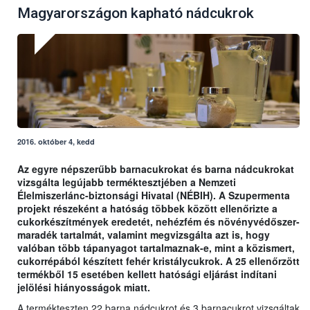
Magyarországon kapható nádcukrok
2016. október 4, kedd
Az egyre népszerűbb barnacukrokat és barna nádcukrokat
vizsgálta legújabb terméktesztjében a Nemzeti
Élelmiszerlánc-biztonsági Hivatal (NÉBIH). A Szupermenta
projekt részeként a hatóság többek között ellenőrizte a
cukorkészítmények eredetét, nehézfém és növényvédőszer-
maradék tartalmát, valamint megvizsgálta azt is, hogy
valóban több tápanyagot tartalmaznak-e, mint a közismert,
cukorrépából készített fehér kristálycukrok. A 25 ellenőrzött
termékből 15 esetében kellett hatósági eljárást indítani
jelölési hiányosságok miatt.
A termékteszten 22 barna nádcukrot és 3 barnacukrot vizsgáltak