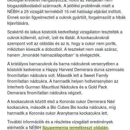
biogazdálkodásból származik. A jelölési problémák miatt a
NÉBIH a 25 vizsgált termékből 15-nél hatósági eljárást indított.
Ennek során figyelmezteti a cukrok gyártóit, forgalmazóit a hibák
kijavítására.
Szakértő és laikus kóstolók kedveltségi vizsgálaton tesztelték a
cukrok küllemét, színét, ízét és illatát. A kockacukroknál
szempont volt az oldódás és az is, hogy a cukor nem porlik,
miközben kiveszik a dobozból. A teszteket nem csak száraz,
hanem „limonádé halmazállapotban” is elvégezték.
A kristályos barnacukrok és barna nádcukrok versenyében a
kóstolók kedvence a Happy Harvest Demerara durva szemcsés
finomítatlan nádcukra volt. Második lett a Sweet Family
finomítatlan nádcukra. A harmadik helyen holtversenyben az
Interherb Gurman Mauritiusi Nádcukra és a Gold Pack
Demarara finomítatlan nádcukra végzett.
A kockacukrok között első a Koronás cukor Demerara Nád
kockacukra, második a Bio Cubes Bio kocka nádcukra, míg
harmadik a Koronás cukor Aranybarna kockacukra lett.
További információk és a részletes vizsgálati eredmények
elérhetők a NÉBIH
Szupermenta termékteszt oldalán
.