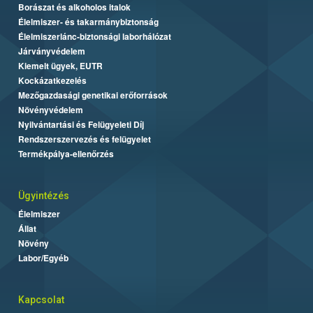
Borászat és alkoholos italok
Élelmiszer- és takarmánybiztonság
Élelmiszerlánc-biztonsági laborhálózat
Járványvédelem
Kiemelt ügyek, EUTR
Kockázatkezelés
Mezőgazdasági genetikai erőforrások
Növényvédelem
Nyilvántartási és Felügyeleti Díj
Rendszerszervezés és felügyelet
Termékpálya-ellenőrzés
Ügyintézés
Élelmiszer
Állat
Növény
Labor/Egyéb
Kapcsolat