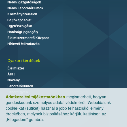
Nébih Igazgatóságok
Nébih Laboratóriumok
Kormányhivatalok
Sajtókapcsolat
Ügyfélszolgálat
Hatósági jogsegély
Élelmiszermentő Központ
Hírlevél feliratkozás
Gyakori kérdések
Élelmiszer
Állat
Növény
Laboratóriumok
Labor/Egyéb
Adatkezelési tájékoztatónkban
megismerheti, hogyan
gondoskodunk személyes adatai védelméről. Weboldalunk
cookie-kat (sütiket) használ a jobb felhasználói élmény
érdekében, melynek biztosításához kérjük, kattintson az
„Elfogadom” gombra.