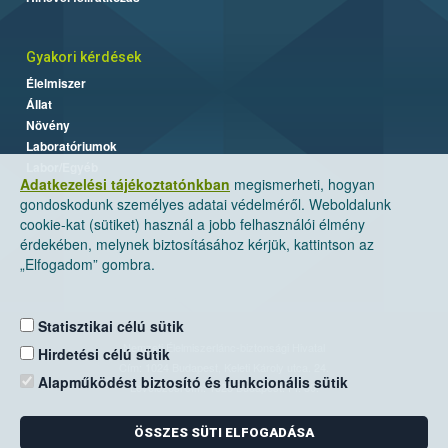
Gyakori kérdések
Élelmiszer
Állat
Növény
Laboratóriumok
Labor/Egyéb
Adatkezelési tájékoztatónkban
megismerheti, hogyan
gondoskodunk személyes adatai védelméről. Weboldalunk
cookie-kat (sütiket) használ a jobb felhasználói élmény
érdekében, melynek biztosításához kérjük, kattintson az
„Elfogadom” gombra.
Statisztikai célú sütik
Nemzeti Élelmiszerlánc-biztonsági Hivatal
Hirdetési célú sütik
Cím: 1024 Budapest, Keleti Károly utca. 24.
Alapműködést biztosító és funkcionális sütik
Levelezési cím: 1525 Budapest. Pf. 30.
ÖSSZES SÜTI ELFOGADÁSA
E-mail:
ugyfelszolgalat@nebih.gov.hu