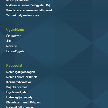
Nyilvántartási és Felügyeleti Díj
Rendszerszervezés és felügyelet
Termékpálya-ellenőrzés
Ügyintézés
Élelmiszer
Állat
Növény
Labor/Egyéb
Kapcsolat
Nébih Igazgatóságok
Nébih Laboratóriumok
Kormányhivatalok
Sajtókapcsolat
Ügyfélszolgálat
Hatósági jogsegély
Élelmiszermentő Központ
Hírlevél feliratkozás