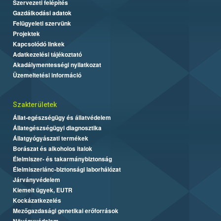
Szervezeti felépítés
Gazdálkodási adatok
Felügyeleti szervünk
Projektek
Kapcsolódó linkek
Adatkezelési tájékoztató
Akadálymentességi nyilatkozat
Üzemeltetési információ
Szakterületek
Állat-egészségügy és állatvédelem
Állategészségügyi diagnosztika
Állatgyógyászati termékek
Borászat és alkoholos italok
Élelmiszer- és takarmánybiztonság
Élelmiszerlánc-biztonsági laborhálózat
Járványvédelem
Kiemelt ügyek, EUTR
Kockázatkezelés
Mezőgazdasági genetikai erőforrások
Növényvédelem