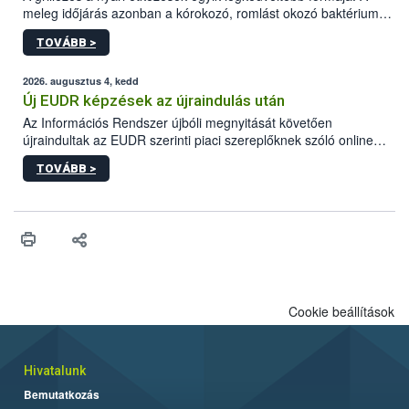
meleg időjárás azonban a kórokozó, romlást okozó baktériumok
gyorsabb szaporodásának is kedvez. A szabadtéri sütögetés
TOVÁBB >
ezért nem csupán a megfelelő sütési technikáról szól: legalább
ilyen fontos az alapanyagok biztonságos kezelése, az alapvető
higiéniai szabályok betartása, a megfelelő hőkezelés, valamint a
2026. augusztus 4, kedd
maradékok szakszerű tárolása. A Nemzeti Élelmiszerlánc-
Új EUDR képzések az újraindulás után
biztonsági Hivatal (Nébih) Oktatási Programja összegyűjtötte a
Az Információs Rendszer újbóli megnyitását követően
biztonságos grillezés legfontosabb tudnivalóit.
újraindultak az EUDR szerinti piaci szereplőknek szóló online
képzések.
TOVÁBB >
Cookie beállítások
Hivatalunk
Bemutatkozás