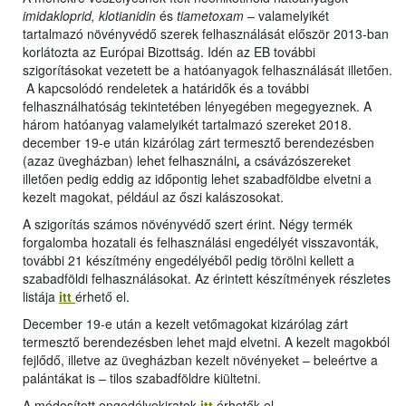
imidakloprid, klotianidin
és
tiametoxam
– valamelyikét
tartalmazó növényvédő szerek felhasználását először 2013-ban
korlátozta az Európai Bizottság. Idén az EB további
szigorításokat vezetett be a hatóanyagok felhasználását illetően.
A kapcsolódó rendeletek a határidők és a további
felhasználhatóság tekintetében lényegében megegyeznek. A
három hatóanyag valamelyikét tartalmazó szereket 2018.
december 19-e után kizárólag zárt termesztő berendezésben
(azaz üvegházban) lehet felhasználni
,
a csávázószereket
illetően pedig eddig az időpontig lehet szabadföldbe elvetni a
kezelt magokat, például az őszi kalászosokat.
A szigorítás számos növényvédő szert érint. Négy termék
forgalomba hozatali és felhasználási engedélyét visszavonták,
további 21 készítmény engedélyéből pedig törölni kellett a
szabadföldi felhasználásokat. Az érintett készítmények részletes
listája
itt
érhető el.
December 19-e után a kezelt vetőmagokat kizárólag zárt
termesztő berendezésben lehet majd elvetni. A kezelt magokból
fejlődő, illetve az üvegházban kezelt növényeket – beleértve a
palántákat is – tilos szabadföldre kiültetni.
A módosított engedélyokiratok
itt
érhetők el.