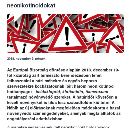
neonikotinoidokat
2018. november 9, péntek
Az Európai Bizottság döntése alapján 2018. december 19-
től kizárólag zárt termesztő berendezésben lehet
felhasználni a házi méhekre és egyéb beporzó
szervezetekre kockázatosnak ítélt három neonikotinod
hatóanyagot -
imidakloprid, klotianidin, tiametoxam
–
tartalmazó növényvédő szereket. A határidőt követően a
kezelt növényeket is tilos lesz szabadföldre kiültetni. A
Nébih az új előírásoknak megfelelően módosította a hazai
növényvédő szer engedélyeket, amelyek megtalálhatók az
engedélyezési adatbázisban.
A méhekre veszélyesnek ítélt neonikotinoid hatóanyagok –