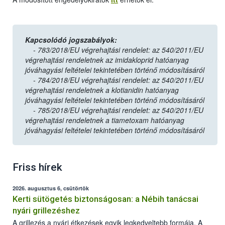
Kapcsolódó jogszabályok:
- 783/2018/EU végrehajtási rendelet: az 540/2011/EU
végrehajtási rendeletnek az
imidakloprid
hatóanyag
jóváhagyási feltételei tekintetében történő módosításáról
-
784/2018/EU végrehajtási rendelet: az 540/2011/EU
végrehajtási rendeletnek a
klotianidin
hatóanyag
jóváhagyási feltételei tekintetében történő módosításáról
-
785/2018/EU végrehajtási rendelet: az 540/2011/EU
végrehajtási rendeletnek a
tiametoxam
hatóanyag
jóváhagyási feltételei tekintetében történő módosításáról
Friss hírek
2026. augusztus 6, csütörtök
Kerti sütögetés biztonságosan: a Nébih tanácsai
nyári grillezéshez
A grillezés a nyári étkezések egyik legkedveltebb formája. A