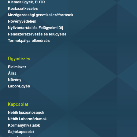
Kiemelt ügyek, EUTR
Kockázatkezelés
Mezőgazdasági genetikai erőforrások
Növényvédelem
Nyilvántartási és Felügyeleti Díj
Rendszerszervezés és felügyelet
Termékpálya-ellenőrzés
Ügyintézés
Élelmiszer
Állat
Növény
Labor/Egyéb
Kapcsolat
Nébih Igazgatóságok
Nébih Laboratóriumok
Kormányhivatalok
Sajtókapcsolat