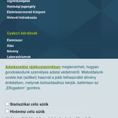
Ügyfélszolgálat
Hatósági jogsegély
Élelmiszermentő Központ
Hírlevél feliratkozás
Gyakori kérdések
Élelmiszer
Állat
Növény
Laboratóriumok
Labor/Egyéb
Adatkezelési tájékoztatónkban
megismerheti, hogyan
gondoskodunk személyes adatai védelméről. Weboldalunk
cookie-kat (sütiket) használ a jobb felhasználói élmény
érdekében, melynek biztosításához kérjük, kattintson az
„Elfogadom” gombra.
Statisztikai célú sütik
Nemzeti Élelmiszerlánc-biztonsági Hivatal
Hirdetési célú sütik
Cím: 1024 Budapest, Keleti Károly utca. 24.