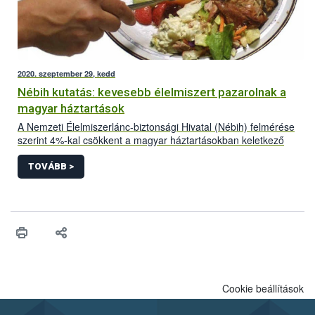
2020. szeptember 29, kedd
Nébih kutatás: kevesebb élelmiszert pazarolnak a
magyar háztartások
A Nemzeti Élelmiszerlánc-biztonsági Hivatal (Nébih) felmérése
szerint 4%-kal csökkent a magyar háztartásokban keletkező
élelmiszerhulladék mennyisége az elmúlt 3 évben. A kedvező
tendencia fenntartásában a jövőben is fontos szerepe lesz a
TOVÁBB >
tudatos fogyasztóknak. Erre szeretné felhívni a figyelmet a
hivatal szeptember 29-én, az élelmiszer-veszteséggel és -
pazarlással kapcsolatos tudatosság nemzetközi napján, amit az
ENSZ kezdeményezésére idén tartanak meg első alkalommal.
Cookie beállítások