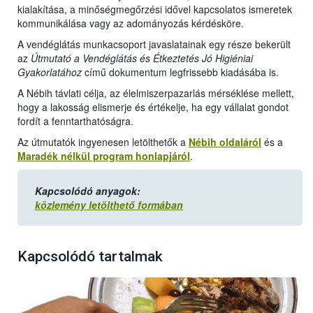
kialakítása, a minőségmegőrzési idővel kapcsolatos ismeretek
kommunikálása vagy az adományozás kérdésköre.
A vendéglátás munkacsoport javaslatainak egy része bekerült
az
Útmutató a Vendéglátás és Étkeztetés Jó Higiéniai
Gyakorlatához
című dokumentum legfrissebb kiadásába is.
A Nébih távlati célja, az élelmiszerpazarlás mérséklése mellett,
hogy a lakosság elismerje és értékelje, ha egy vállalat gondot
fordít a fenntarthatóságra.
Az útmutatók ingyenesen letölthetők a
Nébih oldaláról
és a
Maradék nélkül program honlapjáról
.
Kapcsolódó anyagok:
közlemény letölthető formában
Kapcsolódó tartalmak