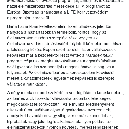
Maradék nélkül
elnevezésű programját, amelynek fókuszában a
hazai élelmiszerpazarlás mérséklése áll. A programot az
Európai Bizottság is támogatja a LIFE Környezetvédelmi
alprogramján keresztül.
Bár a hazánkban keletkező élelmiszerhulladékok jelentős
hányada a háztartásokban termelődik, fontos, hogy az
élelmiszerlánc minden szereplője részt vegyen az
élelmiszerpazarlás mérsékléséért folytatott küzdelemben, hiszen
a felelősség közös. Éppen ezért az élelmiszer-vállalkozások
képviselői már a kezdetektől részt vettek a
Maradék nélkül
program céljainak meghatározásában és megvalósításában,
saját gyakorlatias szempontjaik megosztásával is segítve a
folyamatot. Az élelmiszeripar és a kereskedelem képviselői
mellett a kutatóintézetek, egyetemek képviselői is szerepet
vállaltak a munkában.
A négy munkacsoport szakértői a vendéglátás, a kereskedelem,
az ipar és a civil szektor kihívásaira próbáltak lehetséges
megoldásokat felsorakoztatni. Az e munka eredményeként
elkészült útmutatókban olyan jó gyakorlatok szerepelnek,
amelyeket hazánkban vagy világszerte már azonosítottak,
kipróbáltak vagy jelenleg is alkalmaznak. Ilyen például az
élelmiszerhulladékok nyomon követési, mérési rendszerének