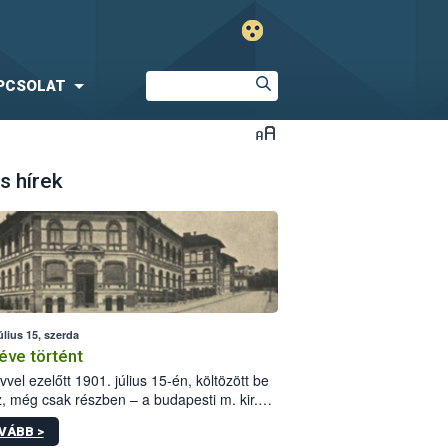
PCSOLAT
s hírek
úlius 15, szerda
éve történt
vvel ezelőtt 1901. július 15-én, költözött be
z, még csak részben – a budapesti m. kir.
i vetőmagvizsgáló állomás a Kis Rókus utca
VÁBB >
ám alatti, Czigler Győző által tervezett új