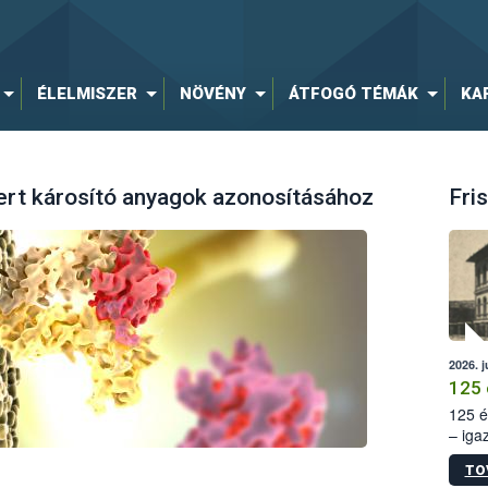
ÉLELMISZER
NÖVÉNY
ÁTFOGÓ TÉMÁK
KA
ert károsító anyagok azonosításához
Fris
2026. j
125 
125 é
– iga
állam
TO
15. sz