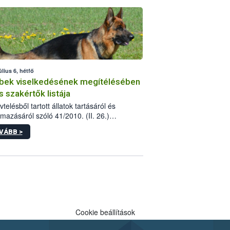
tébe.
úlius 6, hétfő
bek viselkedésének megítélésében
s szakértők listája
telésből tartott állatok tartásáról és
lmazásáról szóló 41/2010. (II. 26.)
rendelet szabályozza az eb okozta fizikai
VÁBB >
és, illetve ennek veszélye keletkezésekor
rülő hatósági feladatokat, valamint a
lyes eb tartását és annak engedélyezését.
eljárások során szükség esetén be kell
 az ebek viselkedésének megítélésében
 szakértőt.
Cookie beállítások