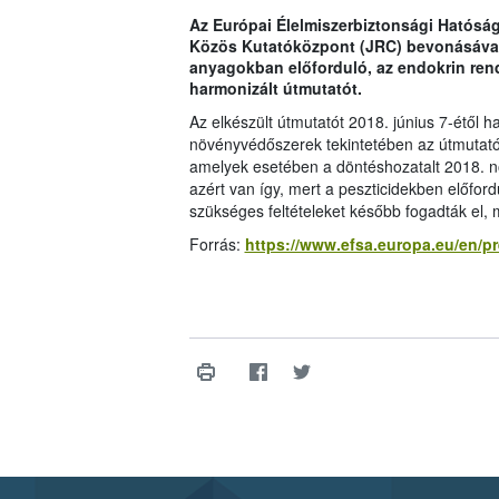
Az Európai Élelmiszerbiztonsági Hatósá
Közös Kutatóközpont (JRC) bevonásával 
anyagokban előforduló, az endokrin rend
harmonizált útmutatót.
Az elkészült útmutatót 2018. június 7-étől 
növényvédőszerek tekintetében az útmutató
amelyek esetében a döntéshozatalt 2018. n
azért van így, mert a peszticidekben előfo
szükséges feltételeket később fogadták el, 
Forrás:
https://www.efsa.europa.eu/en/p