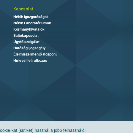
Kapcsolat
Nébih Igazgatóságok
Nébih Laboratóriumok
Kormányhivatalok
Sajtókapcsolat
Ügyfélszolgálat
Hatósági jogsegély
Élelmiszermentő Központ
Hírlevél feliratkozás
ie-kat (sütiket) használ a jobb felhasználói