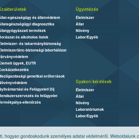
Szakterületek
Ügyintézés
Állat-egészségügy és állatvédelem
Élelmiszer
Állategészségügyi diagnosztika
Állat
Állatgyógyászati termékek
Növény
Borászat és alkoholos italok
Labor/Egyéb
Élelmiszer- és takarmánybiztonság
Élelmiszerlánc-biztonsági laborhálózat
Járványvédelem
Kiemelt ügyek, EUTR
Kockázatkezelés
Mezőgazdasági genetikai erőforrások
Gyakori kérdések
Növényvédelem
Nyilvántartási és Felügyeleti Díj
Élelmiszer
Rendszerszervezés és felügyelet
Állat
Termékpálya-ellenőrzés
Növény
Laboratóriumok
Labor/Egyéb
, hogyan gondoskodunk személyes adatai védelméről. Weboldalunk cook