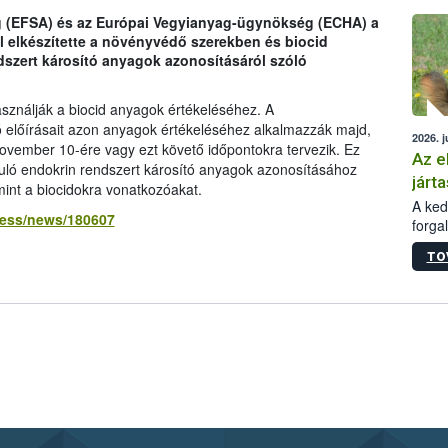
épüle
g (EFSA) és az Európai Vegyianyag-ügynökség (ECHA) a
elkészítette a növényvédő szerekben és biocid
szert károsító anyagok azonosításáról szóló
használják a biocid anyagok értékeléséhez. A
 előírásait azon anyagok értékeléséhez alkalmazzák majd,
2026. j
ovember 10-ére vagy ezt követő időpontokra tervezik. Ez
Az e
rduló endokrin rendszert károsító anyagok azonosításához
járta
mint a biocidokra vonatkozóakat.
A kedv
ress/news/180607
forga
Korm.
TO
sérül
felme
veszé
Ezen 
vonni
jártas