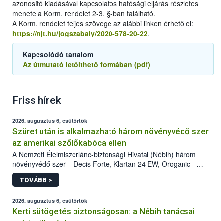
azonosító kiadásával kapcsolatos hatósági eljárás részletes
menete a Korm. rendelet 2-3. §-ban található.
A Korm. rendelet teljes szövege az alábbi linken érhető el:
https://njt.hu/jogszabaly/2020-578-20-22
.
Kapcsolódó tartalom
Az útmutató letölthető formában (pdf)
Friss hírek
2026. augusztus 6, csütörtök
Szüret után is alkalmazható három növényvédő szer
az amerikai szőlőkabóca ellen
A Nemzeti Élelmiszerlánc-biztonsági Hivatal (Nébih) három
növényvédő szer – Decis Forte, Klartan 24 EW, Oroganic –
engedélyokiratát módosította, így azok a szüretet követően,
TOVÁBB >
egészen a vesszőérettség (BBCH 91) stádiumáig
felhasználhatóak a szőlőben. A kiterjesztések célja, hogy a korai
érésű szőlőkben is legyen lehetőség a károsító elleni további
2026. augusztus 6, csütörtök
védekezésre. Az Oroganic készítmény kis kiszerelésben kiskerti
Kerti sütögetés biztonságosan: a Nébih tanácsai
felhasználók számára is elérhető és ökológiai termesztésben is