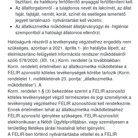
tisztítani, és hatékony fertőtlenítő anyaggal fertőtleníteni kell.
Az állatforgalomról - a tulajdonos nevét és lakcímét, az állat
faját, fajtáját, nemét, korát, színét és esetleges ismertető
jegyeit tartalmazó- nyilvántartást kell vezetni.
Az állatkozmetika működését állatjárványügyi és -higiéniai
szempontból a hatósági állatorvos ellenőrzi.
Hatóságunk részéről a tevékenység végzéséhez engedély nem
szükséges, azonban a 2021. április 1- jén hatályba lépett, az
élelmiszerlánc-felügyeleti információs rendszer működéséről
szóló 578/2020. (XII. 14.) Korm. rendelet (a továbbiakban:
Korm. rendelet) értelmében az állatkozmetika működtetése a
FELIR azonosító köteles tevékenységek körébe tartozik (Korm.
rendelelet 1. mellékletének 23. pontja: „állatkozmetika
működtetése”). A
Korm. rendelet 1.§ (3) bekezdése szerint a FELIR azonosító
köteles tevékenységet végző természetes és jogi személynek a
tevékenység végzéséhez FELIR azonosítóval kell rendelkeznie.
Ennek értelmében tehát az állatkozmetika működtetéséhez
FELIR azonosító igénylése szükséges. FELIR-azonosítót
elektronikusan a Nébih Ügyfélprofiljában, vagy személyesen a
területileg illetékes járási hivatalnál lehet igényelni.
A FELIR-ben történő nyilvántartásba vétellel és a FELIR