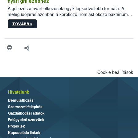
nyári grillezéshez
engedélyezett.
A grillezés a nyári étkezések egyik legkedveltebb formája. A
meleg időjárás azonban a kórokozó, romlást okozó baktériumok
gyorsabb szaporodásának is kedvez. A szabadtéri sütögetés
TOVÁBB >
ezért nem csupán a megfelelő sütési technikáról szól: legalább
ilyen fontos az alapanyagok biztonságos kezelése, az alapvető
higiéniai szabályok betartása, a megfelelő hőkezelés, valamint a
maradékok szakszerű tárolása. A Nemzeti Élelmiszerlánc-
biztonsági Hivatal (Nébih) Oktatási Programja összegyűjtötte a
biztonságos grillezés legfontosabb tudnivalóit.
Cookie beállítások
Hivatalunk
Bemutatkozás
Szervezeti felépítés
Gazdálkodási adatok
Felügyeleti szervünk
Projektek
Kapcsolódó linkek