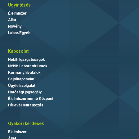
Ügyintézés
Élelmiszer
Állat
Növény
Labor/Egyéb
Kapcsolat
Nébih Igazgatóságok
Nébih Laboratóriumok
Kormányhivatalok
Sajtókapcsolat
Ügyfélszolgálat
Hatósági jogsegély
Élelmiszermentő Központ
Hírlevél feliratkozás
Gyakori kérdések
Élelmiszer
Állat