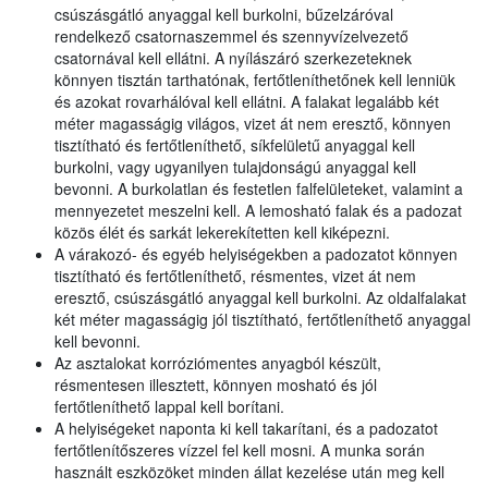
csúszásgátló anyaggal kell burkolni, bűzelzáróval
rendelkező csatornaszemmel és szennyvízelvezető
csatornával kell ellátni. A nyílászáró szerkezeteknek
könnyen tisztán tarthatónak, fertőtleníthetőnek kell lenniük
és azokat rovarhálóval kell ellátni. A falakat legalább két
méter magasságig világos, vizet át nem eresztő, könnyen
tisztítható és fertőtleníthető, síkfelületű anyaggal kell
burkolni, vagy ugyanilyen tulajdonságú anyaggal kell
bevonni. A burkolatlan és festetlen falfelületeket, valamint a
mennyezetet meszelni kell. A lemosható falak és a padozat
közös élét és sarkát lekerekítetten kell kiképezni.
A várakozó- és egyéb helyiségekben a padozatot könnyen
tisztítható és fertőtleníthető, résmentes, vizet át nem
eresztő, csúszásgátló anyaggal kell burkolni. Az oldalfalakat
két méter magasságig jól tisztítható, fertőtleníthető anyaggal
kell bevonni.
Az asztalokat korróziómentes anyagból készült,
résmentesen illesztett, könnyen mosható és jól
fertőtleníthető lappal kell borítani.
A helyiségeket naponta ki kell takarítani, és a padozatot
fertőtlenítőszeres vízzel fel kell mosni. A munka során
használt eszközöket minden állat kezelése után meg kell