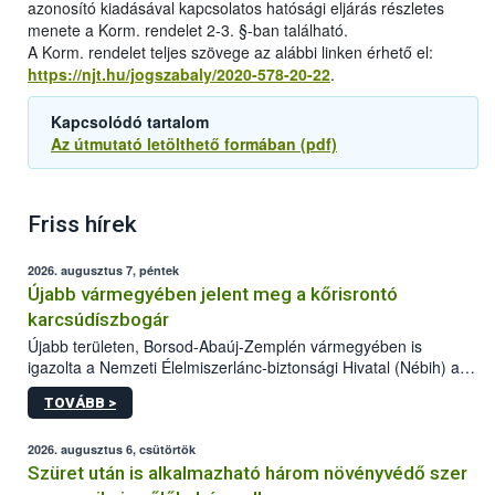
azonosító kiadásával kapcsolatos hatósági eljárás részletes
menete a Korm. rendelet 2-3. §-ban található.
A Korm. rendelet teljes szövege az alábbi linken érhető el:
https://njt.hu/jogszabaly/2020-578-20-22
.
Kapcsolódó tartalom
Az útmutató letölthető formában (pdf)
Friss hírek
2026. augusztus 7, péntek
Újabb vármegyében jelent meg a kőrisrontó
karcsúdíszbogár
Újabb területen, Borsod-Abaúj-Zemplén vármegyében is
igazolta a Nemzeti Élelmiszerlánc-biztonsági Hivatal (Nébih) a
kőrisrontó karcsúdíszbogár (Agrilus planipennis) jelenlétét. A
TOVÁBB >
kártevőt nem csak színcsapdában találták meg, de már fertőzött
fában is azonosították. A növényvédelmi szakemberek folytatják
az intenzív felderítést, emellett az intézkedéseket a szlovák
2026. augusztus 6, csütörtök
hatósággal is összehangolják a terjedés megállítása érdekében.
Szüret után is alkalmazható három növényvédő szer