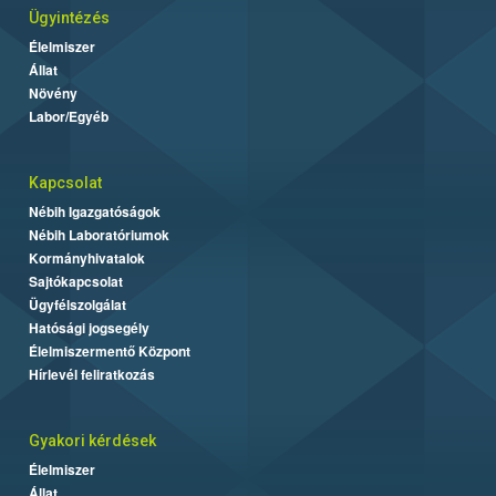
Ügyintézés
Élelmiszer
Állat
Növény
Labor/Egyéb
Kapcsolat
Nébih Igazgatóságok
Nébih Laboratóriumok
Kormányhivatalok
Sajtókapcsolat
Ügyfélszolgálat
Hatósági jogsegély
Élelmiszermentő Központ
Hírlevél feliratkozás
Gyakori kérdések
Élelmiszer
Állat