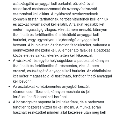
csúszásgátló anyaggal kell burkolni, bűzelzáróval
rendelkező csatornaszemmel és szennyvízelvezető
csatornával kell ellátni. A nyílászáró szerkezeteknek
könnyen tisztán tarthatónak, fertőtleníthetőnek kell lenniük
és azokat rovarhálóval kell ellátni. A falakat legalább két
méter magasságig világos, vizet át nem eresztő, könnyen
tisztítható és fertőtleníthető, síkfelületű anyaggal kell
burkolni, vagy ugyanilyen tulajdonságú anyaggal kell
bevonni. A burkolatlan és festetlen falfelületeket, valamint a
mennyezetet meszelni kell. A lemosható falak és a padozat
közös élét és sarkát lekerekítetten kell kiképezni.
A várakozó- és egyéb helyiségekben a padozatot könnyen
tisztítható és fertőtleníthető, résmentes, vizet át nem
eresztő, csúszásgátló anyaggal kell burkolni. Az oldalfalakat
két méter magasságig jól tisztítható, fertőtleníthető anyaggal
kell bevonni.
Az asztalokat korróziómentes anyagból készült,
résmentesen illesztett, könnyen mosható és jól
fertőtleníthető lappal kell borítani.
A helyiségeket naponta ki kell takarítani, és a padozatot
fertőtlenítőszeres vízzel fel kell mosni. A munka során
használt eszközöket minden állat kezelése után meg kell