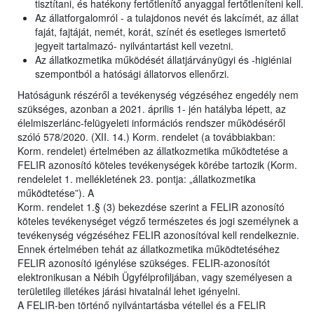
tisztítani, és hatékony fertőtlenítő anyaggal fertőtleníteni kell.
Az állatforgalomról - a tulajdonos nevét és lakcímét, az állat
faját, fajtáját, nemét, korát, színét és esetleges ismertető
jegyeit tartalmazó- nyilvántartást kell vezetni.
Az állatkozmetika működését állatjárványügyi és -higiéniai
szempontból a hatósági állatorvos ellenőrzi.
Hatóságunk részéről a tevékenység végzéséhez engedély nem
szükséges, azonban a 2021. április 1- jén hatályba lépett, az
élelmiszerlánc-felügyeleti információs rendszer működéséről
szóló 578/2020. (XII. 14.) Korm. rendelet (a továbbiakban:
Korm. rendelet) értelmében az állatkozmetika működtetése a
FELIR azonosító köteles tevékenységek körébe tartozik (Korm.
rendelelet 1. mellékletének 23. pontja: „állatkozmetika
működtetése”). A
Korm. rendelet 1.§ (3) bekezdése szerint a FELIR azonosító
köteles tevékenységet végző természetes és jogi személynek a
tevékenység végzéséhez FELIR azonosítóval kell rendelkeznie.
Ennek értelmében tehát az állatkozmetika működtetéséhez
FELIR azonosító igénylése szükséges. FELIR-azonosítót
elektronikusan a Nébih Ügyfélprofiljában, vagy személyesen a
területileg illetékes járási hivatalnál lehet igényelni.
A FELIR-ben történő nyilvántartásba vétellel és a FELIR