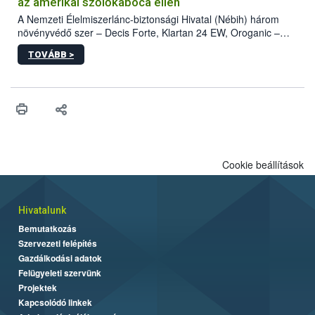
az amerikai szőlőkabóca ellen
A Nemzeti Élelmiszerlánc-biztonsági Hivatal (Nébih) három
növényvédő szer – Decis Forte, Klartan 24 EW, Oroganic –
engedélyokiratát módosította, így azok a szüretet követően,
TOVÁBB >
egészen a vesszőérettség (BBCH 91) stádiumáig
felhasználhatóak a szőlőben. A kiterjesztések célja, hogy a korai
érésű szőlőkben is legyen lehetőség a károsító elleni további
védekezésre. Az Oroganic készítmény kis kiszerelésben kiskerti
felhasználók számára is elérhető és ökológiai termesztésben is
engedélyezett.
Cookie beállítások
Hivatalunk
Bemutatkozás
Szervezeti felépítés
Gazdálkodási adatok
Felügyeleti szervünk
Projektek
Kapcsolódó linkek