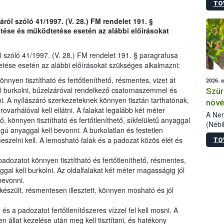
TO
kőris
jelen
ól szóló 41/1997. (V. 28.) FM rendelet 191. §
talál
ítése és működtetése esetén az alábbi előírásokat
azono
folyta
intéz
 szóló 41/1997. (V. 28.) FM rendelet 191. § paragrafusa
össze
etése esetén az alábbi előírásokat szükséges alkalmazni:
érdek
nyen tisztítható és fertőtleníthető, résmentes, vizet át
2026. 
l burkolni, bűzelzáróval rendelkező csatornaszemmel és
Szür
ni. A nyílászáró szerkezeteknek könnyen tisztán tarthatónak,
növé
rovarhálóval kell ellátni. A falakat legalább két méter
szől
A Nem
, könnyen tisztítható és fertőtleníthető, síkfelületű anyaggal
(Nébi
ágú anyaggal kell bevonni. A burkolatlan és festetlen
Klart
eszelni kell. A lemosható falak és a padozat közös élét és
TO
módos
egész
dozatot könnyen tisztítható és fertőtleníthető, résmentes,
felha
gal kell burkolni. Az oldalfalakat két méter magasságig jól
célja
 bevonni.
lehet
észült, résmentesen illesztett, könnyen mosható és jól
Az Or
felha
terme
 és a padozatot fertőtlenítőszeres vízzel fel kell mosni. A
állat kezelése után meg kell tisztítani, és hatékony