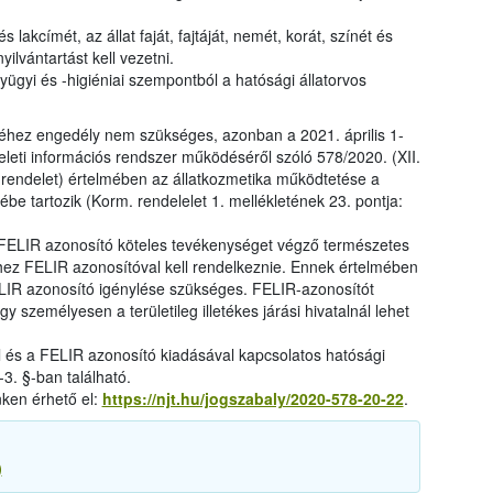
s lakcímét, az állat faját, fajtáját, nemét, korát, színét és
yilvántartást kell vezetni.
yügyi és -higiéniai szempontból a hatósági állatorvos
hez engedély nem szükséges, azonban a 2021. április 1-
yeleti információs rendszer működéséről szóló 578/2020. (XII.
 rendelet) értelmében az állatkozmetika működtetése a
e tartozik (Korm. rendelelet 1. mellékletének 23. pontja:
a FELIR azonosító köteles tevékenységet végző természetes
ez FELIR azonosítóval kell rendelkeznie. Ennek értelmében
LIR azonosító igénylése szükséges. FELIR-azonosítót
y személyesen a területileg illetékes járási hivatalnál lehet
l és a FELIR azonosító kiadásával kapcsolatos hatósági
3. §-ban található.
nken érhető el:
https://njt.hu/jogszabaly/2020-578-20-22
.
)