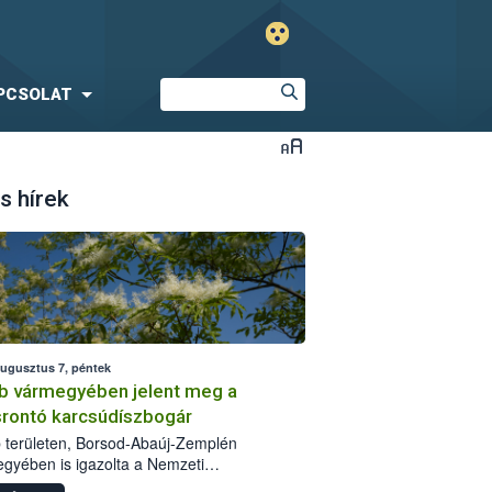
PCSOLAT
s hírek
augusztus 7, péntek
b vármegyében jelent meg a
srontó karcsúdíszbogár
 területen, Borsod-Abaúj-Zemplén
gyében is igazolta a Nemzeti
iszerlánc-biztonsági Hivatal (Nébih) a