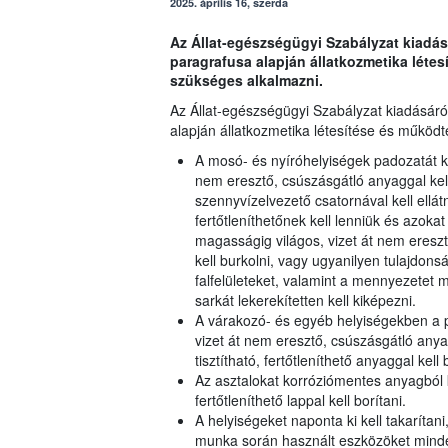
2025. április 16, szerda
Az Állat-egészségügyi Szabályzat kiadásár
paragrafusa alapján állatkozmetika létes
szükséges alkalmazni.
Az Állat-egészségügyi Szabályzat kiadásáról
alapján állatkozmetika létesítése és működt
A mosó- és nyíróhelyiségek padozatát kön
nem eresztő, csúszásgátló anyaggal kel
szennyvízelvezető csatornával kell ellát
fertőtleníthetőnek kell lenniük és azokat 
magasságig világos, vizet át nem eresztő
kell burkolni, vagy ugyanilyen tulajdons
falfelületeket, valamint a mennyezetet m
sarkát lekerekítetten kell kiképezni.
A várakozó- és egyéb helyiségekben a pa
vizet át nem eresztő, csúszásgátló anyag
tisztítható, fertőtleníthető anyaggal kell
Az asztalokat korróziómentes anyagból k
fertőtleníthető lappal kell borítani.
A helyiségeket naponta ki kell takarítani,
munka során használt eszközöket minden 