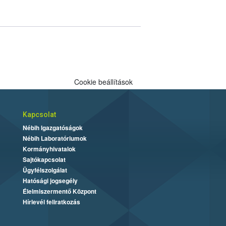
Cookie beállítások
Kapcsolat
Nébih Igazgatóságok
Nébih Laboratóriumok
Kormányhivatalok
Sajtókapcsolat
Ügyfélszolgálat
Hatósági jogsegély
Élelmiszermentő Központ
Hírlevél feliratkozás