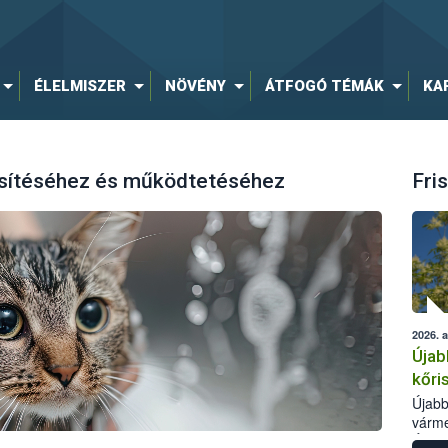
ÉLELMISZER
NÖVÉNY
ÁTFOGÓ TÉMÁK
KA
esítéséhez és működtetéséhez
Fris
2026. 
Újab
kőri
Újabb
várme
Élelm