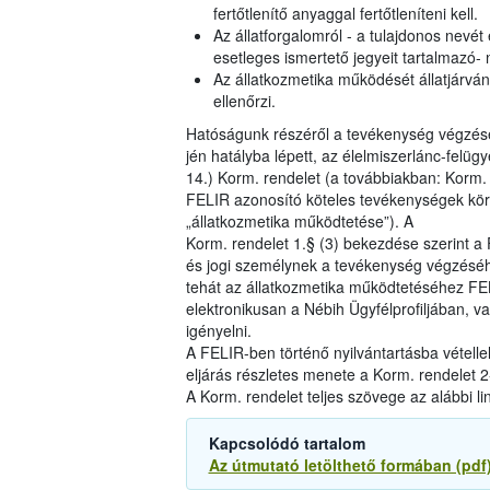
fertőtlenítő anyaggal fertőtleníteni kell.
Az állatforgalomról - a tulajdonos nevét é
esetleges ismertető jegyeit tartalmazó- n
Az állatkozmetika működését állatjárván
ellenőrzi.
Hatóságunk részéről a tevékenység végzésé
jén hatályba lépett, az élelmiszerlánc-felüg
14.) Korm. rendelet (a továbbiakban: Korm.
FELIR azonosító köteles tevékenységek köréb
„állatkozmetika működtetése”). A
Korm. rendelet 1.§ (3) bekezdése szerint 
és jogi személynek a tevékenység végzéséh
tehát az állatkozmetika működtetéséhez FE
elektronikusan a Nébih Ügyfélprofiljában, vag
igényelni.
A FELIR-ben történő nyilvántartásba vételle
eljárás részletes menete a Korm. rendelet 2-
A Korm. rendelet teljes szövege az alábbi li
Kapcsolódó tartalom
Az útmutató letölthető formában (pdf