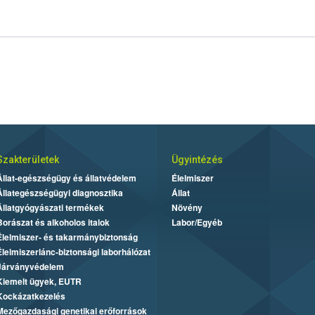
Szakterületek
Ügyintézés
Állat-egészségügy és állatvédelem
Élelmiszer
Állategészségügyi diagnosztika
Állat
Állatgyógyászati termékek
Növény
Borászat és alkoholos italok
Labor/Egyéb
Élelmiszer- és takarmánybiztonság
Élelmiszerlánc-biztonsági laborhálózat
Járványvédelem
Kiemelt ügyek, EUTR
Kockázatkezelés
Mezőgazdasági genetikai erőforrások