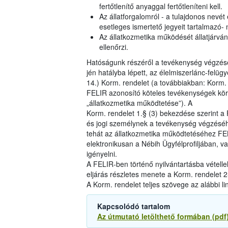
fertőtlenítő anyaggal fertőtleníteni kell.
Az állatforgalomról - a tulajdonos nevét é
esetleges ismertető jegyeit tartalmazó- n
Az állatkozmetika működését állatjárván
ellenőrzi.
Hatóságunk részéről a tevékenység végzésé
jén hatályba lépett, az élelmiszerlánc-felüg
14.) Korm. rendelet (a továbbiakban: Korm.
FELIR azonosító köteles tevékenységek köréb
„állatkozmetika működtetése”). A
Korm. rendelet 1.§ (3) bekezdése szerint 
és jogi személynek a tevékenység végzéséh
tehát az állatkozmetika működtetéséhez FE
elektronikusan a Nébih Ügyfélprofiljában, vag
igényelni.
A FELIR-ben történő nyilvántartásba vételle
eljárás részletes menete a Korm. rendelet 2-
A Korm. rendelet teljes szövege az alábbi li
Kapcsolódó tartalom
Az útmutató letölthető formában (pdf