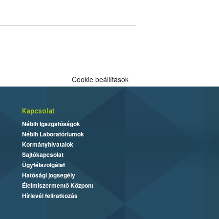
Cookie beállítások
Kapcsolat
Nébih Igazgatóságok
Nébih Laboratóriumok
Kormányhivatalok
Sajtókapcsolat
Ügyfélszolgálat
Hatósági jogsegély
Élelmiszermentő Központ
Hírlevél feliratkozás