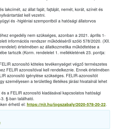
s lakcímét, az állat faját, fajtáját, nemét, korát, színét és
yilvántartást kell vezetni.
yügyi és -higiéniai szempontból a hatósági állatorvos
hez engedély nem szükséges, azonban a 2021. április 1-
yeleti információs rendszer működéséről szóló 578/2020. (XII.
 rendelet) értelmében az állatkozmetika működtetése a
e tartozik (Korm. rendelelet 1. mellékletének 23. pontja:
a FELIR azonosító köteles tevékenységet végző természetes
ez FELIR azonosítóval kell rendelkeznie. Ennek értelmében
LIR azonosító igénylése szükséges. FELIR-azonosítót
y személyesen a területileg illetékes járási hivatalnál lehet
l és a FELIR azonosító kiadásával kapcsolatos hatósági
3. §-ban található.
nken érhető el:
https://njt.hu/jogszabaly/2020-578-20-22
.
)