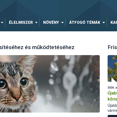
ÉLELMISZER
NÖVÉNY
ÁTFOGÓ TÉMÁK
KA
esítéséhez és működtetéséhez
Fris
2026. 
Újab
kőri
Újabb
várme
Élelm