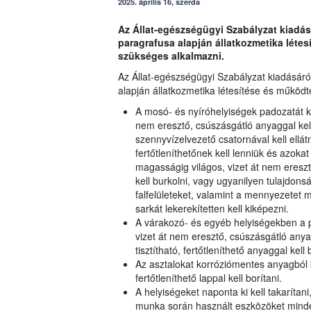
2025. április 16, szerda
Az Állat-egészségügyi Szabályzat kiadásár
paragrafusa alapján állatkozmetika létes
szükséges alkalmazni.
Az Állat-egészségügyi Szabályzat kiadásáról
alapján állatkozmetika létesítése és működt
A mosó- és nyíróhelyiségek padozatát kön
nem eresztő, csúszásgátló anyaggal kel
szennyvízelvezető csatornával kell ellát
fertőtleníthetőnek kell lenniük és azokat 
magasságig világos, vizet át nem eresztő
kell burkolni, vagy ugyanilyen tulajdons
falfelületeket, valamint a mennyezetet m
sarkát lekerekítetten kell kiképezni.
A várakozó- és egyéb helyiségekben a pa
vizet át nem eresztő, csúszásgátló anyag
tisztítható, fertőtleníthető anyaggal kell
Az asztalokat korróziómentes anyagból k
fertőtleníthető lappal kell borítani.
A helyiségeket naponta ki kell takarítani,
munka során használt eszközöket minden 