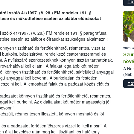
TO
kőris
jelen
ól szóló 41/1997. (V. 28.) FM rendelet 191. §
talál
ítése és működtetése esetén az alábbi előírásokat
azono
folyta
intéz
 szóló 41/1997. (V. 28.) FM rendelet 191. § paragrafusa
össze
etése esetén az alábbi előírásokat szükséges alkalmazni:
érdek
nyen tisztítható és fertőtleníthető, résmentes, vizet át
2026. 
l burkolni, bűzelzáróval rendelkező csatornaszemmel és
Szür
ni. A nyílászáró szerkezeteknek könnyen tisztán tarthatónak,
növé
rovarhálóval kell ellátni. A falakat legalább két méter
szől
A Nem
, könnyen tisztítható és fertőtleníthető, síkfelületű anyaggal
(Nébi
ágú anyaggal kell bevonni. A burkolatlan és festetlen
Klart
eszelni kell. A lemosható falak és a padozat közös élét és
TO
módos
egész
dozatot könnyen tisztítható és fertőtleníthető, résmentes,
felha
gal kell burkolni. Az oldalfalakat két méter magasságig jól
célja
 bevonni.
lehet
észült, résmentesen illesztett, könnyen mosható és jól
Az Or
felha
terme
 és a padozatot fertőtlenítőszeres vízzel fel kell mosni. A
állat kezelése után meg kell tisztítani, és hatékony