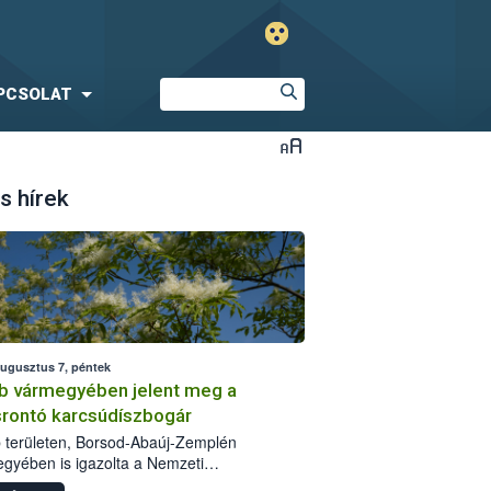
PCSOLAT
s hírek
augusztus 7, péntek
b vármegyében jelent meg a
srontó karcsúdíszbogár
 területen, Borsod-Abaúj-Zemplén
gyében is igazolta a Nemzeti
iszerlánc-biztonsági Hivatal (Nébih) a