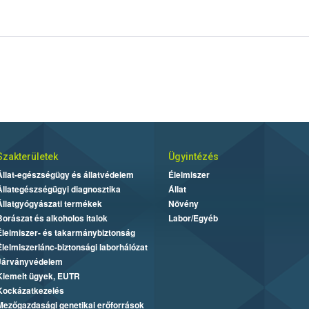
Szakterületek
Ügyintézés
Állat-egészségügy és állatvédelem
Élelmiszer
Állategészségügyi diagnosztika
Állat
Állatgyógyászati termékek
Növény
Borászat és alkoholos italok
Labor/Egyéb
Élelmiszer- és takarmánybiztonság
Élelmiszerlánc-biztonsági laborhálózat
Járványvédelem
Kiemelt ügyek, EUTR
Kockázatkezelés
Mezőgazdasági genetikai erőforrások