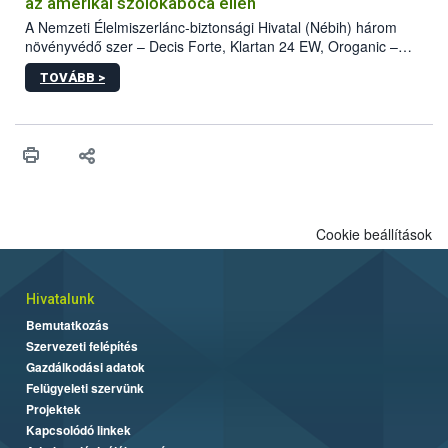
az amerikai szőlőkabóca ellen
A Nemzeti Élelmiszerlánc-biztonsági Hivatal (Nébih) három
növényvédő szer – Decis Forte, Klartan 24 EW, Oroganic –
engedélyokiratát módosította, így azok a szüretet követően,
TOVÁBB >
egészen a vesszőérettség (BBCH 91) stádiumáig
felhasználhatóak a szőlőben. A kiterjesztések célja, hogy a korai
érésű szőlőkben is legyen lehetőség a károsító elleni további
védekezésre. Az Oroganic készítmény kis kiszerelésben kiskerti
felhasználók számára is elérhető és ökológiai termesztésben is
engedélyezett.
Cookie beállítások
Hivatalunk
Bemutatkozás
Szervezeti felépítés
Gazdálkodási adatok
Felügyeleti szervünk
Projektek
Kapcsolódó linkek