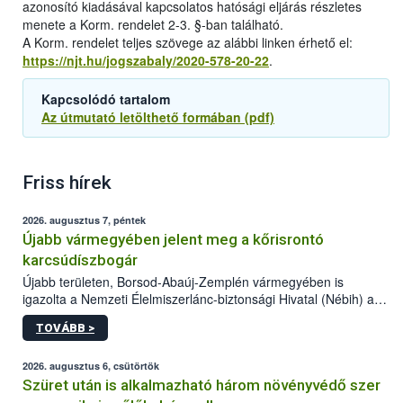
azonosító kiadásával kapcsolatos hatósági eljárás részletes
menete a Korm. rendelet 2-3. §-ban található.
A Korm. rendelet teljes szövege az alábbi linken érhető el:
https://njt.hu/jogszabaly/2020-578-20-22
.
Kapcsolódó tartalom
Az útmutató letölthető formában (pdf)
Friss hírek
2026. augusztus 7, péntek
Újabb vármegyében jelent meg a kőrisrontó
karcsúdíszbogár
Újabb területen, Borsod-Abaúj-Zemplén vármegyében is
igazolta a Nemzeti Élelmiszerlánc-biztonsági Hivatal (Nébih) a
kőrisrontó karcsúdíszbogár (Agrilus planipennis) jelenlétét. A
TOVÁBB >
kártevőt nem csak színcsapdában találták meg, de már fertőzött
fában is azonosították. A növényvédelmi szakemberek folytatják
az intenzív felderítést, emellett az intézkedéseket a szlovák
2026. augusztus 6, csütörtök
hatósággal is összehangolják a terjedés megállítása érdekében.
Szüret után is alkalmazható három növényvédő szer