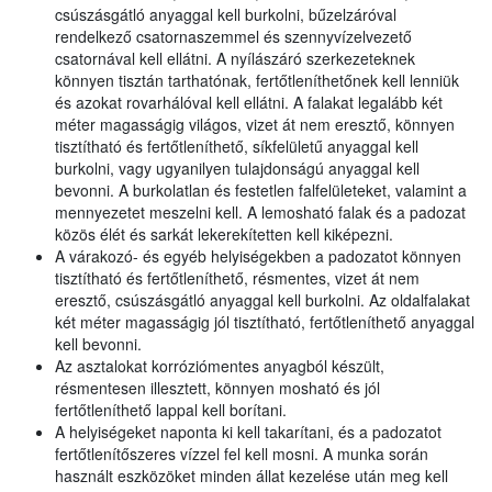
csúszásgátló anyaggal kell burkolni, bűzelzáróval
rendelkező csatornaszemmel és szennyvízelvezető
csatornával kell ellátni. A nyílászáró szerkezeteknek
könnyen tisztán tarthatónak, fertőtleníthetőnek kell lenniük
és azokat rovarhálóval kell ellátni. A falakat legalább két
méter magasságig világos, vizet át nem eresztő, könnyen
tisztítható és fertőtleníthető, síkfelületű anyaggal kell
burkolni, vagy ugyanilyen tulajdonságú anyaggal kell
bevonni. A burkolatlan és festetlen falfelületeket, valamint a
mennyezetet meszelni kell. A lemosható falak és a padozat
közös élét és sarkát lekerekítetten kell kiképezni.
A várakozó- és egyéb helyiségekben a padozatot könnyen
tisztítható és fertőtleníthető, résmentes, vizet át nem
eresztő, csúszásgátló anyaggal kell burkolni. Az oldalfalakat
két méter magasságig jól tisztítható, fertőtleníthető anyaggal
kell bevonni.
Az asztalokat korróziómentes anyagból készült,
résmentesen illesztett, könnyen mosható és jól
fertőtleníthető lappal kell borítani.
A helyiségeket naponta ki kell takarítani, és a padozatot
fertőtlenítőszeres vízzel fel kell mosni. A munka során
használt eszközöket minden állat kezelése után meg kell