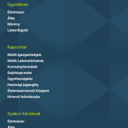
Ügyintézés
Élelmiszer
Állat
Növény
Labor/Egyéb
Kapcsolat
Nébih Igazgatóságok
Nébih Laboratóriumok
Kormányhivatalok
Sajtókapcsolat
Ügyfélszolgálat
Hatósági jogsegély
Élelmiszermentő Központ
Hírlevél feliratkozás
Gyakori kérdések
Élelmiszer
Állat