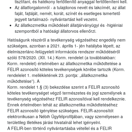
tisztítani, és hatékony fertőtlenítő anyaggal fertőtleníteni kell.
Az állatforgalomról - a tulajdonos nevét és lakcímét, az állat
faját, fajtáját, nemét, korát, színét és esetleges ismertető
jegyeit tartalmazó- nyilvántartást kell vezetni.
Az állatkozmetika működését állatjárványügyi és -higiéniai
szempontból a hatósági állatorvos ellenőrzi.
Hatóságunk részéről a tevékenység végzéséhez engedély nem
szükséges, azonban a 2021. április 1- jén hatályba lépett, az
élelmiszerlánc-felügyeleti információs rendszer működéséről
szóló 578/2020. (XII. 14.) Korm. rendelet (a továbbiakban:
Korm. rendelet) értelmében az állatkozmetika működtetése a
FELIR azonosító köteles tevékenységek körébe tartozik (Korm.
rendelelet 1. mellékletének 23. pontja: „állatkozmetika
működtetése”). A
Korm. rendelet 1.§ (3) bekezdése szerint a FELIR azonosító
köteles tevékenységet végző természetes és jogi személynek a
tevékenység végzéséhez FELIR azonosítóval kell rendelkeznie.
Ennek értelmében tehát az állatkozmetika működtetéséhez
FELIR azonosító igénylése szükséges. FELIR-azonosítót
elektronikusan a Nébih Ügyfélprofiljában, vagy személyesen a
területileg illetékes járási hivatalnál lehet igényelni.
A FELIR-ben történő nyilvántartásba vétellel és a FELIR