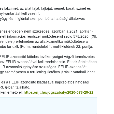
s lakcímét, az állat faját, fajtáját, nemét, korát, színét és
yilvántartást kell vezetni.
yügyi és -higiéniai szempontból a hatósági állatorvos
hez engedély nem szükséges, azonban a 2021. április 1-
yeleti információs rendszer működéséről szóló 578/2020. (XII.
 rendelet) értelmében az állatkozmetika működtetése a
e tartozik (Korm. rendelelet 1. mellékletének 23. pontja:
a FELIR azonosító köteles tevékenységet végző természetes
ez FELIR azonosítóval kell rendelkeznie. Ennek értelmében
LIR azonosító igénylése szükséges. FELIR-azonosítót
y személyesen a területileg illetékes járási hivatalnál lehet
l és a FELIR azonosító kiadásával kapcsolatos hatósági
3. §-ban található.
nken érhető el:
https://njt.hu/jogszabaly/2020-578-20-22
.
)