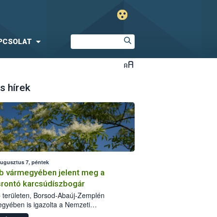
PCSOLAT
s hírek
augusztus 7, péntek
b vármegyében jelent meg a
srontó karcsúdíszbogár
 területen, Borsod-Abaúj-Zemplén
gyében is igazolta a Nemzeti
iszerlánc-biztonsági Hivatal (Nébih) a