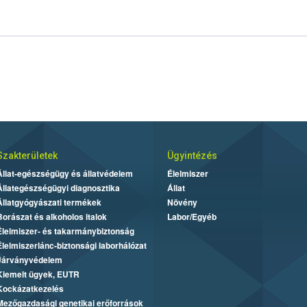
Szakterületek
Ügyintézés
Állat-egészségügy és állatvédelem
Élelmiszer
Állategészségügyi diagnosztika
Állat
Állatgyógyászati termékek
Növény
Borászat és alkoholos italok
Labor/Egyéb
Élelmiszer- és takarmánybiztonság
Élelmiszerlánc-biztonsági laborhálózat
Járványvédelem
Kiemelt ügyek, EUTR
Kockázatkezelés
Mezőgazdasági genetikai erőforrások