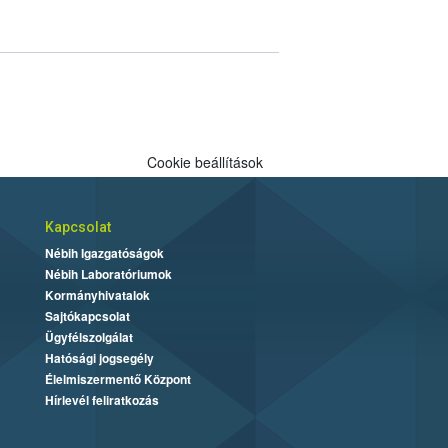
Cookie beállítások
Kapcsolat
Nébih Igazgatóságok
Nébih Laboratóriumok
Kormányhivatalok
Sajtókapcsolat
Ügyfélszolgálat
Hatósági jogsegély
Élelmiszermentő Központ
Hírlevél feliratkozás