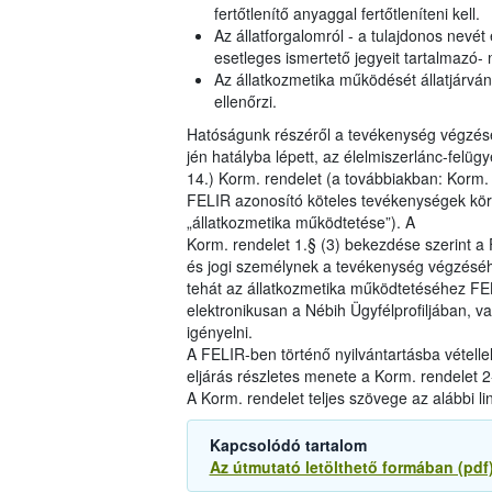
fertőtlenítő anyaggal fertőtleníteni kell.
Az állatforgalomról - a tulajdonos nevét é
esetleges ismertető jegyeit tartalmazó- n
Az állatkozmetika működését állatjárván
ellenőrzi.
Hatóságunk részéről a tevékenység végzésé
jén hatályba lépett, az élelmiszerlánc-felüg
14.) Korm. rendelet (a továbbiakban: Korm.
FELIR azonosító köteles tevékenységek köréb
„állatkozmetika működtetése”). A
Korm. rendelet 1.§ (3) bekezdése szerint 
és jogi személynek a tevékenység végzéséh
tehát az állatkozmetika működtetéséhez FE
elektronikusan a Nébih Ügyfélprofiljában, vag
igényelni.
A FELIR-ben történő nyilvántartásba vételle
eljárás részletes menete a Korm. rendelet 2-
A Korm. rendelet teljes szövege az alábbi li
Kapcsolódó tartalom
Az útmutató letölthető formában (pdf