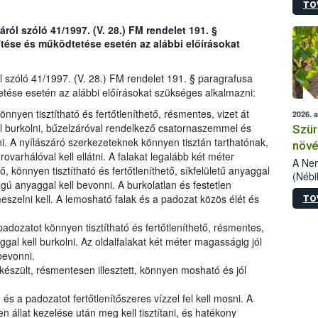
TO
kőris
jelen
ól szóló 41/1997. (V. 28.) FM rendelet 191. §
talál
ítése és működtetése esetén az alábbi előírásokat
azono
folyta
intéz
 szóló 41/1997. (V. 28.) FM rendelet 191. § paragrafusa
össze
etése esetén az alábbi előírásokat szükséges alkalmazni:
érdek
nyen tisztítható és fertőtleníthető, résmentes, vizet át
2026. 
l burkolni, bűzelzáróval rendelkező csatornaszemmel és
Szür
ni. A nyílászáró szerkezeteknek könnyen tisztán tarthatónak,
növé
rovarhálóval kell ellátni. A falakat legalább két méter
szől
A Nem
, könnyen tisztítható és fertőtleníthető, síkfelületű anyaggal
(Nébi
ágú anyaggal kell bevonni. A burkolatlan és festetlen
Klart
eszelni kell. A lemosható falak és a padozat közös élét és
TO
módos
egész
dozatot könnyen tisztítható és fertőtleníthető, résmentes,
felha
gal kell burkolni. Az oldalfalakat két méter magasságig jól
célja
 bevonni.
lehet
észült, résmentesen illesztett, könnyen mosható és jól
Az Or
felha
terme
 és a padozatot fertőtlenítőszeres vízzel fel kell mosni. A
állat kezelése után meg kell tisztítani, és hatékony