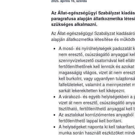
2025. április 16, szerda
Az Állat-egészségügyi Szabályzat kiadásár
paragrafusa alapján állatkozmetika létes
szükséges alkalmazni.
Az Állat-egészségügyi Szabályzat kiadásáról
alapján állatkozmetika létesítése és működt
A mosó- és nyíróhelyiségek padozatát kön
nem eresztő, csúszásgátló anyaggal kel
szennyvízelvezető csatornával kell ellát
fertőtleníthetőnek kell lenniük és azokat 
magasságig világos, vizet át nem eresztő
kell burkolni, vagy ugyanilyen tulajdons
falfelületeket, valamint a mennyezetet m
sarkát lekerekítetten kell kiképezni.
A várakozó- és egyéb helyiségekben a pa
vizet át nem eresztő, csúszásgátló anyag
tisztítható, fertőtleníthető anyaggal kell
Az asztalokat korróziómentes anyagból k
fertőtleníthető lappal kell borítani.
A helyiségeket naponta ki kell takarítani,
munka során használt eszközöket minden 