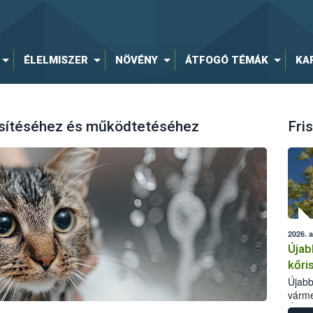
ÉLELMISZER
NÖVÉNY
ÁTFOGÓ TÉMÁK
KA
esítéséhez és működtetéséhez
Fris
2026. 
Újab
kőri
Újabb
várme
Élelm