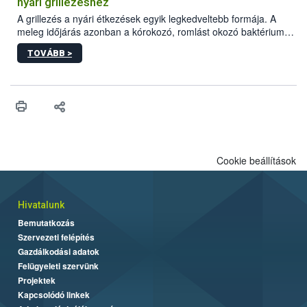
nyári grillezéshez
engedélyezett.
A grillezés a nyári étkezések egyik legkedveltebb formája. A
meleg időjárás azonban a kórokozó, romlást okozó baktériumok
gyorsabb szaporodásának is kedvez. A szabadtéri sütögetés
TOVÁBB >
ezért nem csupán a megfelelő sütési technikáról szól: legalább
ilyen fontos az alapanyagok biztonságos kezelése, az alapvető
higiéniai szabályok betartása, a megfelelő hőkezelés, valamint a
maradékok szakszerű tárolása. A Nemzeti Élelmiszerlánc-
biztonsági Hivatal (Nébih) Oktatási Programja összegyűjtötte a
biztonságos grillezés legfontosabb tudnivalóit.
Cookie beállítások
Hivatalunk
Bemutatkozás
Szervezeti felépítés
Gazdálkodási adatok
Felügyeleti szervünk
Projektek
Kapcsolódó linkek