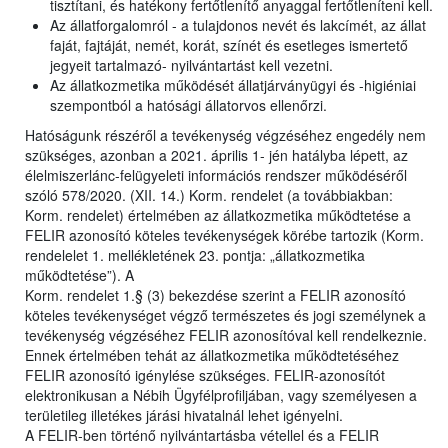
tisztítani, és hatékony fertőtlenítő anyaggal fertőtleníteni kell.
Az állatforgalomról - a tulajdonos nevét és lakcímét, az állat
faját, fajtáját, nemét, korát, színét és esetleges ismertető
jegyeit tartalmazó- nyilvántartást kell vezetni.
Az állatkozmetika működését állatjárványügyi és -higiéniai
szempontból a hatósági állatorvos ellenőrzi.
Hatóságunk részéről a tevékenység végzéséhez engedély nem
szükséges, azonban a 2021. április 1- jén hatályba lépett, az
élelmiszerlánc-felügyeleti információs rendszer működéséről
szóló 578/2020. (XII. 14.) Korm. rendelet (a továbbiakban:
Korm. rendelet) értelmében az állatkozmetika működtetése a
FELIR azonosító köteles tevékenységek körébe tartozik (Korm.
rendelelet 1. mellékletének 23. pontja: „állatkozmetika
működtetése”). A
Korm. rendelet 1.§ (3) bekezdése szerint a FELIR azonosító
köteles tevékenységet végző természetes és jogi személynek a
tevékenység végzéséhez FELIR azonosítóval kell rendelkeznie.
Ennek értelmében tehát az állatkozmetika működtetéséhez
FELIR azonosító igénylése szükséges. FELIR-azonosítót
elektronikusan a Nébih Ügyfélprofiljában, vagy személyesen a
területileg illetékes járási hivatalnál lehet igényelni.
A FELIR-ben történő nyilvántartásba vétellel és a FELIR