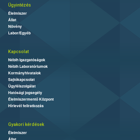
Ügyintézés
Élelmiszer
Állat
Növény
Labor/Egyéb
Kapcsolat
Nébih Igazgatóságok
Nébih Laboratóriumok
Kormányhivatalok
Sajtókapcsolat
Ügyfélszolgálat
Hatósági jogsegély
Élelmiszermentő Központ
Hírlevél feliratkozás
Gyakori kérdések
Élelmiszer
Állat