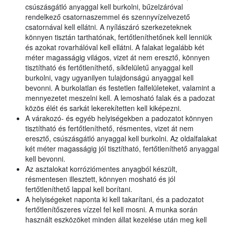
csúszásgátló anyaggal kell burkolni, bűzelzáróval
rendelkező csatornaszemmel és szennyvízelvezető
csatornával kell ellátni. A nyílászáró szerkezeteknek
könnyen tisztán tarthatónak, fertőtleníthetőnek kell lenniük
és azokat rovarhálóval kell ellátni. A falakat legalább két
méter magasságig világos, vizet át nem eresztő, könnyen
tisztítható és fertőtleníthető, síkfelületű anyaggal kell
burkolni, vagy ugyanilyen tulajdonságú anyaggal kell
bevonni. A burkolatlan és festetlen falfelületeket, valamint a
mennyezetet meszelni kell. A lemosható falak és a padozat
közös élét és sarkát lekerekítetten kell kiképezni.
A várakozó- és egyéb helyiségekben a padozatot könnyen
tisztítható és fertőtleníthető, résmentes, vizet át nem
eresztő, csúszásgátló anyaggal kell burkolni. Az oldalfalakat
két méter magasságig jól tisztítható, fertőtleníthető anyaggal
kell bevonni.
Az asztalokat korróziómentes anyagból készült,
résmentesen illesztett, könnyen mosható és jól
fertőtleníthető lappal kell borítani.
A helyiségeket naponta ki kell takarítani, és a padozatot
fertőtlenítőszeres vízzel fel kell mosni. A munka során
használt eszközöket minden állat kezelése után meg kell