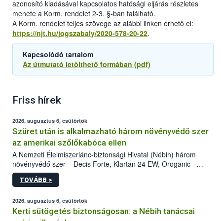
azonosító kiadásával kapcsolatos hatósági eljárás részletes
menete a Korm. rendelet 2-3. §-ban található.
A Korm. rendelet teljes szövege az alábbi linken érhető el:
https://njt.hu/jogszabaly/2020-578-20-22
.
Kapcsolódó tartalom
Az útmutató letölthető formában (pdf)
Friss hírek
2026. augusztus 6, csütörtök
Szüret után is alkalmazható három növényvédő szer
az amerikai szőlőkabóca ellen
A Nemzeti Élelmiszerlánc-biztonsági Hivatal (Nébih) három
növényvédő szer – Decis Forte, Klartan 24 EW, Oroganic –
engedélyokiratát módosította, így azok a szüretet követően,
TOVÁBB >
egészen a vesszőérettség (BBCH 91) stádiumáig
felhasználhatóak a szőlőben. A kiterjesztések célja, hogy a korai
érésű szőlőkben is legyen lehetőség a károsító elleni további
2026. augusztus 6, csütörtök
védekezésre. Az Oroganic készítmény kis kiszerelésben kiskerti
Kerti sütögetés biztonságosan: a Nébih tanácsai
felhasználók számára is elérhető és ökológiai termesztésben is