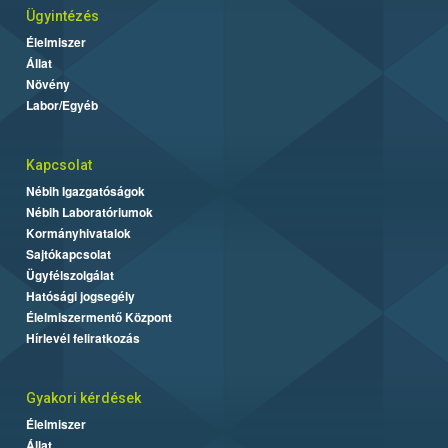
Ügyintézés
Élelmiszer
Állat
Növény
Labor/Egyéb
Kapcsolat
Nébih Igazgatóságok
Nébih Laboratóriumok
Kormányhivatalok
Sajtókapcsolat
Ügyfélszolgálat
Hatósági jogsegély
Élelmiszermentő Központ
Hírlevél feliratkozás
Gyakori kérdések
Élelmiszer
Állat