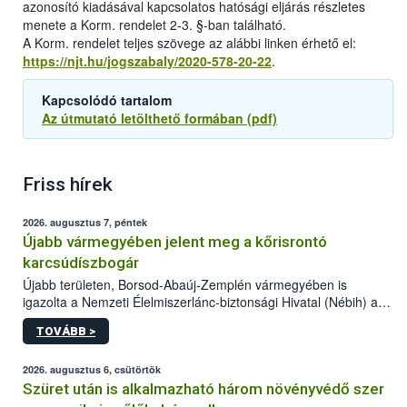
azonosító kiadásával kapcsolatos hatósági eljárás részletes
menete a Korm. rendelet 2-3. §-ban található.
A Korm. rendelet teljes szövege az alábbi linken érhető el:
https://njt.hu/jogszabaly/2020-578-20-22
.
Kapcsolódó tartalom
Az útmutató letölthető formában (pdf)
Friss hírek
2026. augusztus 7, péntek
Újabb vármegyében jelent meg a kőrisrontó
karcsúdíszbogár
Újabb területen, Borsod-Abaúj-Zemplén vármegyében is
igazolta a Nemzeti Élelmiszerlánc-biztonsági Hivatal (Nébih) a
kőrisrontó karcsúdíszbogár (Agrilus planipennis) jelenlétét. A
TOVÁBB >
kártevőt nem csak színcsapdában találták meg, de már fertőzött
fában is azonosították. A növényvédelmi szakemberek folytatják
az intenzív felderítést, emellett az intézkedéseket a szlovák
2026. augusztus 6, csütörtök
hatósággal is összehangolják a terjedés megállítása érdekében.
Szüret után is alkalmazható három növényvédő szer