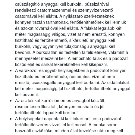
csúszásgátló anyaggal kell burkolni, bűzelzáróval
rendelkező csatornaszemmel és szennyvízelvezető
csatornával kell ellátni. A nyílászáró szerkezeteknek
könnyen tisztán tarthatónak, fertőtleníthetőnek kell lenniük
és azokat rovarhálóval kell ellátni. A falakat legalább két
méter magasságig világos, vizet át nem eresztő, könnyen
tisztítható és fertőtleníthető, síkfelületű anyaggal kell
burkolni, vagy ugyanilyen tulajdonságú anyaggal kell
bevonni. A burkolatlan és festetlen falfelületeket, valamint a
mennyezetet meszelni kell. A lemosható falak és a padozat
közös élét és sarkát lekerekítetten kell kiképezni.
A várakozó- és egyéb helyiségekben a padozatot könnyen
tisztítható és fertőtleníthető, résmentes, vizet át nem
eresztő, csúszásgátló anyaggal kell burkolni. Az oldalfalakat
két méter magasságig jól tisztítható, fertőtleníthető anyaggal
kell bevonni.
Az asztalokat korróziómentes anyagból készült,
résmentesen illesztett, könnyen mosható és jól
fertőtleníthető lappal kell borítani.
A helyiségeket naponta ki kell takarítani, és a padozatot
fertőtlenítőszeres vízzel fel kell mosni. A munka során
használt eszközöket minden állat kezelése után meg kell