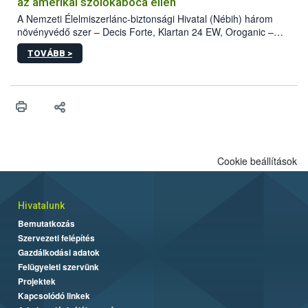
az amerikai szőlőkabóca ellen
A Nemzeti Élelmiszerlánc-biztonsági Hivatal (Nébih) három
növényvédő szer – Decis Forte, Klartan 24 EW, Oroganic –
engedélyokiratát módosította, így azok a szüretet követően,
TOVÁBB >
egészen a vesszőérettség (BBCH 91) stádiumáig
felhasználhatóak a szőlőben. A kiterjesztések célja, hogy a korai
érésű szőlőkben is legyen lehetőség a károsító elleni további
védekezésre. Az Oroganic készítmény kis kiszerelésben kiskerti
felhasználók számára is elérhető és ökológiai termesztésben is
engedélyezett.
Cookie beállítások
Hivatalunk
Bemutatkozás
Szervezeti felépítés
Gazdálkodási adatok
Felügyeleti szervünk
Projektek
Kapcsolódó linkek