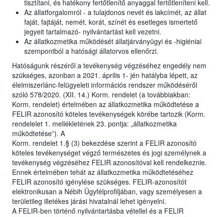
tisztítani, és hatékony fertőtlenítő anyaggal fertőtleníteni kell.
Az állatforgalomról - a tulajdonos nevét és lakcímét, az állat
faját, fajtáját, nemét, korát, színét és esetleges ismertető
jegyeit tartalmazó- nyilvántartást kell vezetni.
Az állatkozmetika működését állatjárványügyi és -higiéniai
szempontból a hatósági állatorvos ellenőrzi.
Hatóságunk részéről a tevékenység végzéséhez engedély nem
szükséges, azonban a 2021. április 1- jén hatályba lépett, az
élelmiszerlánc-felügyeleti információs rendszer működéséről
szóló 578/2020. (XII. 14.) Korm. rendelet (a továbbiakban:
Korm. rendelet) értelmében az állatkozmetika működtetése a
FELIR azonosító köteles tevékenységek körébe tartozik (Korm.
rendelelet 1. mellékletének 23. pontja: „állatkozmetika
működtetése”). A
Korm. rendelet 1.§ (3) bekezdése szerint a FELIR azonosító
köteles tevékenységet végző természetes és jogi személynek a
tevékenység végzéséhez FELIR azonosítóval kell rendelkeznie.
Ennek értelmében tehát az állatkozmetika működtetéséhez
FELIR azonosító igénylése szükséges. FELIR-azonosítót
elektronikusan a Nébih Ügyfélprofiljában, vagy személyesen a
területileg illetékes járási hivatalnál lehet igényelni.
A FELIR-ben történő nyilvántartásba vétellel és a FELIR