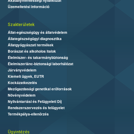
Akadálymentességi nyilatkozat
Üzemeltetési információ
Szakterületek
Állat-egészségügy és állatvédelem
Állategészségügyi diagnosztika
Állatgyógyászati termékek
Borászat és alkoholos italok
Élelmiszer- és takarmánybiztonság
Élelmiszerlánc-biztonsági laborhálózat
Járványvédelem
Kiemelt ügyek, EUTR
Kockázatkezelés
Mezőgazdasági genetikai erőforrások
Növényvédelem
Nyilvántartási és Felügyeleti Díj
Rendszerszervezés és felügyelet
Termékpálya-ellenőrzés
Ügyintézés