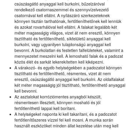
csúszásgátló anyaggal kell burkolni, bűzelzáróval
rendelkező csatornaszemmel és szennyvízelvezető
csatornával kell ellátni. A nyílászáró szerkezeteknek
könnyen tisztán tarthatónak, fertőtleníthetőnek kell lenniük
és azokat rovarhálóval kell ellátni. A falakat legalább két
méter magasságig világos, vizet át nem eresztő, könnyen
tisztítható és fertőtleníthető, síkfelületű anyaggal kell
burkolni, vagy ugyanilyen tulajdonságú anyaggal kell
bevonni. A burkolatlan és festetlen falfelületeket, valamint a
mennyezetet meszelni kell. A lemosható falak és a padozat
közös élét és sarkát lekerekítetten kell kiképezni.
A várakozó- és egyéb helyiségekben a padozatot könnyen
tisztítható és fertőtleníthető, résmentes, vizet át nem
eresztő, csúszásgátló anyaggal kell burkolni. Az oldalfalakat
két méter magasságig jól tisztítható, fertőtleníthető anyaggal
kell bevonni.
Az asztalokat korróziómentes anyagból készült,
résmentesen illesztett, könnyen mosható és jól
fertőtleníthető lappal kell borítani.
A helyiségeket naponta ki kell takarítani, és a padozatot
fertőtlenítőszeres vízzel fel kell mosni. A munka során
használt eszközöket minden állat kezelése után meg kell