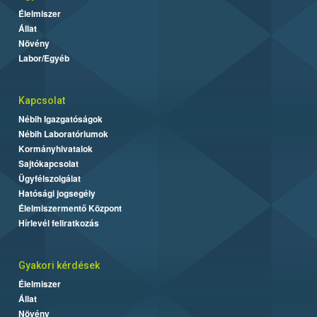
Élelmiszer
Állat
Növény
Labor/Egyéb
Kapcsolat
Nébih Igazgatóságok
Nébih Laboratóriumok
Kormányhivatalok
Sajtókapcsolat
Ügyfélszolgálat
Hatósági jogsegély
Élelmiszermentő Központ
Hírlevél feliratkozás
Gyakori kérdések
Élelmiszer
Állat
Növény