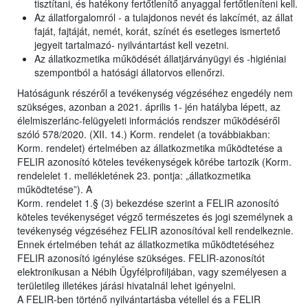
tisztítani, és hatékony fertőtlenítő anyaggal fertőtleníteni kell.
Az állatforgalomról - a tulajdonos nevét és lakcímét, az állat
faját, fajtáját, nemét, korát, színét és esetleges ismertető
jegyeit tartalmazó- nyilvántartást kell vezetni.
Az állatkozmetika működését állatjárványügyi és -higiéniai
szempontból a hatósági állatorvos ellenőrzi.
Hatóságunk részéről a tevékenység végzéséhez engedély nem
szükséges, azonban a 2021. április 1- jén hatályba lépett, az
élelmiszerlánc-felügyeleti információs rendszer működéséről
szóló 578/2020. (XII. 14.) Korm. rendelet (a továbbiakban:
Korm. rendelet) értelmében az állatkozmetika működtetése a
FELIR azonosító köteles tevékenységek körébe tartozik (Korm.
rendelelet 1. mellékletének 23. pontja: „állatkozmetika
működtetése”). A
Korm. rendelet 1.§ (3) bekezdése szerint a FELIR azonosító
köteles tevékenységet végző természetes és jogi személynek a
tevékenység végzéséhez FELIR azonosítóval kell rendelkeznie.
Ennek értelmében tehát az állatkozmetika működtetéséhez
FELIR azonosító igénylése szükséges. FELIR-azonosítót
elektronikusan a Nébih Ügyfélprofiljában, vagy személyesen a
területileg illetékes járási hivatalnál lehet igényelni.
A FELIR-ben történő nyilvántartásba vétellel és a FELIR