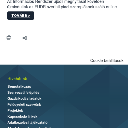
Az Információs Rendszer újbóli megnyitását követően
biztonságos grillezés legfontosabb tudnivalóit.
újraindultak az EUDR szerinti piaci szereplőknek szóló online
képzések.
TOVÁBB >
Cookie beállítások
Hivatalunk
Bemutatkozás
Szervezeti felépítés
Gazdálkodási adatok
Felügyeleti szervünk
Projektek
Kapcsolódó linkek
Adatkezelési tájékoztató