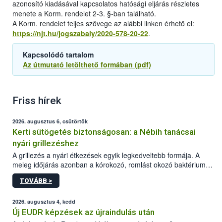
azonosító kiadásával kapcsolatos hatósági eljárás részletes
menete a Korm. rendelet 2-3. §-ban található.
A Korm. rendelet teljes szövege az alábbi linken érhető el:
https://njt.hu/jogszabaly/2020-578-20-22
.
Kapcsolódó tartalom
Az útmutató letölthető formában (pdf)
Friss hírek
2026. augusztus 6, csütörtök
Kerti sütögetés biztonságosan: a Nébih tanácsai
nyári grillezéshez
A grillezés a nyári étkezések egyik legkedveltebb formája. A
meleg időjárás azonban a kórokozó, romlást okozó baktériumok
gyorsabb szaporodásának is kedvez. A szabadtéri sütögetés
TOVÁBB >
ezért nem csupán a megfelelő sütési technikáról szól: legalább
ilyen fontos az alapanyagok biztonságos kezelése, az alapvető
higiéniai szabályok betartása, a megfelelő hőkezelés, valamint a
2026. augusztus 4, kedd
maradékok szakszerű tárolása. A Nemzeti Élelmiszerlánc-
Új EUDR képzések az újraindulás után
biztonsági Hivatal (Nébih) Oktatási Programja összegyűjtötte a