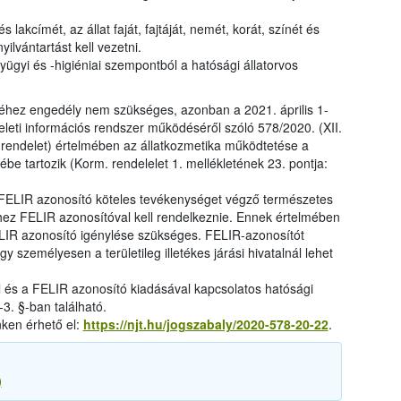
s lakcímét, az állat faját, fajtáját, nemét, korát, színét és
yilvántartást kell vezetni.
yügyi és -higiéniai szempontból a hatósági állatorvos
hez engedély nem szükséges, azonban a 2021. április 1-
yeleti információs rendszer működéséről szóló 578/2020. (XII.
 rendelet) értelmében az állatkozmetika működtetése a
e tartozik (Korm. rendelelet 1. mellékletének 23. pontja:
a FELIR azonosító köteles tevékenységet végző természetes
ez FELIR azonosítóval kell rendelkeznie. Ennek értelmében
LIR azonosító igénylése szükséges. FELIR-azonosítót
y személyesen a területileg illetékes járási hivatalnál lehet
l és a FELIR azonosító kiadásával kapcsolatos hatósági
3. §-ban található.
nken érhető el:
https://njt.hu/jogszabaly/2020-578-20-22
.
)