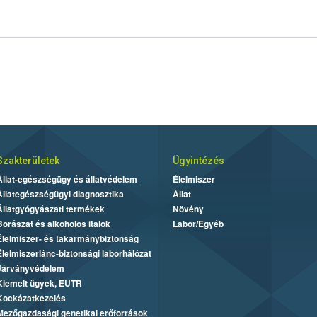
Szakterületek
Ügyintézés
Állat-egészségügy és állatvédelem
Élelmiszer
Állategészségügyi diagnosztika
Állat
Állatgyógyászati termékek
Növény
Borászat és alkoholos italok
Labor/Egyéb
Élelmiszer- és takarmánybiztonság
Élelmiszerlánc-biztonsági laborhálózat
Járványvédelem
Kiemelt ügyek, EUTR
Kockázatkezelés
Mezőgazdasági genetikai erőforrások