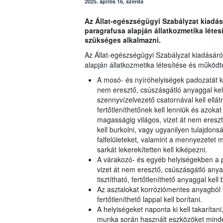
2025. április 16, szerda
Az Állat-egészségügyi Szabályzat kiadásár
paragrafusa alapján állatkozmetika létes
szükséges alkalmazni.
Az Állat-egészségügyi Szabályzat kiadásáról
alapján állatkozmetika létesítése és működt
A mosó- és nyíróhelyiségek padozatát kön
nem eresztő, csúszásgátló anyaggal kel
szennyvízelvezető csatornával kell ellát
fertőtleníthetőnek kell lenniük és azokat 
magasságig világos, vizet át nem eresztő
kell burkolni, vagy ugyanilyen tulajdons
falfelületeket, valamint a mennyezetet m
sarkát lekerekítetten kell kiképezni.
A várakozó- és egyéb helyiségekben a pa
vizet át nem eresztő, csúszásgátló anyag
tisztítható, fertőtleníthető anyaggal kell
Az asztalokat korróziómentes anyagból k
fertőtleníthető lappal kell borítani.
A helyiségeket naponta ki kell takarítani,
munka során használt eszközöket minden 