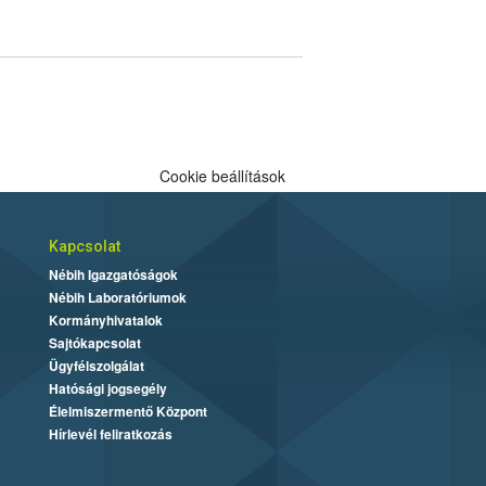
Cookie beállítások
Kapcsolat
Nébih Igazgatóságok
Nébih Laboratóriumok
Kormányhivatalok
Sajtókapcsolat
Ügyfélszolgálat
Hatósági jogsegély
Élelmiszermentő Központ
Hírlevél feliratkozás