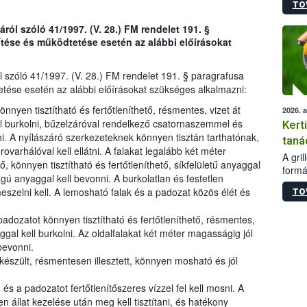
TO
módos
egész
ól szóló 41/1997. (V. 28.) FM rendelet 191. §
felha
ítése és működtetése esetén az alábbi előírásokat
célja
lehet
Az Or
 szóló 41/1997. (V. 28.) FM rendelet 191. § paragrafusa
felha
etése esetén az alábbi előírásokat szükséges alkalmazni:
terme
nyen tisztítható és fertőtleníthető, résmentes, vizet át
2026. 
l burkolni, bűzelzáróval rendelkező csatornaszemmel és
Kert
ni. A nyílászáró szerkezeteknek könnyen tisztán tarthatónak,
taná
rovarhálóval kell ellátni. A falakat legalább két méter
A gri
, könnyen tisztítható és fertőtleníthető, síkfelületű anyaggal
formá
ágú anyaggal kell bevonni. A burkolatlan és festetlen
romlá
eszelni kell. A lemosható falak és a padozat közös élét és
TO
szapo
sütög
dozatot könnyen tisztítható és fertőtleníthető, résmentes,
techni
gal kell burkolni. Az oldalfalakat két méter magasságig jól
alapa
 bevonni.
higié
észült, résmentesen illesztett, könnyen mosható és jól
hőkez
tárol
Hivat
 és a padozatot fertőtlenítőszeres vízzel fel kell mosni. A
a biz
állat kezelése után meg kell tisztítani, és hatékony