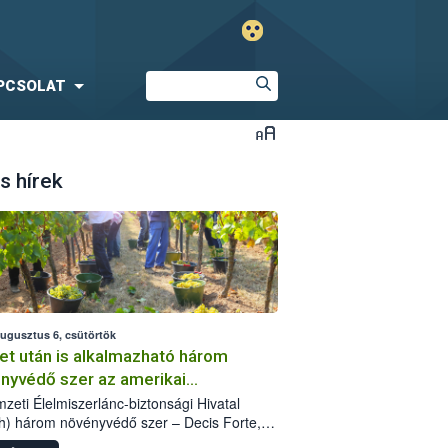
PCSOLAT
s hírek
augusztus 6, csütörtök
et után is alkalmazható három
nyvédő szer az amerikai
őkabóca ellen
zeti Élelmiszerlánc-biztonsági Hivatal
h) három növényvédő szer – Decis Forte,
an 24 EW, Oroganic – engedélyokiratát