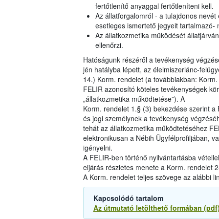
fertőtlenítő anyaggal fertőtleníteni kell.
Az állatforgalomról - a tulajdonos nevét é
esetleges ismertető jegyeit tartalmazó- n
Az állatkozmetika működését állatjárván
ellenőrzi.
Hatóságunk részéről a tevékenység végzésé
jén hatályba lépett, az élelmiszerlánc-felüg
14.) Korm. rendelet (a továbbiakban: Korm.
FELIR azonosító köteles tevékenységek köréb
„állatkozmetika működtetése”). A
Korm. rendelet 1.§ (3) bekezdése szerint 
és jogi személynek a tevékenység végzéséh
tehát az állatkozmetika működtetéséhez FE
elektronikusan a Nébih Ügyfélprofiljában, vag
igényelni.
A FELIR-ben történő nyilvántartásba vételle
eljárás részletes menete a Korm. rendelet 2-
A Korm. rendelet teljes szövege az alábbi li
Kapcsolódó tartalom
Az útmutató letölthető formában (pdf