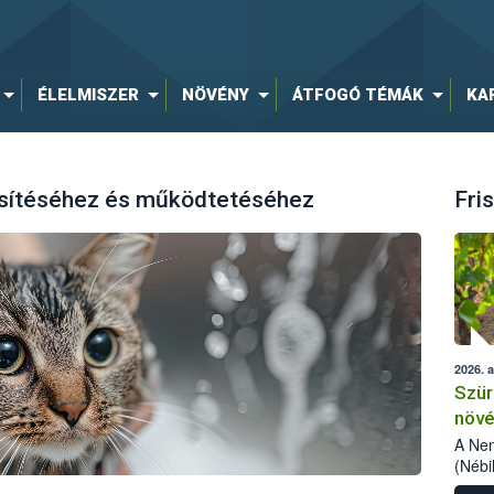
ÉLELMISZER
NÖVÉNY
ÁTFOGÓ TÉMÁK
KA
esítéséhez és működtetéséhez
Fris
2026. 
Szür
növé
szől
A Nem
(Nébi
Klart