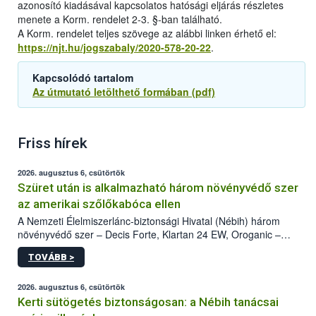
azonosító kiadásával kapcsolatos hatósági eljárás részletes
menete a Korm. rendelet 2-3. §-ban található.
A Korm. rendelet teljes szövege az alábbi linken érhető el:
https://njt.hu/jogszabaly/2020-578-20-22
.
Kapcsolódó tartalom
Az útmutató letölthető formában (pdf)
Friss hírek
2026. augusztus 6, csütörtök
Szüret után is alkalmazható három növényvédő szer
az amerikai szőlőkabóca ellen
A Nemzeti Élelmiszerlánc-biztonsági Hivatal (Nébih) három
növényvédő szer – Decis Forte, Klartan 24 EW, Oroganic –
engedélyokiratát módosította, így azok a szüretet követően,
TOVÁBB >
egészen a vesszőérettség (BBCH 91) stádiumáig
felhasználhatóak a szőlőben. A kiterjesztések célja, hogy a korai
érésű szőlőkben is legyen lehetőség a károsító elleni további
2026. augusztus 6, csütörtök
védekezésre. Az Oroganic készítmény kis kiszerelésben kiskerti
Kerti sütögetés biztonságosan: a Nébih tanácsai
felhasználók számára is elérhető és ökológiai termesztésben is