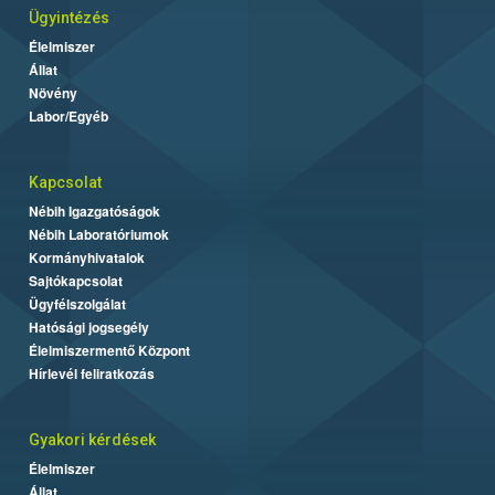
Ügyintézés
Élelmiszer
Állat
Növény
Labor/Egyéb
Kapcsolat
Nébih Igazgatóságok
Nébih Laboratóriumok
Kormányhivatalok
Sajtókapcsolat
Ügyfélszolgálat
Hatósági jogsegély
Élelmiszermentő Központ
Hírlevél feliratkozás
Gyakori kérdések
Élelmiszer
Állat