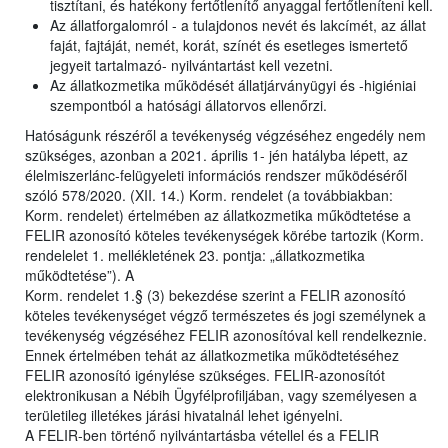
tisztítani, és hatékony fertőtlenítő anyaggal fertőtleníteni kell.
Az állatforgalomról - a tulajdonos nevét és lakcímét, az állat
faját, fajtáját, nemét, korát, színét és esetleges ismertető
jegyeit tartalmazó- nyilvántartást kell vezetni.
Az állatkozmetika működését állatjárványügyi és -higiéniai
szempontból a hatósági állatorvos ellenőrzi.
Hatóságunk részéről a tevékenység végzéséhez engedély nem
szükséges, azonban a 2021. április 1- jén hatályba lépett, az
élelmiszerlánc-felügyeleti információs rendszer működéséről
szóló 578/2020. (XII. 14.) Korm. rendelet (a továbbiakban:
Korm. rendelet) értelmében az állatkozmetika működtetése a
FELIR azonosító köteles tevékenységek körébe tartozik (Korm.
rendelelet 1. mellékletének 23. pontja: „állatkozmetika
működtetése”). A
Korm. rendelet 1.§ (3) bekezdése szerint a FELIR azonosító
köteles tevékenységet végző természetes és jogi személynek a
tevékenység végzéséhez FELIR azonosítóval kell rendelkeznie.
Ennek értelmében tehát az állatkozmetika működtetéséhez
FELIR azonosító igénylése szükséges. FELIR-azonosítót
elektronikusan a Nébih Ügyfélprofiljában, vagy személyesen a
területileg illetékes járási hivatalnál lehet igényelni.
A FELIR-ben történő nyilvántartásba vétellel és a FELIR