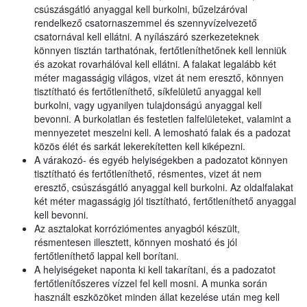
csúszásgátló anyaggal kell burkolni, bűzelzáróval
rendelkező csatornaszemmel és szennyvízelvezető
csatornával kell ellátni. A nyílászáró szerkezeteknek
könnyen tisztán tarthatónak, fertőtleníthetőnek kell lenniük
és azokat rovarhálóval kell ellátni. A falakat legalább két
méter magasságig világos, vizet át nem eresztő, könnyen
tisztítható és fertőtleníthető, síkfelületű anyaggal kell
burkolni, vagy ugyanilyen tulajdonságú anyaggal kell
bevonni. A burkolatlan és festetlen falfelületeket, valamint a
mennyezetet meszelni kell. A lemosható falak és a padozat
közös élét és sarkát lekerekítetten kell kiképezni.
A várakozó- és egyéb helyiségekben a padozatot könnyen
tisztítható és fertőtleníthető, résmentes, vizet át nem
eresztő, csúszásgátló anyaggal kell burkolni. Az oldalfalakat
két méter magasságig jól tisztítható, fertőtleníthető anyaggal
kell bevonni.
Az asztalokat korróziómentes anyagból készült,
résmentesen illesztett, könnyen mosható és jól
fertőtleníthető lappal kell borítani.
A helyiségeket naponta ki kell takarítani, és a padozatot
fertőtlenítőszeres vízzel fel kell mosni. A munka során
használt eszközöket minden állat kezelése után meg kell