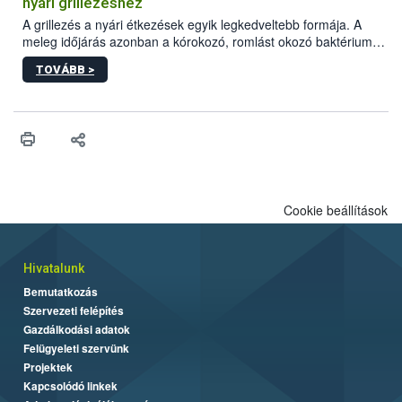
nyári grillezéshez
engedélyezett.
A grillezés a nyári étkezések egyik legkedveltebb formája. A
meleg időjárás azonban a kórokozó, romlást okozó baktériumok
gyorsabb szaporodásának is kedvez. A szabadtéri sütögetés
TOVÁBB >
ezért nem csupán a megfelelő sütési technikáról szól: legalább
ilyen fontos az alapanyagok biztonságos kezelése, az alapvető
higiéniai szabályok betartása, a megfelelő hőkezelés, valamint a
maradékok szakszerű tárolása. A Nemzeti Élelmiszerlánc-
biztonsági Hivatal (Nébih) Oktatási Programja összegyűjtötte a
biztonságos grillezés legfontosabb tudnivalóit.
Cookie beállítások
Hivatalunk
Bemutatkozás
Szervezeti felépítés
Gazdálkodási adatok
Felügyeleti szervünk
Projektek
Kapcsolódó linkek