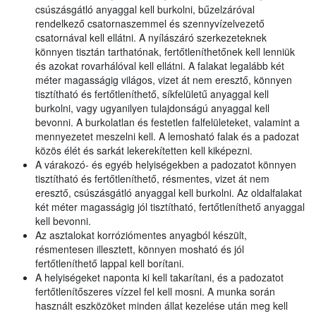
csúszásgátló anyaggal kell burkolni, bűzelzáróval
rendelkező csatornaszemmel és szennyvízelvezető
csatornával kell ellátni. A nyílászáró szerkezeteknek
könnyen tisztán tarthatónak, fertőtleníthetőnek kell lenniük
és azokat rovarhálóval kell ellátni. A falakat legalább két
méter magasságig világos, vizet át nem eresztő, könnyen
tisztítható és fertőtleníthető, síkfelületű anyaggal kell
burkolni, vagy ugyanilyen tulajdonságú anyaggal kell
bevonni. A burkolatlan és festetlen falfelületeket, valamint a
mennyezetet meszelni kell. A lemosható falak és a padozat
közös élét és sarkát lekerekítetten kell kiképezni.
A várakozó- és egyéb helyiségekben a padozatot könnyen
tisztítható és fertőtleníthető, résmentes, vizet át nem
eresztő, csúszásgátló anyaggal kell burkolni. Az oldalfalakat
két méter magasságig jól tisztítható, fertőtleníthető anyaggal
kell bevonni.
Az asztalokat korróziómentes anyagból készült,
résmentesen illesztett, könnyen mosható és jól
fertőtleníthető lappal kell borítani.
A helyiségeket naponta ki kell takarítani, és a padozatot
fertőtlenítőszeres vízzel fel kell mosni. A munka során
használt eszközöket minden állat kezelése után meg kell