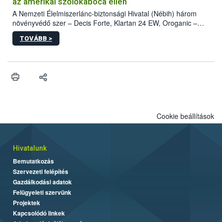
az amerikai szőlőkabóca ellen
A Nemzeti Élelmiszerlánc-biztonsági Hivatal (Nébih) három
növényvédő szer – Decis Forte, Klartan 24 EW, Oroganic –
engedélyokiratát módosította, így azok a szüretet követően,
TOVÁBB >
egészen a vesszőérettség (BBCH 91) stádiumáig
felhasználhatóak a szőlőben. A kiterjesztések célja, hogy a korai
érésű szőlőkben is legyen lehetőség a károsító elleni további
védekezésre. Az Oroganic készítmény kis kiszerelésben kiskerti
felhasználók számára is elérhető és ökológiai termesztésben is
engedélyezett.
Cookie beállítások
Hivatalunk
Bemutatkozás
Szervezeti felépítés
Gazdálkodási adatok
Felügyeleti szervünk
Projektek
Kapcsolódó linkek