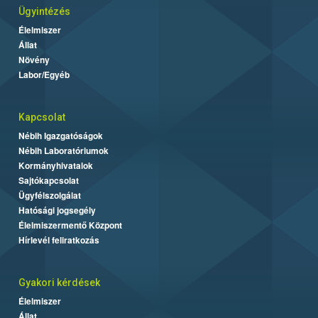
Ügyintézés
Élelmiszer
Állat
Növény
Labor/Egyéb
Kapcsolat
Nébih Igazgatóságok
Nébih Laboratóriumok
Kormányhivatalok
Sajtókapcsolat
Ügyfélszolgálat
Hatósági jogsegély
Élelmiszermentő Központ
Hírlevél feliratkozás
Gyakori kérdések
Élelmiszer
Állat