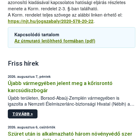
azonosító kiadásával kapcsolatos hatósági eljárás részletes
menete a Korm. rendelet 2-3. §-ban található.
A Korm. rendelet teljes szövege az alábbi linken érhető el:
https://njt.hu/jogszabaly/2020-578-20-22
.
Kapcsolódó tartalom
Az útmutató letölthető formában (pdf)
Friss hírek
2026. augusztus 7, péntek
Újabb vármegyében jelent meg a kőrisrontó
karcsúdíszbogár
Újabb területen, Borsod-Abaúj-Zemplén vármegyében is
igazolta a Nemzeti Élelmiszerlánc-biztonsági Hivatal (Nébih) a
kőrisrontó karcsúdíszbogár (Agrilus planipennis) jelenlétét. A
TOVÁBB >
kártevőt nem csak színcsapdában találták meg, de már fertőzött
fában is azonosították. A növényvédelmi szakemberek folytatják
az intenzív felderítést, emellett az intézkedéseket a szlovák
2026. augusztus 6, csütörtök
hatósággal is összehangolják a terjedés megállítása érdekében.
Szüret után is alkalmazható három növényvédő szer