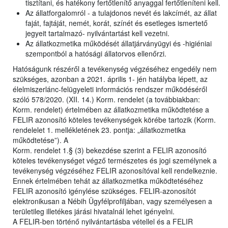
tisztítani, és hatékony fertőtlenítő anyaggal fertőtleníteni kell.
Az állatforgalomról - a tulajdonos nevét és lakcímét, az állat
faját, fajtáját, nemét, korát, színét és esetleges ismertető
jegyeit tartalmazó- nyilvántartást kell vezetni.
Az állatkozmetika működését állatjárványügyi és -higiéniai
szempontból a hatósági állatorvos ellenőrzi.
Hatóságunk részéről a tevékenység végzéséhez engedély nem
szükséges, azonban a 2021. április 1- jén hatályba lépett, az
élelmiszerlánc-felügyeleti információs rendszer működéséről
szóló 578/2020. (XII. 14.) Korm. rendelet (a továbbiakban:
Korm. rendelet) értelmében az állatkozmetika működtetése a
FELIR azonosító köteles tevékenységek körébe tartozik (Korm.
rendelelet 1. mellékletének 23. pontja: „állatkozmetika
működtetése”). A
Korm. rendelet 1.§ (3) bekezdése szerint a FELIR azonosító
köteles tevékenységet végző természetes és jogi személynek a
tevékenység végzéséhez FELIR azonosítóval kell rendelkeznie.
Ennek értelmében tehát az állatkozmetika működtetéséhez
FELIR azonosító igénylése szükséges. FELIR-azonosítót
elektronikusan a Nébih Ügyfélprofiljában, vagy személyesen a
területileg illetékes járási hivatalnál lehet igényelni.
A FELIR-ben történő nyilvántartásba vétellel és a FELIR