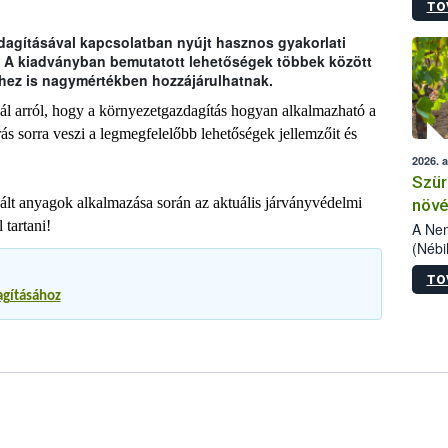
TO
kőris
jelen
dagításával kapcsolatban nyújt hasznos gyakorlati
talál
. A kiadványban bemutatott lehetőségek többek között
azono
hez is nagymértékben hozzájárulhatnak.
folyta
intéz
ál arról, hogy a környezetgazdagítás hogyan alkalmazható a
össze
rás sorra veszi a legmegfelelőbb lehetőségek jellemzőit és
érdek
2026. 
Szür
ált anyagok alkalmazása során az aktuális járványvédelmi
növé
 tartani!
szől
A Nem
(Nébi
Klart
TO
módos
agításához
egész
felha
célja
lehet
Az Or
felha
terme