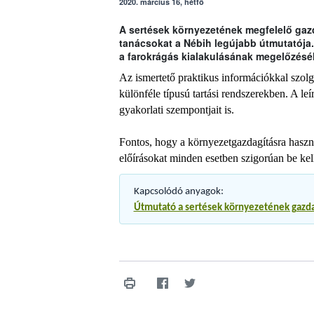
2020. március 16, hétfő
A sertések környezetének megfelelő gaz
tanácsokat a Nébih legújabb útmutatója
a farokrágás kialakulásának megelőzésé
Az ismertető praktikus információkkal szolg
különféle típusú tartási rendszerekben. A leí
gyakorlati szempontjait is.
Fontos, hogy a környezetgazdagításra haszn
előírásokat minden esetben szigorúan be kell
Kapcsolódó anyagok:
Útmutató a sertések környezetének gazd