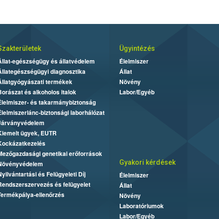
Szakterületek
Ügyintézés
Állat-egészségügy és állatvédelem
Élelmiszer
Állategészségügyi diagnosztika
Állat
Állatgyógyászati termékek
Növény
Borászat és alkoholos italok
Labor/Egyéb
Élelmiszer- és takarmánybiztonság
Élelmiszerlánc-biztonsági laborhálózat
Járványvédelem
Kiemelt ügyek, EUTR
Kockázatkezelés
Mezőgazdasági genetikai erőforrások
Gyakori kérdések
Növényvédelem
Nyilvántartási és Felügyeleti Díj
Élelmiszer
Rendszerszervezés és felügyelet
Állat
Termékpálya-ellenőrzés
Növény
Laboratóriumok
Labor/Egyéb