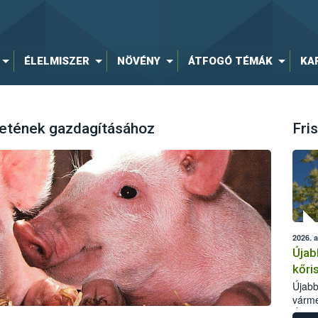
ÉLELMISZER
NÖVÉNY
ÁTFOGÓ TÉMÁK
KA
zetének gazdagításához
Fris
2026. 
Újab
kőri
Újabb
várme
Élelm