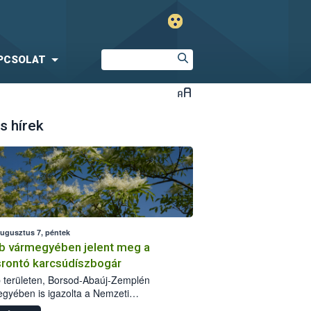
PCSOLAT
s hírek
augusztus 7, péntek
b vármegyében jelent meg a
srontó karcsúdíszbogár
 területen, Borsod-Abaúj-Zemplén
gyében is igazolta a Nemzeti
iszerlánc-biztonsági Hivatal (Nébih) a