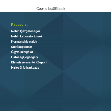
Cookie beállítások
Kapcsolat
Nébih Igazgatóságok
Nébih Laboratóriumok
Kormányhivatalok
Sajtókapcsolat
Ügyfélszolgálat
Hatósági jogsegély
Élelmiszermentő Központ
Hírlevél feliratkozás