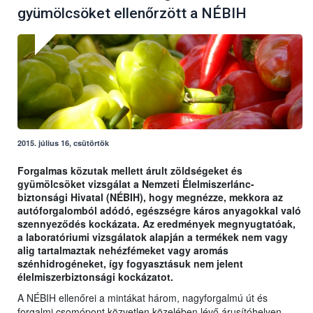
gyümölcsöket ellenőrzött a NÉBIH
2015. július 16, csütörtök
Forgalmas közutak mellett árult zöldségeket és
gyümölcsöket vizsgálat a Nemzeti Élelmiszerlánc-
biztonsági Hivatal (NÉBIH), hogy megnézze, mekkora az
autóforgalomból adódó, egészségre káros anyagokkal való
szennyeződés kockázata. Az eredmények megnyugtatóak,
a laboratóriumi vizsgálatok alapján a termékek nem vagy
alig tartalmaztak nehézfémeket vagy aromás
szénhidrogéneket, így fogyasztásuk nem jelent
élelmiszerbiztonsági kockázatot.
A NÉBIH ellenőrei a mintákat három, nagyforgalmú út és
forgalmi csomópont közvetlen közelében lévő árusítóhelyen