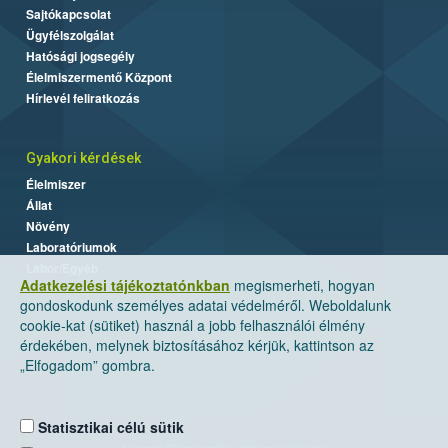
Sajtókapcsolat
Ügyfélszolgálat
Hatósági jogsegély
Élelmiszermentő Központ
Hírlevél feliratkozás
Gyakori kérdések
Élelmiszer
Állat
Növény
Laboratóriumok
Labor/Egyéb
Adatkezelési tájékoztatónkban
megismerheti, hogyan
gondoskodunk személyes adatai védelméről. Weboldalunk
cookie-kat (sütiket) használ a jobb felhasználói élmény
érdekében, melynek biztosításához kérjük, kattintson az
„Elfogadom” gombra.
Statisztikai célú sütik
Nemzeti Élelmiszerlánc-biztonsági Hivatal