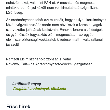
nehézfémeket, valamint PAH-ot. A mosatlan és megmosott
minták eredményei között nem volt kimutatható szignifikáns
különbség.
Az eredményének tehát azt mutatják, hogy az ilyen körülmények
között végzett árusítás során nem növekszik a káros anyagok
szervezetbe jutásának kockázata. Ennek ellenére a zöldségek
és gyümölcsök fogyasztás előtti megmosása – az egyéb
élelmiszerbiztonsági kockázatok kivédése miatt – változatlanul
javasolt!
Nemzeti Élelmiszerlánc-biztonsági Hivatal
Növény-, Talaj- és Agrárkörnyezet-védelmi Igazgatóság
Letölthető anyag
Vizsgálati eredmények táblázata
Friss hírek