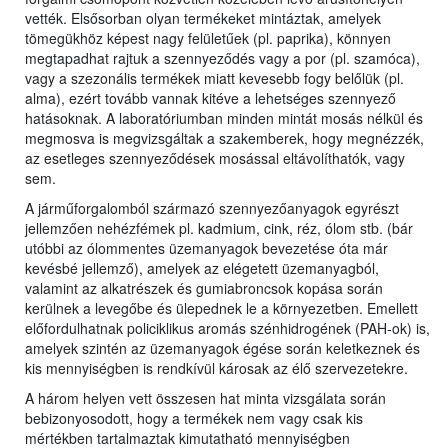
vették. Elsősorban olyan termékeket mintáztak, amelyek
tömegükhöz képest nagy felületűek (pl. paprika), könnyen
megtapadhat rajtuk a szennyeződés vagy a por (pl. szamóca),
vagy a szezonális termékek miatt kevesebb fogy belőlük (pl.
alma), ezért tovább vannak kitéve a lehetséges szennyező
hatásoknak. A laboratóriumban minden mintát mosás nélkül és
megmosva is megvizsgáltak a szakemberek, hogy megnézzék,
az esetleges szennyeződések mosással eltávolíthatók, vagy
sem.
A járműforgalomból származó szennyezőanyagok egyrészt
jellemzően nehézfémek pl. kadmium, cink, réz, ólom stb. (bár
utóbbi az ólommentes üzemanyagok bevezetése óta már
kevésbé jellemző), amelyek az elégetett üzemanyagból,
valamint az alkatrészek és gumiabroncsok kopása során
kerülnek a levegőbe és ülepednek le a környezetben. Emellett
előfordulhatnak policiklikus aromás szénhidrogének (PAH-ok) is,
amelyek szintén az üzemanyagok égése során keletkeznek és
kis mennyiségben is rendkívül károsak az élő szervezetekre.
A három helyen vett összesen hat minta vizsgálata során
bebizonyosodott, hogy a termékek nem vagy csak kis
mértékben tartalmaztak kimutatható mennyiségben