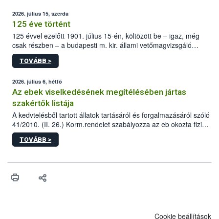
2026. július 15, szerda
125 éve történt
125 évvel ezelőtt 1901. július 15-én, költözött be – igaz, még
csak részben – a budapesti m. kir. állami vetőmagvizsgáló
állomás a Kis Rókus utca 15. szám alatti, Czigler Győző által
TOVÁBB >
tervezett új épületébe.
2026. július 6, hétfő
Az ebek viselkedésének megítélésében jártas
szakértők listája
A kedvtelésből tartott állatok tartásáról és forgalmazásáról szóló
41/2010. (II. 26.) Korm.rendelet szabályozza az eb okozta fizikai
sérülés, illetve ennek veszélye keletkezésekor felmerülő
TOVÁBB >
hatósági feladatokat, valamint a veszélyes eb tartását és annak
engedélyezését. Ezen eljárások során szükség esetén be kell
vonni az ebek viselkedésének megítélésében jártas szakértőt.
Cookie beállítások