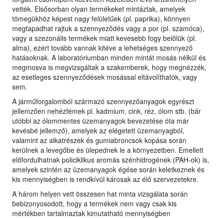
vették. Elsősorban olyan termékeket mintáztak, amelyek
tömegükhöz képest nagy felületűek (pl. paprika), könnyen
megtapadhat rajtuk a szennyeződés vagy a por (pl. szamóca),
vagy a szezonális termékek miatt kevesebb fogy belőlük (pl.
alma), ezért tovább vannak kitéve a lehetséges szennyező
hatásoknak. A laboratóriumban minden mintát mosás nélkül és
megmosva is megvizsgáltak a szakemberek, hogy megnézzék,
az esetleges szennyeződések mosással eltávolíthatók, vagy
sem.
A járműforgalomból származó szennyezőanyagok egyrészt
jellemzően nehézfémek pl. kadmium, cink, réz, ólom stb. (bár
utóbbi az ólommentes üzemanyagok bevezetése óta már
kevésbé jellemző), amelyek az elégetett üzemanyagból,
valamint az alkatrészek és gumiabroncsok kopása során
kerülnek a levegőbe és ülepednek le a környezetben. Emellett
előfordulhatnak policiklikus aromás szénhidrogének (PAH-ok) is,
amelyek szintén az üzemanyagok égése során keletkeznek és
kis mennyiségben is rendkívül károsak az élő szervezetekre.
A három helyen vett összesen hat minta vizsgálata során
bebizonyosodott, hogy a termékek nem vagy csak kis
mértékben tartalmaztak kimutatható mennyiségben