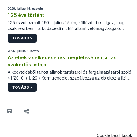
2026. július 15, szerda
125 éve történt
125 évvel ezelőtt 1901. július 15-én, költözött be – igaz, még
csak részben – a budapesti m. kir. állami vetőmagvizsgáló
állomás a Kis Rókus utca 15. szám alatti, Czigler Győző által
TOVÁBB >
tervezett új épületébe.
2026. július 6, hétfő
Az ebek viselkedésének megítélésében jártas
szakértők listája
A kedvtelésből tartott állatok tartásáról és forgalmazásáról szóló
41/2010. (II. 26.) Korm.rendelet szabályozza az eb okozta fizikai
sérülés, illetve ennek veszélye keletkezésekor felmerülő
TOVÁBB >
hatósági feladatokat, valamint a veszélyes eb tartását és annak
engedélyezését. Ezen eljárások során szükség esetén be kell
vonni az ebek viselkedésének megítélésében jártas szakértőt.
Cookie beállítások