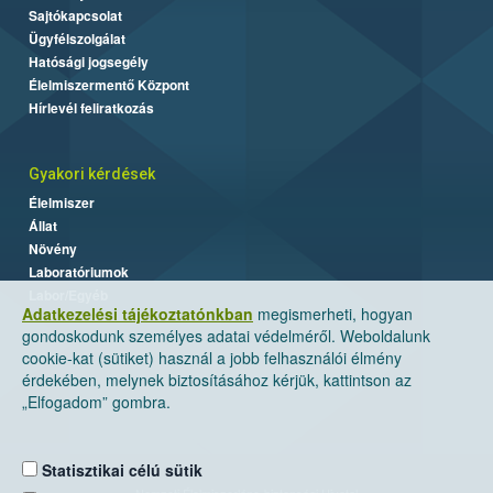
Sajtókapcsolat
Ügyfélszolgálat
Hatósági jogsegély
Élelmiszermentő Központ
Hírlevél feliratkozás
Gyakori kérdések
Élelmiszer
Állat
Növény
Laboratóriumok
Labor/Egyéb
Adatkezelési tájékoztatónkban
megismerheti, hogyan
gondoskodunk személyes adatai védelméről. Weboldalunk
cookie-kat (sütiket) használ a jobb felhasználói élmény
érdekében, melynek biztosításához kérjük, kattintson az
„Elfogadom” gombra.
Statisztikai célú sütik
Nemzeti Élelmiszerlánc-biztonsági Hivatal