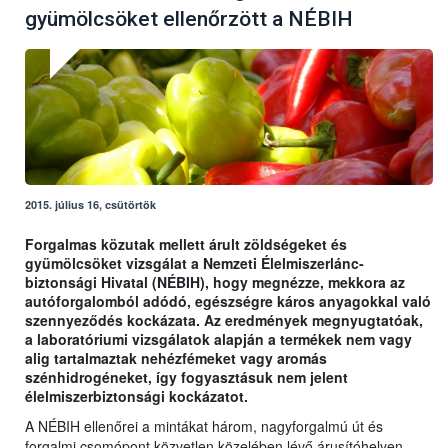
gyümölcsöket ellenőrzött a NÉBIH
2015. július 16, csütörtök
Forgalmas közutak mellett árult zöldségeket és
gyümölcsöket vizsgálat a Nemzeti Élelmiszerlánc-
biztonsági Hivatal (NÉBIH), hogy megnézze, mekkora az
autóforgalomból adódó, egészségre káros anyagokkal való
szennyeződés kockázata. Az eredmények megnyugtatóak,
a laboratóriumi vizsgálatok alapján a termékek nem vagy
alig tartalmaztak nehézfémeket vagy aromás
szénhidrogéneket, így fogyasztásuk nem jelent
élelmiszerbiztonsági kockázatot.
A NÉBIH ellenőrei a mintákat három, nagyforgalmú út és
forgalmi csomópont közvetlen közelében lévő árusítóhelyen