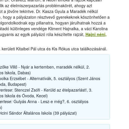
lik az élelmiszerpazarlás problémakörét, ahogy azt
t a jövőre tekintve. Dr. Kasza Gyula a Maradék nélkül
e, hogy a pályázaton résztvevő gyerekeknek köszönhetően a
 elgondolkodnak egy pillanatra, hogyan járulhatnak hozzá a
tadó különleges vendége Kliment Hajnalka, a váci Karolina
ugyanis az egyik pályázó róla készítette rajzát,
Hajni néni,
. kerületi Kitaibel Pál utca és Kis Rókus utca találkozásánál.
ke Villő - Nyár a kertemben, maradék nélkül, 2.
os Iskola, Dabas)
olka Erzsébet - Alternatívák, 5. osztályos (Szent János
voda, Budapest)
yertese
: Stenczel Zsófi - Kerüld az ételpazarlást!, 3.
nos Iskola és Óvoda, Kecel)
ertese:
Gulyás Anna - Lesz-e még?, 6. osztályos
a)
icini Sándor Általános Iskola (39 pályázat)