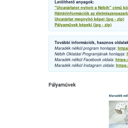
Letölthető anyagok:
"Utcatárlatot nyitott a Nébih" című k
Háttérinformációk az élelmiszerpazarlá
Utcatárlat megnyitó képei (jpg - zip)
Pályaművek képeki (jpg - zip)
További információk, hasznos oldala
Maradék nélkül program honlapja
:
https
Nébih Oktatási Programjának honlapja:
Maradék nélkül Facebook oldala
:
https
Maradék nélkül Instagram oldala
:
https
Pályaművek