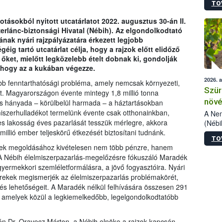
TO
kőris
jelen
otásokból nyitott utcatárlatot 2022. augusztus 30-án II.
talál
erlánc-biztonsági Hivatal (Nébih). Az elgondolkodtató
azono
ának nyári rajzpályázatára érkezett legjobb
folyta
éig tartó utcatárlat célja, hogy a rajzok előtt elidőző
intéz
a őket, mielőtt legközelebb ételt dobnak ki, gondolják
össze
 hogy az a kukában végezze.
érdek
2026. 
ebb fenntarthatósági probléma, amely nemcsak környezeti,
Szür
et. Magyarországon évente mintegy 1,8 millió tonna
növé
tős hányada – körülbelül harmada – a háztartásokban
miszerhulladékot termelünk évente csak otthonainkban,
szől
A Nem
jes lakosság éves pazarlását tesszük mérlegre, akkora
(Nébi
Klart
illió ember teljeskörű étkezését biztosítani tudnánk.
TO
módos
nek megoldásához kivételesen nem több pénzre, hanem
egész
A Nébih élelmiszerpazarlás-megelőzésre fókuszáló Maradék
felha
 gyermekkori szemléletformálásra, a jövő fogyasztóira. Nyári
célja
yerekek megismerjék az élelmiszerpazarlás problémakörét,
lehet
és lehetőségeit. A Maradék nélkül felhívására összesen 291
Az Or
, amelyek közül a legkiemelkedőbb, legelgondolkodtatóbb
felha
terme
adón Dr. Oravecz Márton, a Nébih elnöke a rajzok kapcsán