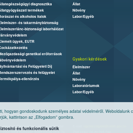
Állategészségügyi diagnosztika
Állat
Állatgyógyászati termékek
Növény
Borászat és alkoholos italok
Labor/Egyéb
Élelmiszer- és takarmánybiztonság
Élelmiszerlánc-biztonsági laborhálózat
Járványvédelem
Kiemelt ügyek, EUTR
Kockázatkezelés
Mezőgazdasági genetikai erőforrások
Gyakori kérdések
Növényvédelem
Nyilvántartási és Felügyeleti Díj
Élelmiszer
Rendszerszervezés és felügyelet
Állat
Termékpálya-ellenőrzés
Növény
Laboratóriumok
Labor/Egyéb
, hogyan gondoskodunk személyes adatai védelméről. Weboldalunk cook
jük, kattintson az „Elfogadom” gombra.
Nemzeti Élelmiszerlánc-biztonsági Hivatal
E-mail:
ugyfelszolgalat@nebih.gov.hu
tosító és funkcionális sütik
Cím: 1024 Budapest, Keleti Károly utca. 24.
Zöld szám: 06-80/263-244