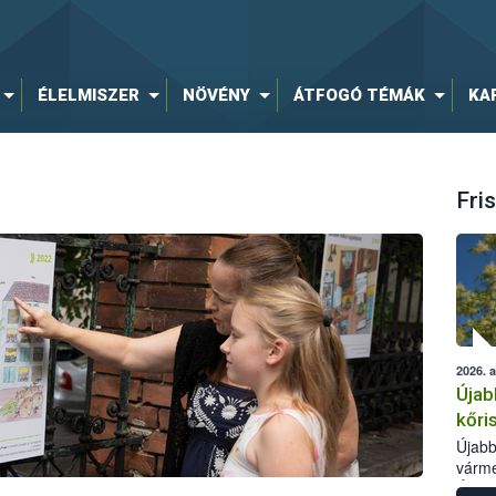
ÉLELMISZER
NÖVÉNY
ÁTFOGÓ TÉMÁK
KA
Fris
2026. 
Újab
kőri
Újabb
várme
Élelm