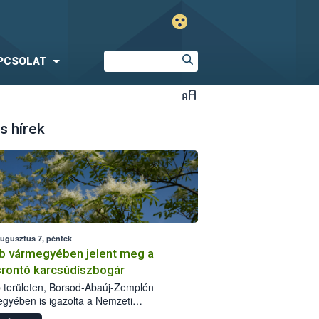
PCSOLAT
s hírek
augusztus 7, péntek
b vármegyében jelent meg a
srontó karcsúdíszbogár
 területen, Borsod-Abaúj-Zemplén
gyében is igazolta a Nemzeti
iszerlánc-biztonsági Hivatal (Nébih) a