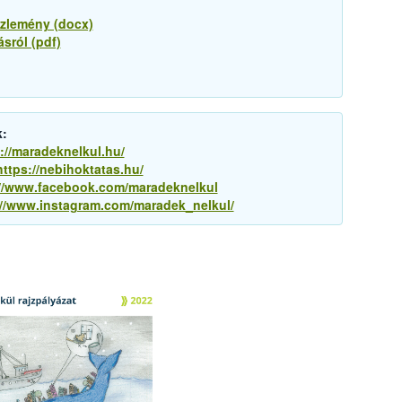
özlemény (docx)
sról (pdf)
k:
://maradeknelkul.hu/
https://nebihoktatas.hu/
://www.facebook.com/maradeknelkul
://www.instagram.com/maradek_nelkul/