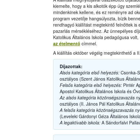
kiemelte, hogy a kis alkotók épp úgy szemlé
mindenkinek kellene, és ez reményre ad oko
program vezetője hangsúlyozta, bízik benn
rendhagyó kiállítást megtekintő felnőttek is
pazarlás mérsékléséhez. Az ünnepélyes díjá
Katolikus Általános Iskola pedagógusa volt, 
az ételmentő
címmel.
A kiállítás október végéig megtekinthető a II
Díjazottak:
Alsós kategória első helyezés:
Csonka-Sző
osztályos (Szent János Katolikus Általán
Felsős kategória első helyezés:
Pintér Ap
Apostol Katolikus Általános Iskola és Ó
Az alsós kategória közönségszavazás n
osztályos (II. János Pál Katolikus Általá
A felsős kategória közönségszavazás ny
(Leveleki Gárdonyi Géza Általános Iskol
A legaktívabb iskola:
A Sándorfalvi Pallav