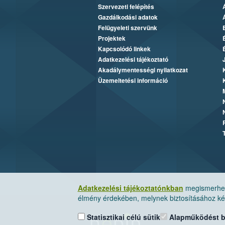
Szervezeti felépítés
Gazdálkodási adatok
Felügyeleti szervünk
Projektek
Kapcsolódó linkek
Adatkezelési tájékoztató
Akadálymentességi nyilatkozat
Üzemeltetési információ
Adatkezelési tájékoztatónkban
megismerheti
élmény érdekében, melynek biztosításához kér
Statisztikai célú sütik
Alapműködést biz