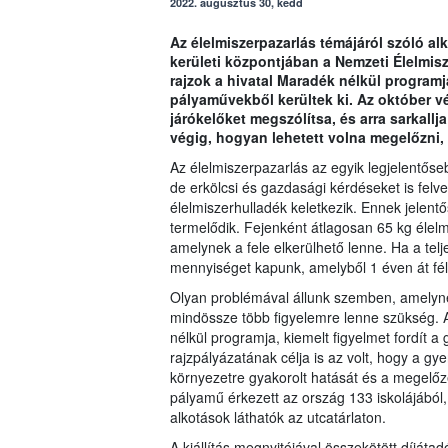
2022. augusztus 30, kedd
Az élelmiszerpazarlás témájáról szóló alk
kerületi központjában a Nemzeti Élelmisz
rajzok a hivatal Maradék nélkül programj
pályaművekből kerültek ki. Az október vég
járókelőket megszólítsa, és arra sarkallj
végig, hogyan lehetett volna megelőzni,
Az élelmiszerpazarlás az egyik legjelentős
de erkölcsi és gazdasági kérdéseket is felv
élelmiszerhulladék keletkezik. Ennek jelen
termelődik. Fejenként átlagosan 65 kg élel
amelynek a fele elkerülhető lenne. Ha a tel
mennyiséget kapunk, amelyből 1 éven át félm
Olyan problémával állunk szemben, amely
mindössze több figyelemre lenne szükség. 
nélkül programja, kiemelt figyelmet fordít a
rajzpályázatának célja is az volt, hogy a g
környezetre gyakorolt hatását és a megelőz
pályamű érkezett az ország 133 iskolájából
alkotások láthatók az utcatárlaton.
A kiállítás megnyitójával összekötött díját