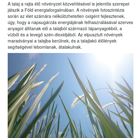
A talaj a rajta élő növényzet közvetítésével is jelentős szerepet
játszik a Föld energiaforgalmában. A növények fotoszintézis
során az élet számára nélkülözhetetlen oxigént fejlesztenek,
úgy, hogy a napsugárzás energiájának felhasználásával szerves
anyagot állítanak elő a talajból származó tápanyagokból, a
vízből és a levegő szén-dioxidjából. Az elpusztult növények
maradványai a talajba kerülnek, és a talajlakó élőlények
segítségével lebomlanak, átalakulnak.