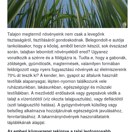
Talajon megtermő növényeink nem csak a levegőnk
tisztaságáról, tisztításáról gondoskodnak. Belegondolt-e autója
tankolásakor, hogy a kőolaj, amiből benzin készül, sok évszázad
során, talajban lebomlott növényekből ered? Ugyanez
vonatkozik a szénre és a földgázra is. Tudta-e, hogy a gabonák,
zöldségek, gyümölcsök, magtermések, valamilyen formában
feldolgozott vagy nyers fogyasztású növények az élelmiszereink
70%-át teszik ki? A kender, len, gyapot az általunk használt
textíliák alapanyagai, lépten-nyomon találkozunk vele
ruházatunkban, lakásunkban, egészségügyi és műszaki
textíliákban. A mezővédő erdősávok vagy gyepsávok védik a
talajt a vízeróziótól (víz okozta talajpusztulás), vagy deflációtól
(szél talajpusztító hatása). A gyógynövények külsőleg vagy
belsőleg alkalmazva hozzájárulnak egészségünk javulásához,
fenntartásához. A takarmánynövények haszonállataink
táplálékának alapjai.
Az emberi környezetet tekintve a talaj legfontosabb