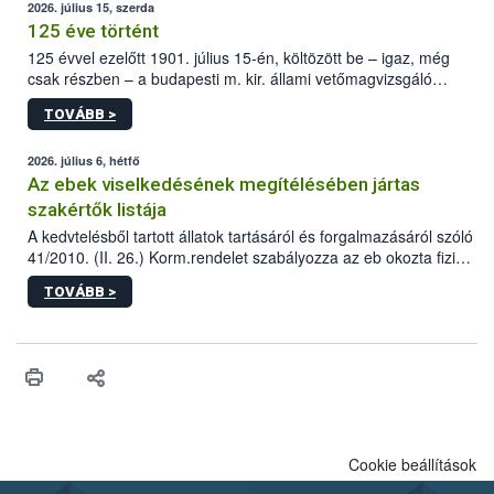
2026. július 15, szerda
125 éve történt
125 évvel ezelőtt 1901. július 15-én, költözött be – igaz, még
csak részben – a budapesti m. kir. állami vetőmagvizsgáló
állomás a Kis Rókus utca 15. szám alatti, Czigler Győző által
TOVÁBB >
tervezett új épületébe.
2026. július 6, hétfő
Az ebek viselkedésének megítélésében jártas
szakértők listája
A kedvtelésből tartott állatok tartásáról és forgalmazásáról szóló
41/2010. (II. 26.) Korm.rendelet szabályozza az eb okozta fizikai
sérülés, illetve ennek veszélye keletkezésekor felmerülő
TOVÁBB >
hatósági feladatokat, valamint a veszélyes eb tartását és annak
engedélyezését. Ezen eljárások során szükség esetén be kell
vonni az ebek viselkedésének megítélésében jártas szakértőt.
Cookie beállítások