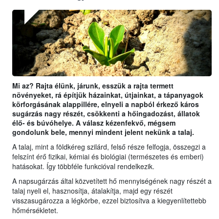
Mi az? Rajta élünk, járunk, esszük a rajta termett
növényeket, rá építjük házainkat, útjainkat, a tápanyagok
körforgásának alappillére, elnyeli a napból érkező káros
sugárzás nagy részét, csökkenti a hőingadozást, állatok
élő- és búvóhelye. A válasz kézenfekvő, mégsem
gondolunk bele, mennyi mindent jelent nekünk a talaj.
A talaj, mint a földkéreg szilárd, felső része felfogja, összegzi a
felszínt érő fizikai, kémiai és biológiai (természetes és emberi)
hatásokat. Így többféle funkcióval rendelkezik.
A napsugárzás által közvetített hő mennyiségének nagy részét a
talaj nyeli el, hasznosítja, átalakítja, majd egy részét
visszasugározza a légkörbe, ezzel biztosítva a kiegyenlítettebb
hőmérsékletet.