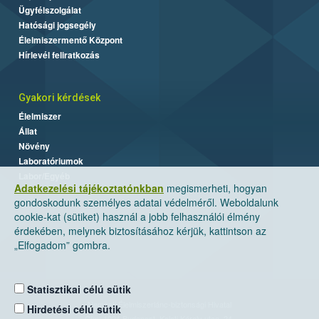
Ügyfélszolgálat
Hatósági jogsegély
Élelmiszermentő Központ
Hírlevél feliratkozás
Gyakori kérdések
Élelmiszer
Állat
Növény
Laboratóriumok
Labor/Egyéb
Adatkezelési tájékoztatónkban
megismerheti, hogyan
gondoskodunk személyes adatai védelméről. Weboldalunk
cookie-kat (sütiket) használ a jobb felhasználói élmény
érdekében, melynek biztosításához kérjük, kattintson az
„Elfogadom” gombra.
Statisztikai célú sütik
Nemzeti Élelmiszerlánc-biztonsági Hivatal
Hirdetési célú sütik
Cím: 1024 Budapest, Keleti Károly utca. 24.