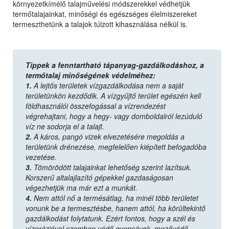
környezetkímélő talajművelési módszerekkel védhetjük
termőtalajainkat, minőségi és egészséges élelmiszereket
termeszthetünk a talajok túlzott kihasználása nélkül is.
Tippek a fenntartható tápanyag-gazdálkodáshoz, a
termőtalaj minőségének védelméhez:
1.
A lejtős területek vízgazdálkodása nem a saját
területünkön kezdődik. A vízgyűjtő terület egészén kell
földhasználói összefogással a vízrendezést
végrehajtani, hogy a hegy- vagy domboldalról lezúduló
víz ne sodorja el a talajt.
2.
A káros, pangó vizek elvezetésére megoldás a
területünk drénezése, megfelelően kiépített befogadóba
vezetése.
3.
Tömörödött talajainkat lehetőség szerint lazítsuk.
Korszerű altalajlazító gépekkel gazdaságosan
végezhetjük ma már ezt a munkát.
4.
Nem attól nő a termésátlag, ha minél több területet
vonunk be a termesztésbe, hanem attól, ha körültekintő
gazdálkodást folytatunk. Ezért fontos, hogy a szél és
vízerózióval szemben védő gyepsávok, mezővédő