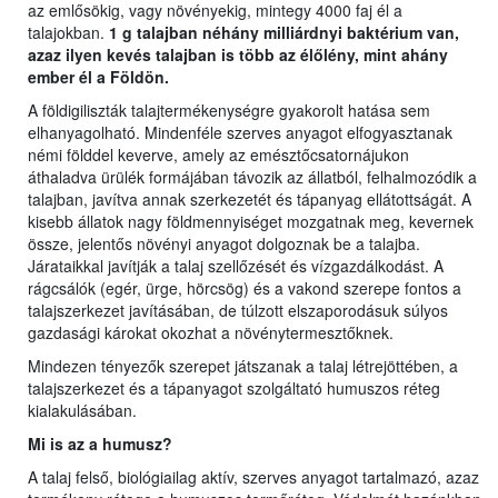
az emlősökig, vagy növényekig, mintegy 4000 faj él a
talajokban.
1 g talajban néhány milliárdnyi baktérium van,
azaz ilyen kevés talajban is több az élőlény, mint ahány
ember él a Földön.
A földigiliszták talajtermékenységre gyakorolt hatása sem
elhanyagolható. Mindenféle szerves anyagot elfogyasztanak
némi földdel keverve, amely az emésztőcsatornájukon
áthaladva ürülék formájában távozik az állatból, felhalmozódik a
talajban, javítva annak szerkezetét és tápanyag ellátottságát. A
kisebb állatok nagy földmennyiséget mozgatnak meg, kevernek
össze, jelentős növényi anyagot dolgoznak be a talajba.
Járataikkal javítják a talaj szellőzését és vízgazdálkodást. A
rágcsálók (egér, ürge, hörcsög) és a vakond szerepe fontos a
talajszerkezet javításában, de túlzott elszaporodásuk súlyos
gazdasági károkat okozhat a növénytermesztőknek.
Mindezen tényezők szerepet játszanak a talaj létrejöttében, a
talajszerkezet és a tápanyagot szolgáltató humuszos réteg
kialakulásában.
Mi is az a humusz?
A talaj felső, biológiailag aktív, szerves anyagot tartalmazó, azaz