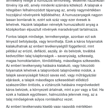
termékeny rétege a humuszos termőréteg. Védelmét hazánkban
törvény írja elő, amely mindenki számára kötelező. A talajnak e
rétegében felhalmozódott tápanyag az, amely nagymértékben
hozzájárul növényeink fejlődéséhez. A humuszanyagok nagyon
lassan bomlanak le, ezért sok száz vagy ezer évesek is
lehetnek. Hazánk talajaiban némelyik humuszalkotó anyag a
középkorban elpusztult növények maradványait tartalmazza.
Fontos talajok minősége, termékenysége, azonban ezt sok
tényező befolyásolja, vagy leronthatja. Ezek a káros folyamatok
kialakulhatnak az emberi tevékenységtől függetlenül, mint
például az erózió, defláció, aszály, ár- és belvizek, továbbá
kedvezőtlen talaj tulajdonságok – savanyúság, szikesség,
magas homoktartalom, tömődöttség, másodlagos szikesedés.
Az emberi tevékenység hatására kialakuló, vagy fokozódó
folyamatok lehetnek a talajromboló talajművelési módok, a
talajok savanyúságát fokozó savas eső, vagy műtrágyázási
eljárások, a talajok másodlagos szikesedését előidéző
szakszerűtlen öntözés, a víztározók hatására megnövekedett
káros belvizek, a környezeti ártalmak, mint a por vagy a füst. Ha
ezek a hatások együttesen, halmozódva jelennek meg, az a
talaj minőségének súlyos romlásához vezet.
Az emberi tevékenység kisebb vagy nagyobb mértékben