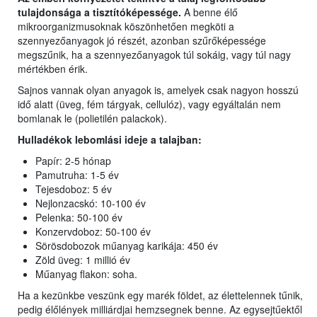
tulajdonsága a tisztítóképessége.
A benne élő
mikroorganizmusoknak köszönhetően megköti a
szennyezőanyagok jó részét, azonban szűrőképessége
megszűnik, ha a szennyezőanyagok túl sokáig, vagy túl nagy
mértékben érik.
Sajnos vannak olyan anyagok is, amelyek csak nagyon hosszú
idő alatt (üveg, fém tárgyak, cellulóz), vagy egyáltalán nem
bomlanak le (polietilén palackok).
Hulladékok lebomlási ideje a talajban:
Papír: 2-5 hónap
Pamutruha: 1-5 év
Tejesdoboz: 5 év
Nejlonzacskó: 10-100 év
Pelenka: 50-100 év
Konzervdoboz: 50-100 év
Sörösdobozok műanyag karikája: 450 év
Zöld üveg: 1 millió év
Műanyag flakon: soha.
Ha a kezünkbe veszünk egy marék földet, az élettelennek tűnik,
pedig élőlények milliárdjai hemzsegnek benne. Az egysejtűektől