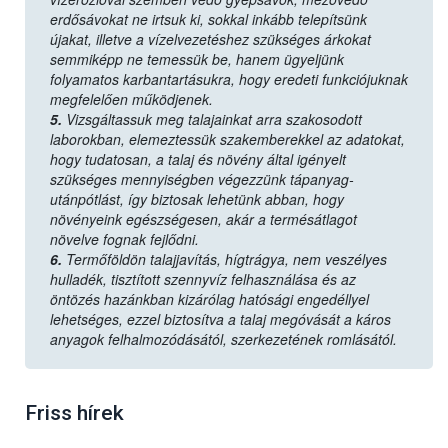
erdősávokat ne irtsuk ki, sokkal inkább telepítsünk
újakat, illetve a vízelvezetéshez szükséges árkokat
semmiképp ne temessük be, hanem ügyeljünk
folyamatos karbantartásukra, hogy eredeti funkciójuknak
megfelelően működjenek.
5.
Vizsgáltassuk meg talajainkat arra szakosodott
laborokban, elemeztessük szakemberekkel az adatokat,
hogy tudatosan, a talaj és növény által igényelt
szükséges mennyiségben végezzünk tápanyag-
utánpótlást, így biztosak lehetünk abban, hogy
növényeink egészségesen, akár a termésátlagot
növelve fognak fejlődni.
6.
Termőföldön talajjavítás, hígtrágya, nem veszélyes
hulladék, tisztított szennyvíz felhasználása és az
öntözés hazánkban kizárólag hatósági engedéllyel
lehetséges, ezzel biztosítva a talaj megóvását a káros
anyagok felhalmozódásától, szerkezetének romlásától.
Friss hírek