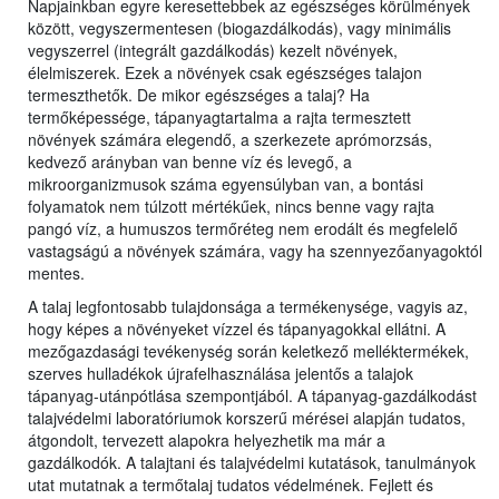
Napjainkban egyre keresettebbek az egészséges körülmények
között, vegyszermentesen (biogazdálkodás), vagy minimális
vegyszerrel (integrált gazdálkodás) kezelt növények,
élelmiszerek. Ezek a növények csak egészséges talajon
termeszthetők. De mikor egészséges a talaj? Ha
termőképessége, tápanyagtartalma a rajta termesztett
növények számára elegendő, a szerkezete aprómorzsás,
kedvező arányban van benne víz és levegő, a
mikroorganizmusok száma egyensúlyban van, a bontási
folyamatok nem túlzott mértékűek, nincs benne vagy rajta
pangó víz, a humuszos termőréteg nem erodált és megfelelő
vastagságú a növények számára, vagy ha szennyezőanyagoktól
mentes.
A talaj legfontosabb tulajdonsága a termékenysége, vagyis az,
hogy képes a növényeket vízzel és tápanyagokkal ellátni. A
mezőgazdasági tevékenység során keletkező melléktermékek,
szerves hulladékok újrafelhasználása jelentős a talajok
tápanyag-utánpótlása szempontjából. A tápanyag-gazdálkodást
talajvédelmi laboratóriumok korszerű mérései alapján tudatos,
átgondolt, tervezett alapokra helyezhetik ma már a
gazdálkodók. A talajtani és talajvédelmi kutatások, tanulmányok
utat mutatnak a termőtalaj tudatos védelmének. Fejlett és