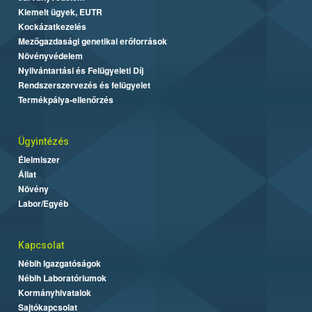
Kiemelt ügyek, EUTR
Kockázatkezelés
Mezőgazdasági genetikai erőforrások
Növényvédelem
Nyilvántartási és Felügyeleti Díj
Rendszerszervezés és felügyelet
Termékpálya-ellenőrzés
Ügyintézés
Élelmiszer
Állat
Növény
Labor/Egyéb
Kapcsolat
Nébih Igazgatóságok
Nébih Laboratóriumok
Kormányhivatalok
Sajtókapcsolat