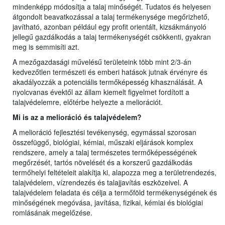
mindenképp módosítja a talaj minőségét. Tudatos és helyesen
átgondolt beavatkozással a talaj termékenysége megőrizhető,
javítható, azonban például egy profit orientált, kizsákmányoló
jellegű gazdálkodás a talaj termékenységét csökkenti, gyakran
meg is semmisíti azt.
A mezőgazdasági művelésű területeink több mint 2/3-án
kedvezőtlen természeti és emberi hatások jutnak érvényre és
akadályozzák a potenciális termőképesség kihasználását.
A
nyolcvanas évektől az állam kiemelt figyelmet fordított a
talajvédelemre, előtérbe helyezte a meliorációt.
Mi is az a melioráció és talajvédelem?
A melioráció fejlesztési tevékenység, egymással szorosan
összefüggő, biológiai, kémiai, műszaki eljárások komplex
rendszere, amely a talaj természetes termőképességének
megőrzését, tartós növelését és a korszerű gazdálkodás
termőhelyi feltételeit alakítja ki, alapozza meg a területrendezés,
talajvédelem, vízrendezés és talajjavítás eszközeivel. A
talajvédelem feladata és célja a termőföld termékenységének és
minőségének megóvása, javítása, fizikai, kémiai és biológiai
romlásának megelőzése.