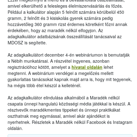
amivel elkerülhető a felesleges élelmiszervásárlás és főzés.
Például a kalkulátor alapján 5 felnőtt számára körülbelül 450
gramm, 2 felnőtt és 3 kisiskolás gyerek számára pedig
hozzávetőleg 360 gramm rizst érdemes köretként főzni annak
érdekében, hogy az maradék nélkül elfogyjon. Az
adagkalkulátor adatbázisának összeállítását tanácsaival az
MDOSZ is segítette.
Az adagkalkulátort december 4-én webináriumon is bemutatják
a Nébih munkatársai. A részvétel ingyenes, azonban
regisztrációhoz kötött, amelyet a
hivatal oldalán
lehet
megtenni. A webinárium vendégei a megelőzés mellett
gyakorlatias tanácsokat kapnak majd arra is, hogy mit tegyenek,
ha mégis több étel készül a kelleténél.
Az adagkalkulátor elindulása alkalmából a Maradék nélkül
csapata ünnepi hangulatú közösségi média játékkal is készül. A
résztvevők maradékmentes tippeket és ünnepi praktikákat
oszthatnak meg egymással, amivel akár ajándékot is
nyerhetnek. Részletek a Maradék nélkül Facebook és Instagram
oldalán.