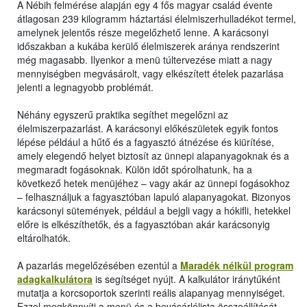
A Nébih felmérése alapján egy 4 fős magyar család évente
átlagosan 239 kilogramm háztartási élelmiszerhulladékot termel,
amelynek jelentős része megelőzhető lenne. A karácsonyi
időszakban a kukába kerülő élelmiszerek aránya rendszerint
még magasabb. Ilyenkor a menü túltervezése miatt a nagy
mennyiségben megvásárolt, vagy elkészített ételek pazarlása
jelenti a legnagyobb problémát.
Néhány egyszerű praktika segíthet megelőzni az
élelmiszerpazarlást. A karácsonyi előkészületek egyik fontos
lépése például a hűtő és a fagyasztó átnézése és kiürítése,
amely elegendő helyet biztosít az ünnepi alapanyagoknak és a
megmaradt fogásoknak. Külön időt spórolhatunk, ha a
következő hetek menüjéhez – vagy akár az ünnepi fogásokhoz
– felhasználjuk a fagyasztóban lapuló alapanyagokat. Bizonyos
karácsonyi sütemények, például a bejgli vagy a hókifli, hetekkel
előre is elkészíthetők, és a fagyasztóban akár karácsonyig
eltárolhatók.
A pazarlás megelőzésében ezentúl a
Maradék nélkül program
adagkalkulátora
is segítséget nyújt. A kalkulátor iránytűként
mutatja a korcsoportok szerinti reális alapanyag mennyiséget.
Ezzel megkönnyíti a menü és a bevásárlólista összeállítását,