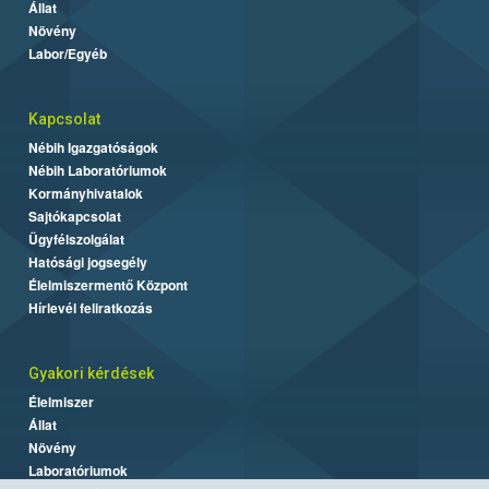
Állat
Növény
Labor/Egyéb
Kapcsolat
Nébih Igazgatóságok
Nébih Laboratóriumok
Kormányhivatalok
Sajtókapcsolat
Ügyfélszolgálat
Hatósági jogsegély
Élelmiszermentő Központ
Hírlevél feliratkozás
Gyakori kérdések
Élelmiszer
Állat
Növény
Laboratóriumok