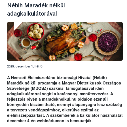
Nébih Maradék nélkül
adagkalkulátorával
2025. december 1, hétfő
A Nemzeti Élelmiszerlánc-biztonsági Hivatal (Nébih)
Maradék nélkül programja a Magyar Dietetikusok Országos
Szövetsége (MDOSZ) szakmai támogatásával idén
adagkalkulátorral segíti a karácsonyi menütervezést. A
fejlesztés révén a maradeknelkul.hu oldalon ezentúl
könnyedén kiszámítható, mennyi alapanyagra lesz szükség
a tervezett vendégszámhoz, elkerülve ezáltal az
élelmiszerpazarlást. A szakemberek a kalkulátor használatát
december 4-én webináriumon is bemutatják.