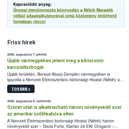
Kapcsolódó anyag:
Ünnepi menütervezés könnyedén a Nébih Maradék
nélkül adagkalkulátorával című közlemény letölthető
formában (docx)
Friss hírek
2026. augusztus 7, péntek
Újabb vármegyében jelent meg a kőrisrontó
karcsúdíszbogár
Újabb területen, Borsod-Abaúj-Zemplén vármegyében is
igazolta a Nemzeti Élelmiszerlánc-biztonsági Hivatal (Nébih) a
kőrisrontó karcsúdíszbogár (Agrilus planipennis) jelenlétét. A
TOVÁBB >
kártevőt nem csak színcsapdában találták meg, de már fertőzött
fában is azonosították. A növényvédelmi szakemberek folytatják
az intenzív felderítést, emellett az intézkedéseket a szlovák
2026. augusztus 6, csütörtök
hatósággal is összehangolják a terjedés megállítása érdekében.
Szüret után is alkalmazható három növényvédő szer
az amerikai szőlőkabóca ellen
A Nemzeti Élelmiszerlánc-biztonsági Hivatal (Nébih) három
növényvédő szer – Decis Forte, Klartan 24 EW, Oroganic –