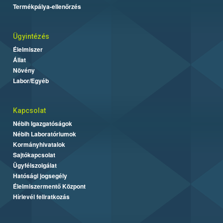
Termékpálya-ellenőrzés
Ügyintézés
Élelmiszer
Állat
Növény
Labor/Egyéb
Kapcsolat
Nébih Igazgatóságok
Nébih Laboratóriumok
Kormányhivatalok
Sajtókapcsolat
Ügyfélszolgálat
Hatósági jogsegély
Élelmiszermentő Központ
Hírlevél feliratkozás