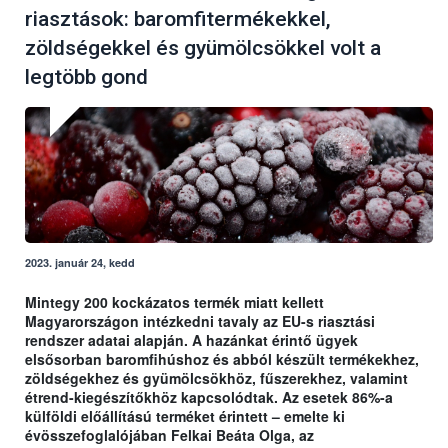
riasztások: baromfitermékekkel,
zöldségekkel és gyümölcsökkel volt a
legtöbb gond
2023. január 24, kedd
Mintegy 200 kockázatos termék miatt kellett
Magyarországon intézkedni tavaly az EU-s riasztási
rendszer adatai alapján. A hazánkat érintő ügyek
elsősorban baromfihúshoz és abból készült termékekhez,
zöldségekhez és gyümölcsökhöz, fűszerekhez, valamint
étrend-kiegészítőkhöz kapcsolódtak. Az esetek 86%-a
külföldi előállítású terméket érintett – emelte ki
évösszefoglalójában Felkai Beáta Olga, az