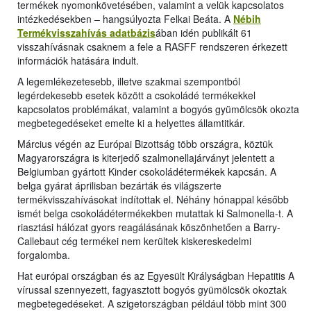
termékek nyomonkövetésében, valamint a velük kapcsolatos
intézkedésekben – hangsúlyozta Felkai Beáta. A
Nébih
Termékvisszahívás adatbázis
ában idén publikált 61
visszahívásnak csaknem a fele a RASFF rendszeren érkezett
információk hatására indult.
A legemlékezetesebb, illetve szakmai szempontból
legérdekesebb esetek között a csokoládé termékekkel
kapcsolatos problémákat, valamint a bogyós gyümölcsök okozta
megbetegedéseket emelte ki a helyettes államtitkár.
Március végén az Európai Bizottság több országra, köztük
Magyarországra is kiterjedő szalmonellajárványt jelentett a
Belgiumban gyártott Kinder csokoládétermékek kapcsán. A
belga gyárat áprilisban bezárták és világszerte
termékvisszahívásokat indítottak el. Néhány hónappal később
ismét belga csokoládétermékekben mutattak ki Salmonella-t. A
riasztási hálózat gyors reagálásának köszönhetően a Barry-
Callebaut cég termékei nem kerültek kiskereskedelmi
forgalomba.
Hat európai országban és az Egyesült Királyságban Hepatitis A
vírussal szennyezett, fagyasztott bogyós gyümölcsök okoztak
megbetegedéseket. A szigetországban például több mint 300