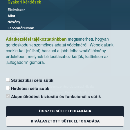
Gyakori kérdések
Élelmiszer
Állat
Növény
Laboratóriumok
Labor/Egyéb
Adatkezelési tájékoztatónkban
megismerheti, hogyan
gondoskodunk személyes adatai védelméről. Weboldalunk
cookie-kat (sütiket) használ a jobb felhasználói élmény
érdekében, melynek biztosításához kérjük, kattintson az
„Elfogadom” gombra.
Statisztikai célú sütik
Nemzeti Élelmiszerlánc-biztonsági Hivatal
Hirdetési célú sütik
Cím: 1024 Budapest, Keleti Károly utca. 24.
Alapműködést biztosító és funkcionális sütik
Levelezési cím: 1525 Budapest. Pf. 30.
ÖSSZES SÜTI ELFOGADÁSA
E-mail:
ugyfelszolgalat@nebih.gov.hu
Zöld szám: 06-80/263-244
KIVÁLASZTOTT SÜTIK ELFOGADÁSA
Telefon: 06-1/ 336-9000