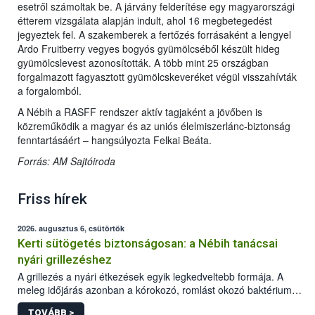
esetről számoltak be. A járvány felderítése egy magyarországi
étterem vizsgálata alapján indult, ahol 16 megbetegedést
jegyeztek fel. A szakemberek a fertőzés forrásaként a lengyel
Ardo Fruitberry vegyes bogyós gyümölcséből készült hideg
gyümölcslevest azonosították. A több mint 25 országban
forgalmazott fagyasztott gyümölcskeveréket végül visszahívták
a forgalomból.
A Nébih a RASFF rendszer aktív tagjaként a jövőben is
közreműködik a magyar és az uniós élelmiszerlánc-biztonság
fenntartásáért – hangsúlyozta Felkai Beáta.
Forrás: AM Sajtóiroda
Friss hírek
2026. augusztus 6, csütörtök
Kerti sütögetés biztonságosan: a Nébih tanácsai
nyári grillezéshez
A grillezés a nyári étkezések egyik legkedveltebb formája. A
meleg időjárás azonban a kórokozó, romlást okozó baktériumok
gyorsabb szaporodásának is kedvez. A szabadtéri sütögetés
TOVÁBB >