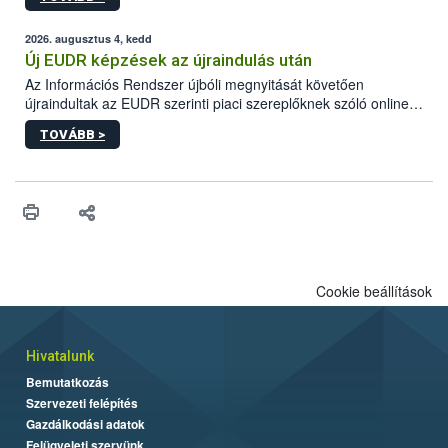
ezért nem csupán a megfelelő sütési technikáról szól: legalább
ilyen fontos az alapanyagok biztonságos kezelése, az alapvető
higiéniai szabályok betartása, a megfelelő hőkezelés, valamint a
2026. augusztus 4, kedd
maradékok szakszerű tárolása. A Nemzeti Élelmiszerlánc-
Új EUDR képzések az újraindulás után
biztonsági Hivatal (Nébih) Oktatási Programja összegyűjtötte a
Az Információs Rendszer újbóli megnyitását követően
biztonságos grillezés legfontosabb tudnivalóit.
újraindultak az EUDR szerinti piaci szereplőknek szóló online
képzések.
TOVÁBB >
Cookie beállítások
Hivatalunk
Bemutatkozás
Szervezeti felépítés
Gazdálkodási adatok
Felügyeleti szervünk