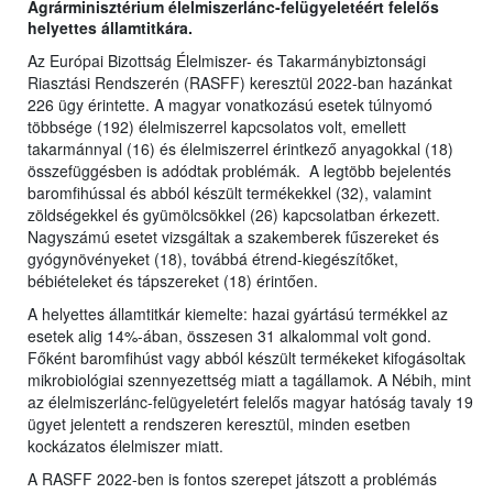
Agrárminisztérium élelmiszerlánc-felügyeletéért felelős
helyettes államtitkára.
Az Európai Bizottság Élelmiszer- és Takarmánybiztonsági
Riasztási Rendszerén (RASFF) keresztül 2022-ban hazánkat
226 ügy érintette. A magyar vonatkozású esetek túlnyomó
többsége (192) élelmiszerrel kapcsolatos volt, emellett
takarmánnyal (16) és élelmiszerrel érintkező anyagokkal (18)
összefüggésben is adódtak problémák. A legtöbb bejelentés
baromfihússal és abból készült termékekkel (32), valamint
zöldségekkel és gyümölcsökkel (26) kapcsolatban érkezett.
Nagyszámú esetet vizsgáltak a szakemberek fűszereket és
gyógynövényeket (18), továbbá étrend-kiegészítőket,
bébiételeket és tápszereket (18) érintően.
A helyettes államtitkár kiemelte: hazai gyártású termékkel az
esetek alig 14%-ában, összesen 31 alkalommal volt gond.
Főként baromfihúst vagy abból készült termékeket kifogásoltak
mikrobiológiai szennyezettség miatt a tagállamok. A Nébih, mint
az élelmiszerlánc-felügyeletért felelős magyar hatóság tavaly 19
ügyet jelentett a rendszeren keresztül, minden esetben
kockázatos élelmiszer miatt.
A RASFF 2022-ben is fontos szerepet játszott a problémás