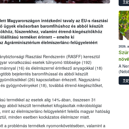
TO
kőris
jelen
talál
azono
ett Magyarországon intézkedni tavaly az EU-s riasztási
folyta
ntő ügyek elsősorban baromfihúshoz és abból készült
intéz
khöz, fűszerekhez, valamint étrend-kiegészítőkhöz
össze
őállítású terméket érintett – emelte ki
érdek
z Agrárminisztérium élelmiszerlánc-felügyeletéért
2026. 
Szür
mánybiztonsági Riasztási Rendszerén (RASFF) keresztül
növé
gyar vonatkozású esetek túlnyomó többsége (192)
szől
A Nem
armánnyal (16) és élelmiszerrel érintkező anyagokkal (18)
(Nébi
gtöbb bejelentés baromfihússal és abból készült
Klart
s gyümölcsökkel (26) kapcsolatban érkezett. Nagyszámú
TO
módos
 és gyógynövényeket (18), továbbá étrend-kiegészítőket,
egész
felha
célja
rtású termékkel az esetek alig 14%-ában, összesen 31
lehet
gy abból készült termékeket kifogásoltak mikrobiológiai
Az Or
 mint az élelmiszerlánc-felügyeletért felelős magyar hatóság
felha
sztül, minden esetben kockázatos élelmiszer miatt.
terme
ott a problémás termékek nyomonkövetésében, valamint a