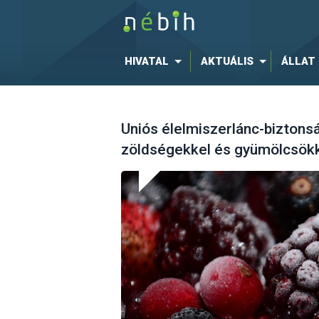
HIVATAL
AKTUÁLIS
ÁLLAT
Uniós élelmiszerlánc-biztons
zöldségekkel és gyümölcsökke