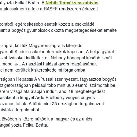
úlyozta Felkai Beáta. A
Nébih Termékvisszahívás
vásnak csaknem a fele a RASFF rendszeren érkezett
pontból legérdekesebb esetek között a csokoládé
amint a bogyós gyümölcsök okozta megbetegedéseket emelte
szágra, köztük Magyarországra is kiterjedő
 gyártott Kinder csokoládétermékek kapcsán. A belga gyárat
sszahívásokat indítottak el. Néhány hónappal később ismét
monella-t. A riasztási hálózat gyors reagálásának
ei nem kerültek kiskereskedelmi forgalomba.
ságban Hepatitis A vírussal szennyezett, fagyasztott bogyós
igetországban például több mint 300 esetről számoltak be.
erem vizsgálata alapján indult, ahol 16 megbetegedést
rásaként a lengyel Ardo Fruitberry vegyes bogyós
azonosították. A több mint 25 országban forgalmazott
hívták a forgalomból.
a jövőben is közreműködik a magyar és az uniós
angsúlyozta Felkai Beáta.