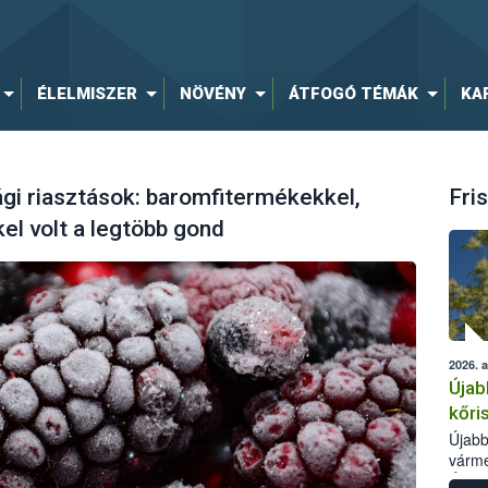
ÉLELMISZER
NÖVÉNY
ÁTFOGÓ TÉMÁK
KA
ági riasztások: baromfitermékekkel,
Fris
l volt a legtöbb gond
2026. 
Újab
kőri
Újabb
várme
Élelm