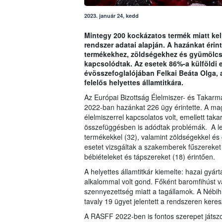
2023. január 24, kedd
Mintegy 200 kockázatos termék miatt kell
rendszer adatai alapján. A hazánkat éri
termékekhez, zöldségekhez és gyümölcsö
kapcsolódtak. Az esetek 86%-a külföldi el
évösszefoglalójában Felkai Beáta Olga, a
felelős helyettes államtitkára.
Az Európai Bizottság Élelmiszer- és Takar
2022-ban hazánkat 226 ügy érintette. A ma
élelmiszerrel kapcsolatos volt, emellett tak
összefüggésben is adódtak problémák. A le
termékekkel (32), valamint zöldségekkel é
esetet vizsgáltak a szakemberek fűszereket
bébiételeket és tápszereket (18) érintően.
A helyettes államtitkár kiemelte: hazai gyá
alkalommal volt gond. Főként baromfihúst va
szennyezettség miatt a tagállamok. A Nébih,
tavaly 19 ügyet jelentett a rendszeren kere
A RASFF 2022-ben is fontos szerepet játsz