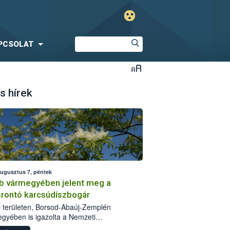
PCSOLAT
s hírek
augusztus 7, péntek
b vármegyében jelent meg a
srontó karcsúdíszbogár
 területen, Borsod-Abaúj-Zemplén
gyében is igazolta a Nemzeti
iszerlánc-biztonsági Hivatal (Nébih) a