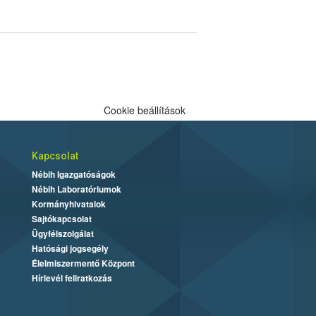
Cookie beállítások
Kapcsolat
Nébih Igazgatóságok
Nébih Laboratóriumok
Kormányhivatalok
Sajtókapcsolat
Ügyfélszolgálat
Hatósági jogsegély
Élelmiszermentő Központ
Hírlevél feliratkozás