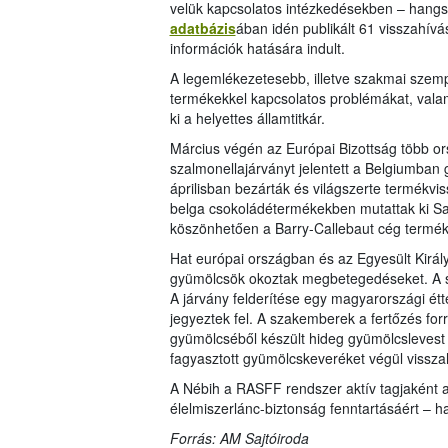
velük kapcsolatos intézkedésekben – hangs
adatbázis
ában idén publikált 61 visszahí
információk hatására indult.
A legemlékezetesebb, illetve szakmai szem
termékekkel kapcsolatos problémákat, val
ki a helyettes államtitkár.
Március végén az Európai Bizottság több or
szalmonellajárványt jelentett a Belgiumban
áprilisban bezárták és világszerte termékvi
belga csokoládétermékekben mutattak ki Sal
köszönhetően a Barry-Callebaut cég termék
Hat európai országban és az Egyesült Király
gyümölcsök okoztak megbetegedéseket. A sz
A járvány felderítése egy magyarországi étt
jegyeztek fel. A szakemberek a fertőzés for
gyümölcséből készült hideg gyümölcslevest 
fagyasztott gyümölcskeveréket végül vissza
A Nébih a RASFF rendszer aktív tagjaként 
élelmiszerlánc-biztonság fenntartásáért – h
Forrás: AM Sajtóiroda