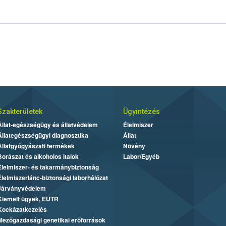
Szakterületek
Ügyintézés
Állat-egészségügy és állatvédelem
Élelmiszer
Állategészségügyi diagnosztika
Állat
Állatgyógyászati termékek
Növény
Borászat és alkoholos italok
Labor/Egyéb
Élelmiszer- és takarmánybiztonság
Élelmiszerlánc-biztonsági laborhálózat
Járványvédelem
Kiemelt ügyek, EUTR
Kockázatkezelés
Mezőgazdasági genetikai erőforrások