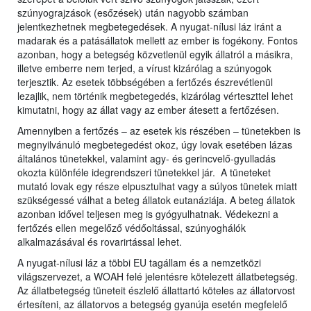
szúnyograjzások (esőzések) után nagyobb számban
jelentkezhetnek megbetegedések. A nyugat-nílusi láz iránt a
madarak és a patásállatok mellett az ember is fogékony. Fontos
azonban, hogy a betegség közvetlenül egyik állatról a másikra,
illetve emberre nem terjed, a vírust kizárólag a szúnyogok
terjesztik. Az esetek többségében a fertőzés észrevétlenül
lezajlik, nem történik megbetegedés, kizárólag vérteszttel lehet
kimutatni, hogy az állat vagy az ember átesett a fertőzésen.
Amennyiben a fertőzés – az esetek kis részében – tünetekben is
megnyilvánuló megbetegedést okoz, úgy lovak esetében lázas
általános tünetekkel, valamint agy- és gerincvelő-gyulladás
okozta különféle idegrendszeri tünetekkel jár. A tüneteket
mutató lovak egy része elpusztulhat vagy a súlyos tünetek miatt
szükségessé válhat a beteg állatok eutanáziája. A beteg állatok
azonban idővel teljesen meg is gyógyulhatnak. Védekezni a
fertőzés ellen megelőző védőoltással, szúnyoghálók
alkalmazásával és rovarirtással lehet.
A nyugat-nílusi láz a többi EU tagállam és a nemzetközi
világszervezet, a WOAH felé jelentésre kötelezett állatbetegség.
Az állatbetegség tüneteit észlelő állattartó köteles az állatorvost
értesíteni, az állatorvos a betegség gyanúja esetén megfelelő