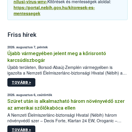
nilusi-virus-wnv-
Kitörések és mentességek aloldal:
https://portal.nebih.gov.hu/kitoresek-es-
mentessegek
Friss hírek
2026. augusztus 7, péntek
Újabb vármegyében jelent meg a kőrisrontó
karcsúdíszbogár
Újabb területen, Borsod-Abaúj-Zemplén vármegyében is
igazolta a Nemzeti Élelmiszerlánc-biztonsági Hivatal (Nébih) a
kőrisrontó karcsúdíszbogár (Agrilus planipennis) jelenlétét. A
TOVÁBB >
kártevőt nem csak színcsapdában találták meg, de már fertőzött
fában is azonosították. A növényvédelmi szakemberek folytatják
az intenzív felderítést, emellett az intézkedéseket a szlovák
2026. augusztus 6, csütörtök
hatósággal is összehangolják a terjedés megállítása érdekében.
Szüret után is alkalmazható három növényvédő szer
az amerikai szőlőkabóca ellen
A Nemzeti Élelmiszerlánc-biztonsági Hivatal (Nébih) három
növényvédő szer – Decis Forte, Klartan 24 EW, Oroganic –
engedélyokiratát módosította, így azok a szüretet követően,
TOVÁBB >
egészen a vesszőérettség (BBCH 91) stádiumáig