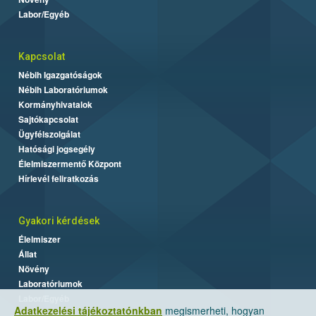
Labor/Egyéb
Kapcsolat
Nébih Igazgatóságok
Nébih Laboratóriumok
Kormányhivatalok
Sajtókapcsolat
Ügyfélszolgálat
Hatósági jogsegély
Élelmiszermentő Központ
Hírlevél feliratkozás
Gyakori kérdések
Élelmiszer
Állat
Növény
Laboratóriumok
Labor/Egyéb
Adatkezelési tájékoztatónkban
megismerheti, hogyan