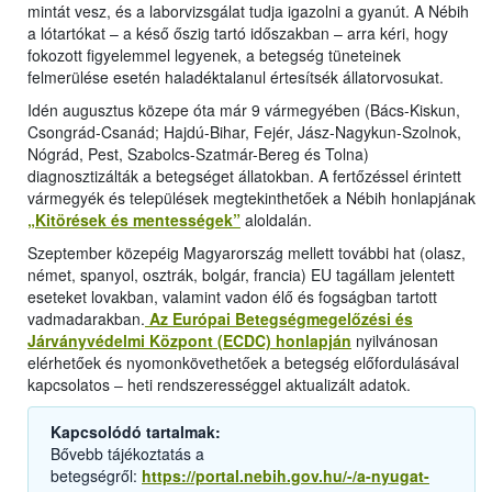
mintát vesz, és a laborvizsgálat tudja igazolni a gyanút. A Nébih
a lótartókat – a késő őszig tartó időszakban – arra kéri, hogy
fokozott figyelemmel legyenek, a betegség tüneteinek
felmerülése esetén haladéktalanul értesítsék állatorvosukat.
Idén augusztus közepe óta már 9 vármegyében (Bács-Kiskun,
Csongrád-Csanád; Hajdú-Bihar, Fejér, Jász-Nagykun-Szolnok,
Nógrád, Pest, Szabolcs-Szatmár-Bereg és Tolna)
diagnosztizálták a betegséget állatokban. A fertőzéssel érintett
vármegyék és települések megtekinthetőek a Nébih honlapjának
„Kitörések és mentességek”
aloldalán.
Szeptember közepéig Magyarország mellett további hat (olasz,
német, spanyol, osztrák, bolgár, francia) EU tagállam jelentett
eseteket lovakban, valamint vadon élő és fogságban tartott
vadmadarakban.
Az Európai Betegségmegelőzési és
Járványvédelmi Központ (ECDC) honlapján
nyilvánosan
elérhetőek és nyomonkövethetőek a betegség előfordulásával
kapcsolatos ‒ heti rendszerességgel aktualizált adatok.
Kapcsolódó tartalmak:
Bővebb tájékoztatás a
betegségről:
https://portal.nebih.gov.hu/-/a-nyugat-