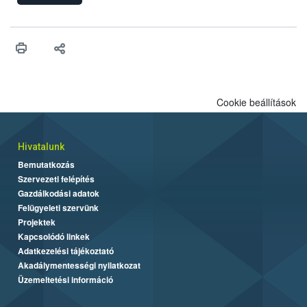
felhasználhatóak a szőlőben. A kiterjesztések célja, hogy a korai
érésű szőlőkben is legyen lehetőség a károsító elleni további
védekezésre. Az Oroganic készítmény kis kiszerelésben kiskerti
felhasználók számára is elérhető és ökológiai termesztésben is
engedélyezett.
Cookie beállítások
Hivatalunk
Bemutatkozás
Szervezeti felépítés
Gazdálkodási adatok
Felügyeleti szervünk
Projektek
Kapcsolódó linkek
Adatkezelési tájékoztató
Akadálymentességi nyilatkozat
Üzemeltetési információ