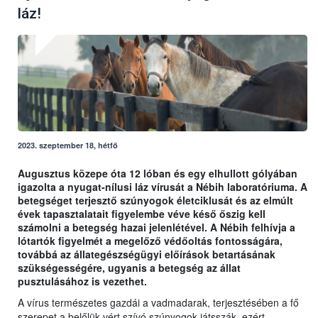
láz!
2023. szeptember 18, hétfő
Augusztus közepe óta 12 lóban és egy elhullott gólyában
igazolta a nyugat-nílusi láz vírusát a Nébih laboratóriuma. A
betegséget terjesztő szúnyogok életciklusát és az elmúlt
évek tapasztalatait figyelembe véve késő őszig kell
számolni a betegség hazai jelenlétével. A Nébih felhívja a
lótartók figyelmét a megelőző védőoltás fontosságára,
továbbá az állategészségügyi előírások betartásának
szükségességére, ugyanis a betegség az állat
pusztulásához is vezethet.
A vírus természetes gazdái a vadmadarak, terjesztésében a fő
szerepet a belőlük vért szívó szúnyogok játsszák, ezért