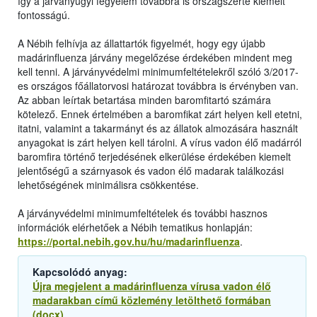
így a járványügyi fegyelem továbbra is országszerte kiemelt
fontosságú.
A Nébih felhívja az állattartók figyelmét, hogy egy újabb
madárinfluenza járvány megelőzése érdekében mindent meg
kell tenni. A járványvédelmi minimumfeltételekről szóló 3/2017-
es országos főállatorvosi határozat továbbra is érvényben van.
Az abban leírtak betartása minden baromfitartó számára
kötelező. Ennek értelmében a baromfikat zárt helyen kell etetni,
itatni, valamint a takarmányt és az állatok almozására használt
anyagokat is zárt helyen kell tárolni. A vírus vadon élő madárról
baromfira történő terjedésének elkerülése érdekében kiemelt
jelentőségű a szárnyasok és vadon élő madarak találkozási
lehetőségének minimálisra csökkentése.
A járványvédelmi minimumfeltételek és további hasznos
információk elérhetőek a Nébih tematikus honlapján:
https://portal.nebih.gov.hu/hu/madarinfluenza
.
Kapcsolódó anyag:
Újra megjelent a madárinfluenza vírusa vadon élő
madarakban című közlemény letölthető formában
(docx)