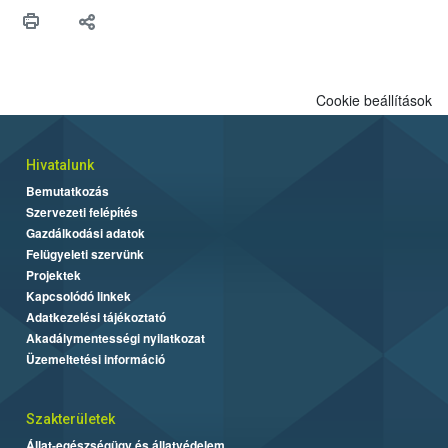
maradékok szakszerű tárolása. A Nemzeti Élelmiszerlánc-
biztonsági Hivatal (Nébih) Oktatási Programja összegyűjtötte a
biztonságos grillezés legfontosabb tudnivalóit.
Cookie beállítások
Hivatalunk
Bemutatkozás
Szervezeti felépítés
Gazdálkodási adatok
Felügyeleti szervünk
Projektek
Kapcsolódó linkek
Adatkezelési tájékoztató
Akadálymentességi nyilatkozat
Üzemeltetési információ
Szakterületek
Állat-egészségügy és állatvédelem