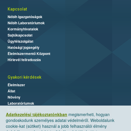
Kapcsolat
Nébih Igazgatóságok
Nébih Laboratóriumok
Kormányhivatalok
Sajtókapcsolat
Ügyfélszolgálat
Hatósági jogsegély
Élelmiszermentő Központ
Hírlevél feliratkozás
Gyakori kérdések
Élelmiszer
Állat
Növény
Laboratóriumok
Labor/Egyéb
Adatkezelési tájékoztatónkban
megismerheti, hogyan
gondoskodunk személyes adatai védelméről. Weboldalunk
cookie-kat (sütiket) használ a jobb felhasználói élmény