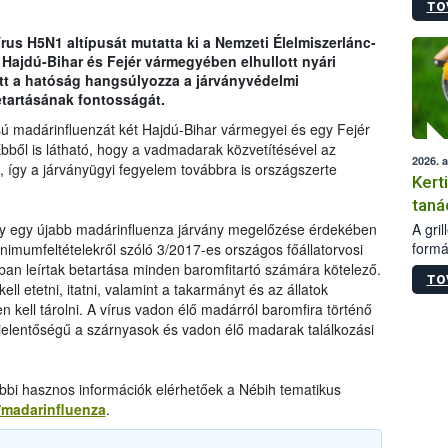
TO
módos
egész
us H5N1 altípusát mutatta ki a Nemzeti Élelmiszerlánc-
felha
 Hajdú-Bihar és Fejér vármegyében elhullott nyári
célja
att a hatóság hangsúlyozza a járványvédelmi
lehet
etartásának fontosságát.
Az Or
felha
ú madárinfluenzát két Hajdú-Bihar vármegyei és egy Fejér
terme
 Ebből is látható, hogy a vadmadarak közvetítésével az
2026. 
 így a járványügyi fegyelem továbbra is országszerte
Kert
taná
A gri
 hogy egy újabb madárinfluenza járvány megelőzése érdekében
formá
nimumfeltételekről szóló 3/2017-es országos főállatorvosi
romlá
ban leírtak betartása minden baromfitartó számára kötelező.
TO
szapo
l etetni, itatni, valamint a takarmányt és az állatok
sütög
 kell tárolni. A vírus vadon élő madárról baromfira történő
techni
jelentőségű a szárnyasok és vadon élő madarak találkozási
alapa
higié
hőkez
bbi hasznos információk elérhetőek a Nébih tematikus
tárol
u/madarinfluenza
.
Hivat
a biz