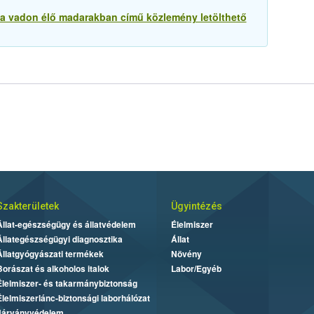
usa vadon élő madarakban című közlemény letölthető
Szakterületek
Ügyintézés
Állat-egészségügy és állatvédelem
Élelmiszer
Állategészségügyi diagnosztika
Állat
Állatgyógyászati termékek
Növény
Borászat és alkoholos italok
Labor/Egyéb
Élelmiszer- és takarmánybiztonság
Élelmiszerlánc-biztonsági laborhálózat
Járványvédelem