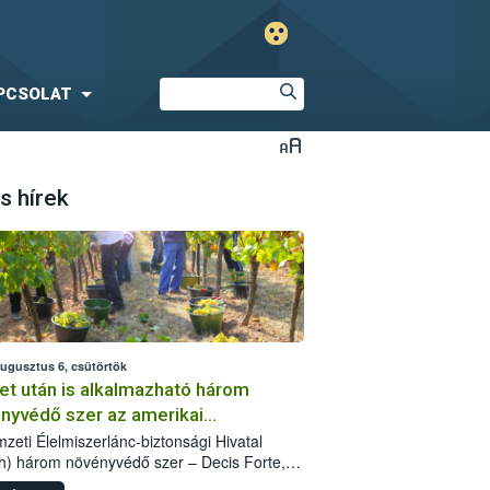
PCSOLAT
s hírek
augusztus 6, csütörtök
et után is alkalmazható három
nyvédő szer az amerikai
őkabóca ellen
zeti Élelmiszerlánc-biztonsági Hivatal
h) három növényvédő szer – Decis Forte,
an 24 EW, Oroganic – engedélyokiratát