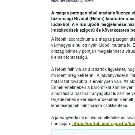
2024. szeptember 30, hétfő
A magas patogenitású madárinfluenza vír
biztonsági Hivatal (Nébih) laboratóriuma
ludakból. A vírus újbóli megjelenése mi
intézkedések szigorú és következetes b
A Nébih laboratóriuma a magas patogenitás
vármegyei elhullott nyári lúdból mutatta ki.
ország bármely pontján megjelenhet a vírus,
kiemelt fontosságú.
A Nébih felhívja az állattartók figyelmét,
mindent meg kell tenni. A járványvédelmi mi
határozat továbbra is érvényben van. Az ab
Ennek értelmében a baromfikat zárt helyen kel
almozására használt anyagokat is zárt helyen
terjedésének elkerülése érdekében kiemelt 
lehetőségének minimálisra csökkentése.
A járványvédelmi minimumfeltételek és tová
honlapján:
https://portal.nebih.gov.hu/h