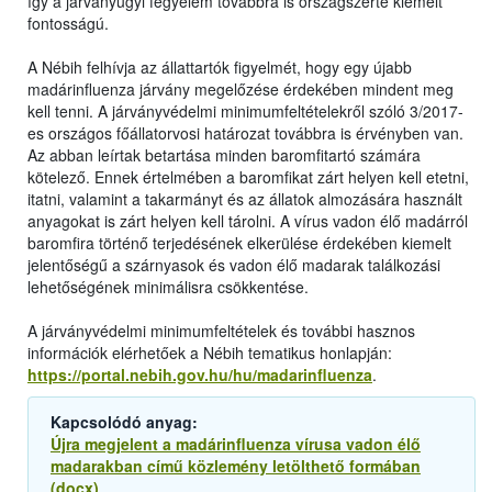
így a járványügyi fegyelem továbbra is országszerte kiemelt
fontosságú.
A Nébih felhívja az állattartók figyelmét, hogy egy újabb
madárinfluenza járvány megelőzése érdekében mindent meg
kell tenni. A járványvédelmi minimumfeltételekről szóló 3/2017-
es országos főállatorvosi határozat továbbra is érvényben van.
Az abban leírtak betartása minden baromfitartó számára
kötelező. Ennek értelmében a baromfikat zárt helyen kell etetni,
itatni, valamint a takarmányt és az állatok almozására használt
anyagokat is zárt helyen kell tárolni. A vírus vadon élő madárról
baromfira történő terjedésének elkerülése érdekében kiemelt
jelentőségű a szárnyasok és vadon élő madarak találkozási
lehetőségének minimálisra csökkentése.
A járványvédelmi minimumfeltételek és további hasznos
információk elérhetőek a Nébih tematikus honlapján:
https://portal.nebih.gov.hu/hu/madarinfluenza
.
Kapcsolódó anyag:
Újra megjelent a madárinfluenza vírusa vadon élő
madarakban című közlemény letölthető formában
(docx)