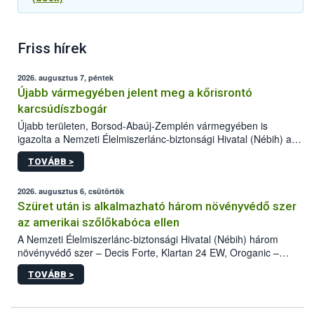
Friss hírek
2026. augusztus 7, péntek
Újabb vármegyében jelent meg a kőrisrontó
karcsúdíszbogár
Újabb területen, Borsod-Abaúj-Zemplén vármegyében is
igazolta a Nemzeti Élelmiszerlánc-biztonsági Hivatal (Nébih) a
kőrisrontó karcsúdíszbogár (Agrilus planipennis) jelenlétét. A
TOVÁBB >
kártevőt nem csak színcsapdában találták meg, de már fertőzött
fában is azonosították. A növényvédelmi szakemberek folytatják
az intenzív felderítést, emellett az intézkedéseket a szlovák
2026. augusztus 6, csütörtök
hatósággal is összehangolják a terjedés megállítása érdekében.
Szüret után is alkalmazható három növényvédő szer
az amerikai szőlőkabóca ellen
A Nemzeti Élelmiszerlánc-biztonsági Hivatal (Nébih) három
növényvédő szer – Decis Forte, Klartan 24 EW, Oroganic –
engedélyokiratát módosította, így azok a szüretet követően,
TOVÁBB >
egészen a vesszőérettség (BBCH 91) stádiumáig
felhasználhatóak a szőlőben. A kiterjesztések célja, hogy a korai
érésű szőlőkben is legyen lehetőség a károsító elleni további