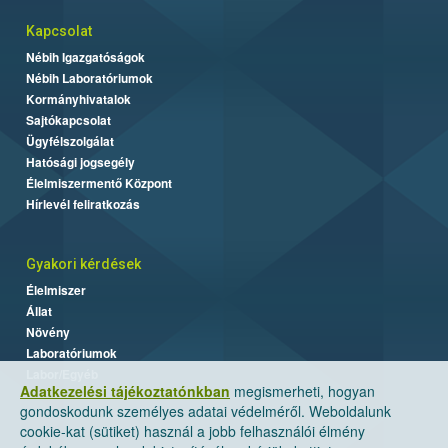
Kapcsolat
Nébih Igazgatóságok
Nébih Laboratóriumok
Kormányhivatalok
Sajtókapcsolat
Ügyfélszolgálat
Hatósági jogsegély
Élelmiszermentő Központ
Hírlevél feliratkozás
Gyakori kérdések
Élelmiszer
Állat
Növény
Laboratóriumok
Labor/Egyéb
Adatkezelési tájékoztatónkban
megismerheti, hogyan
gondoskodunk személyes adatai védelméről. Weboldalunk
cookie-kat (sütiket) használ a jobb felhasználói élmény