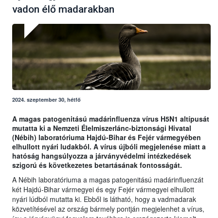
vadon élő madarakban
2024. szeptember 30, hétfő
A magas patogenitású madárinfluenza vírus H5N1 altípusát
mutatta ki a Nemzeti Élelmiszerlánc-biztonsági Hivatal
(Nébih) laboratóriuma Hajdú-Bihar és Fejér vármegyében
elhullott nyári ludakból. A vírus újbóli megjelenése miatt a
hatóság hangsúlyozza a járványvédelmi intézkedések
szigorú és következetes betartásának fontosságát.
A Nébih laboratóriuma a magas patogenitású madárinfluenzát
két Hajdú-Bihar vármegyei és egy Fejér vármegyei elhullott
nyári lúdból mutatta ki. Ebből is látható, hogy a vadmadarak
közvetítésével az ország bármely pontján megjelenhet a vírus,