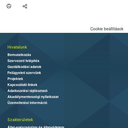
védekezésre. Az Oroganic készítmény kis kiszerelésben kiskerti
felhasználók számára is elérhető és ökológiai termesztésben is
engedélyezett.
Cookie beállítások
Hivatalunk
Bemutatkozás
Szervezeti felépítés
Gazdálkodási adatok
Felügyeleti szervünk
Projektek
Kapcsolódó linkek
Adatkezelési tájékoztató
Akadálymentességi nyilatkozat
Üzemeltetési információ
Szakterületek
Állat-egészségügy és állatvédelem