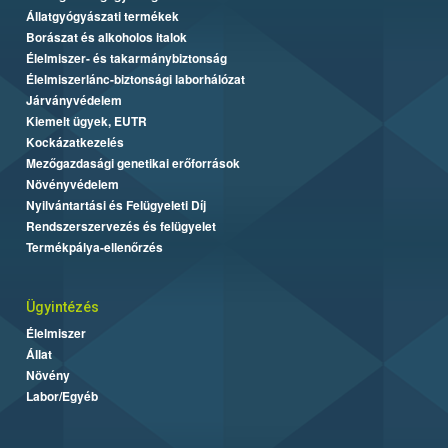
Állatgyógyászati termékek
Borászat és alkoholos italok
Élelmiszer- és takarmánybiztonság
Élelmiszerlánc-biztonsági laborhálózat
Járványvédelem
Kiemelt ügyek, EUTR
Kockázatkezelés
Mezőgazdasági genetikai erőforrások
Növényvédelem
Nyilvántartási és Felügyeleti Díj
Rendszerszervezés és felügyelet
Termékpálya-ellenőrzés
Ügyintézés
Élelmiszer
Állat
Növény
Labor/Egyéb