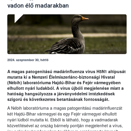
vadon élő madarakban
2024. szeptember 30, hétfő
A magas patogenitású madárinfluenza vírus H5N1 altípusát
mutatta ki a Nemzeti Élelmiszerlánc-biztonsági Hivatal
(Nébih) laboratóriuma Hajdú-Bihar és Fejér vármegyében
elhullott nyári ludakból. A vírus újbóli megjelenése miatt a
hatóság hangsúlyozza a járványvédelmi intézkedések
szigorú és következetes betartásának fontosságát.
A Nébih laboratóriuma a magas patogenitású madárinfluenzát
két Hajdú-Bihar vármegyei és egy Fejér vármegyei elhullott
nyári lúdból mutatta ki. Ebből is látható, hogy a vadmadarak
közvetítésével az ország bármely pontján megjelenhet a vírus,