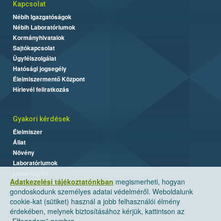
Kapcsolat
Nébih Igazgatóságok
Nébih Laboratóriumok
Kormányhivatalok
Sajtókapcsolat
Ügyfélszolgálat
Hatósági jogsegély
Élelmiszermentő Központ
Hírlevél feliratkozás
Gyakori kérdések
Élelmiszer
Állat
Növény
Laboratóriumok
Labor/Egyéb
Adatkezelési tájékoztatónkban
megismerheti, hogyan
gondoskodunk személyes adatai védelméről. Weboldalunk
cookie-kat (sütiket) használ a jobb felhasználói élmény
érdekében, melynek biztosításához kérjük, kattintson az