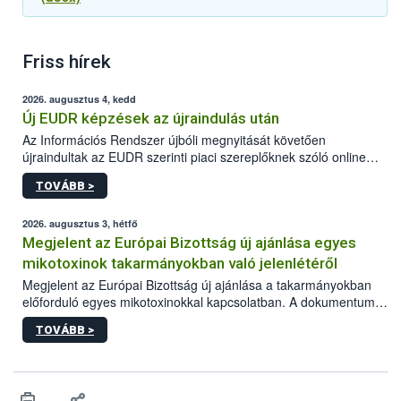
Friss hírek
2026. augusztus 4, kedd
Új EUDR képzések az újraindulás után
Az Információs Rendszer újbóli megnyitását követően
újraindultak az EUDR szerinti piaci szereplőknek szóló online
képzések.
TOVÁBB >
2026. augusztus 3, hétfő
Megjelent az Európai Bizottság új ajánlása egyes
mikotoxinok takarmányokban való jelenlétéről
Megjelent az Európai Bizottság új ajánlása a takarmányokban
előforduló egyes mikotoxinokkal kapcsolatban. A dokumentum
2027-től új irányértékek alkalmazását írja elő, és a jelenleg
TOVÁBB >
hatályos uniós ajánlások helyébe lép.