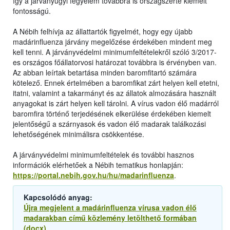
így a járványügyi fegyelem továbbra is országszerte kiemelt
fontosságú.
A Nébih felhívja az állattartók figyelmét, hogy egy újabb
madárinfluenza járvány megelőzése érdekében mindent meg
kell tenni. A járványvédelmi minimumfeltételekről szóló 3/2017-
es országos főállatorvosi határozat továbbra is érvényben van.
Az abban leírtak betartása minden baromfitartó számára
kötelező. Ennek értelmében a baromfikat zárt helyen kell etetni,
itatni, valamint a takarmányt és az állatok almozására használt
anyagokat is zárt helyen kell tárolni. A vírus vadon élő madárról
baromfira történő terjedésének elkerülése érdekében kiemelt
jelentőségű a szárnyasok és vadon élő madarak találkozási
lehetőségének minimálisra csökkentése.
A járványvédelmi minimumfeltételek és további hasznos
információk elérhetőek a Nébih tematikus honlapján:
https://portal.nebih.gov.hu/hu/madarinfluenza
.
Kapcsolódó anyag:
Újra megjelent a madárinfluenza vírusa vadon élő
madarakban című közlemény letölthető formában
(docx)