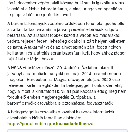
tónál december végén talált kócsag hullában is igazolta a vírus
jelenlétét a Nébih laboratóriuma, aminek magas patogenitása
tegnap szintén megerősítést nyert.
A baromfiállományok védelme érdekében tehát elengedhetetlen
a zártan tartás, valamint a járványvédelmi előírások szigorú
betartása. Az állatokat többek között a vadon élő madaraktól
védett, teljesen fedett, lehetőleg oldalról is zárt helyen kell etetni
és itatni. A takarmányt és az almot szintén zárt, fedett helyen
kell tartani és a tárolás során biztosítani kell, hogy ahhoz idegen
fajú állat ne férjen hozzá.
A H5N8 vírustörzs először 2014 elején, Ázsiában okozott
járványt a baromfiállományokban, majd 2014 novemberében
megjelent Európában is. Magyarországon utoljára 2020 első
félévében kellett megküzdeni a betegséggel. Fontos kiemelni,
hogy a most is kimutatott H5N8 altípus kapcsán eddig még nem
fordult elő emberi megbetegedés Európában, a
baromfitermékek továbbra is biztonsággal fogyaszthatók.
A betegséggel kapcsolatban további hasznos információk
olvashatók a Nébih tematikus aloldalán:
https://portal.nebih.gov.hu/madarinfluenza