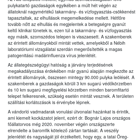
pulykatartó gazdaságok egyikében a múlt hét végén az
állatoknál nagymértékű takarmány- és vízfogyasztás-csökkenést
tapasztaltak, az elhullások megemelkedése mellett. Hétfőre
tovább nőtt az elhullás és megjelentek a betegségre gyanút
keltő klinikai tünetek is, ezen túl a takarmány- és vízfogyasztás
egy másik, szomszédos telepen is visszaesett. A szakemberek
az érintett állományokból mintát vettek, amelyekből a Nébih
laboratóriumi vizsgálatai szerdán megerősítették a magas
patogenitású madárinfluenza vírus jelenlétét.
Az állategészségügyi hatóság a járvány terjedésének
megakadályozása érdekében már gyanú alapján megkezdte az
érintett állományok, összesen mintegy 90.000 pulyka leölését. A
szakemberek a gazdaságok körüli 3 km sugarú védőkörzetben
és 10 km sugarú megfigyelési körzetben minden baromfitartó
telepet felkeresnek, szükség esetén mintát vesznek. A területen
szállítási korlátozások is érvénybe lépnek.
A vándorló vadmadarak vonulási útvonalai hazánkat is érintik,
ami kiemelt kockázatot jelent, ezért dr. Bognár Lajos országos
főállatorvos még 2020. november végén országszerte
elrendelte a baromfik kötelező zártan tartását. A veszély
jelenlétét és nagyságát jól érzékelteti, hogy egy, a tatai Öreg-