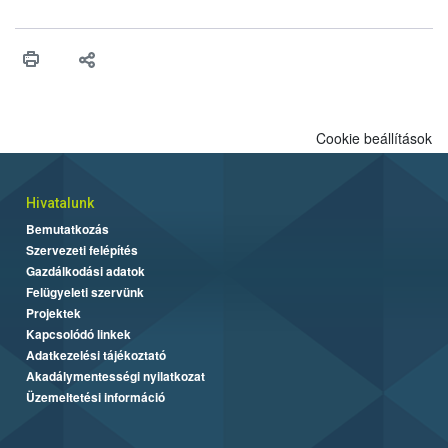
ilyen fontos az alapanyagok biztonságos kezelése, az alapvető
higiéniai szabályok betartása, a megfelelő hőkezelés, valamint a
maradékok szakszerű tárolása. A Nemzeti Élelmiszerlánc-
biztonsági Hivatal (Nébih) Oktatási Programja összegyűjtötte a
biztonságos grillezés legfontosabb tudnivalóit.
Cookie beállítások
Hivatalunk
Bemutatkozás
Szervezeti felépítés
Gazdálkodási adatok
Felügyeleti szervünk
Projektek
Kapcsolódó linkek
Adatkezelési tájékoztató
Akadálymentességi nyilatkozat
Üzemeltetési információ