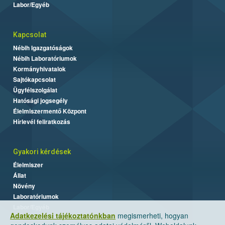
Labor/Egyéb
Kapcsolat
Nébih Igazgatóságok
Nébih Laboratóriumok
Kormányhivatalok
Sajtókapcsolat
Ügyfélszolgálat
Hatósági jogsegély
Élelmiszermentő Központ
Hírlevél feliratkozás
Gyakori kérdések
Élelmiszer
Állat
Növény
Laboratóriumok
Labor/Egyéb
Adatkezelési tájékoztatónkban
megismerheti, hogyan