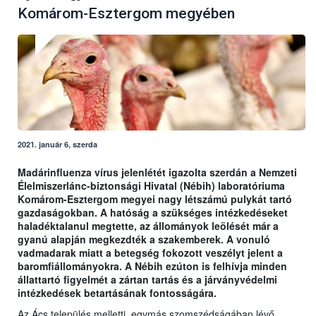
Komárom-Esztergom megyében
2021. január 6, szerda
Madárinfluenza vírus jelenlétét igazolta szerdán a Nemzeti
Élelmiszerlánc-biztonsági Hivatal (Nébih) laboratóriuma
Komárom-Esztergom megyei nagy létszámú pulykát tartó
gazdaságokban. A hatóság a szükséges intézkedéseket
haladéktalanul megtette, az állományok leölését már a
gyanú alapján megkezdték a szakemberek. A vonuló
vadmadarak miatt a betegség fokozott veszélyt jelent a
baromfiállományokra. A Nébih ezúton is felhívja minden
állattartó figyelmét a zártan tartás és a járványvédelmi
intézkedések betartásának fontosságára.
Az Ács település melletti, egymás szomszédságában lévő