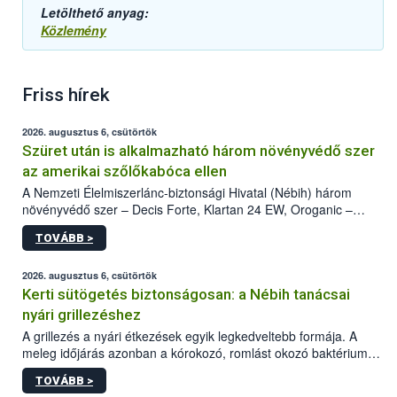
Letölthető anyag:
Közlemény
Friss hírek
2026. augusztus 6, csütörtök
Szüret után is alkalmazható három növényvédő szer
az amerikai szőlőkabóca ellen
A Nemzeti Élelmiszerlánc-biztonsági Hivatal (Nébih) három
növényvédő szer – Decis Forte, Klartan 24 EW, Oroganic –
engedélyokiratát módosította, így azok a szüretet követően,
TOVÁBB >
egészen a vesszőérettség (BBCH 91) stádiumáig
felhasználhatóak a szőlőben. A kiterjesztések célja, hogy a korai
érésű szőlőkben is legyen lehetőség a károsító elleni további
2026. augusztus 6, csütörtök
védekezésre. Az Oroganic készítmény kis kiszerelésben kiskerti
Kerti sütögetés biztonságosan: a Nébih tanácsai
felhasználók számára is elérhető és ökológiai termesztésben is
nyári grillezéshez
engedélyezett.
A grillezés a nyári étkezések egyik legkedveltebb formája. A
meleg időjárás azonban a kórokozó, romlást okozó baktériumok
gyorsabb szaporodásának is kedvez. A szabadtéri sütögetés
TOVÁBB >
ezért nem csupán a megfelelő sütési technikáról szól: legalább