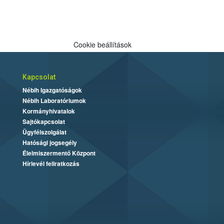
Cookie beállítások
Kapcsolat
Nébih Igazgatóságok
Nébih Laboratóriumok
Kormányhivatalok
Sajtókapcsolat
Ügyfélszolgálat
Hatósági jogsegély
Élelmiszermentő Központ
Hírlevél feliratkozás