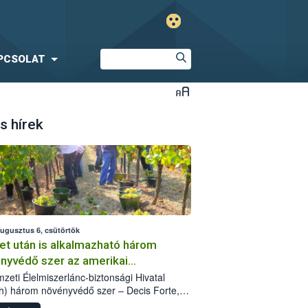
PCSOLAT
s hírek
augusztus 6, csütörtök
et után is alkalmazható három
nyvédő szer az amerikai
őkabóca ellen
zeti Élelmiszerlánc-biztonsági Hivatal
h) három növényvédő szer – Decis Forte,
an 24 EW, Oroganic – engedélyokiratát