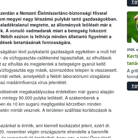
TO
módos
egész
 szerdán a Nemzeti Élelmiszerlánc-biztonsági Hivatal
felha
om megyei nagy létszámú pulykát tartó gazdaságokban.
célja
ladéktalanul megtette, az állományok leölését már a
lehet
k. A vonuló vadmadarak miatt a betegség fokozott
Az Or
Nébih ezúton is felhívja minden állattartó figyelmét a
felha
kedések betartásának fontosságára.
terme
2026. 
dságában lévő pulykatartó gazdaságok egyikében a múlt hét
Kert
 és vízfogyasztás-csökkenést tapasztaltak, az elhullások
taná
 az elhullás és megjelentek a betegségre gyanút keltő
s vízfogyasztás egy másik, szomszédos telepen is visszaesett.
A gri
tát vettek, amelyekből a Nébih laboratóriumi vizsgálatai
formá
romlá
ú madárinfluenza vírus jelenlétét.
TO
szapo
erjedésének megakadályozása érdekében már gyanú alapján
sütög
n mintegy 90.000 pulyka leölését. A szakemberek a
techni
ben és 10 km sugarú megfigyelési körzetben minden
alapa
etén mintát vesznek. A területen szállítási korlátozások is
higié
hőkez
tárol
ánkat is érintik, ami kiemelt kockázatot jelent, ezért dr.
Hivat
20. november végén országszerte elrendelte a baromfik
a biz
t és nagyságát jól érzékelteti, hogy egy, a tatai Öreg-tónál