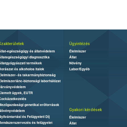
Szakterületek
Ügyintézés
Állat-egészségügy és állatvédelem
Élelmiszer
Állategészségügyi diagnosztika
Állat
Állatgyógyászati termékek
Növény
Borászat és alkoholos italok
Labor/Egyéb
Élelmiszer- és takarmánybiztonság
Élelmiszerlánc-biztonsági laborhálózat
Járványvédelem
Kiemelt ügyek, EUTR
Kockázatkezelés
Mezőgazdasági genetikai erőforrások
Gyakori kérdések
Növényvédelem
Nyilvántartási és Felügyeleti Díj
Élelmiszer
Rendszerszervezés és felügyelet
Állat