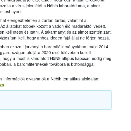
azolta a vírus jelenlétét a Nébih laboratóriuma, aminek
ítést nyert.
t elengedhetetlen a zártan tartás, valamint a
 Az állatokat többek között a vadon élő madaraktól védett,
yen kell etetni és itatni. A takarmányt és az almot szintén zárt,
biztosítani kell, hogy ahhoz idegen fajú állat ne férjen hozzá.
iában okozott járványt a baromfiállományokban, majd 2014
arországon utoljára 2020 első félévében kellett
, hogy a most is kimutatott H5N8 altípus kapcsán eddig még
ában, a baromfitermékek továbbra is biztonsággal
 információk olvashatók a Nébih tematikus aloldalán:
za