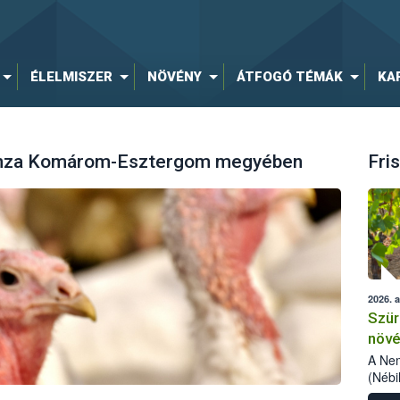
ÉLELMISZER
NÖVÉNY
ÁTFOGÓ TÉMÁK
KA
uenza Komárom-Esztergom megyében
Fris
2026. 
Szür
növé
szől
A Nem
(Nébi
Klart