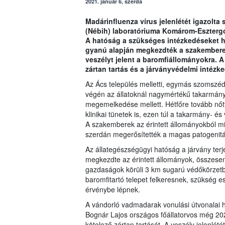
2021. január 6, szerda
Madárinfluenza vírus jelenlétét igazolta
(Nébih) laboratóriuma Komárom-Eszterg
A hatóság a szükséges intézkedéseket ha
gyanú alapján megkezdték a szakembere
veszélyt jelent a baromfiállományokra. A 
zártan tartás és a járványvédelmi intéz
Az Ács település melletti, egymás szomszé
végén az állatoknál nagymértékű takarmány-
megemelkedése mellett. Hétfőre tovább nőtt
klinikai tünetek is, ezen túl a takarmány- é
A szakemberek az érintett állományokból min
szerdán megerősítették a magas patogenitás
Az állategészségügyi hatóság a járvány t
megkezdte az érintett állományok, összese
gazdaságok körüli 3 km sugarú védőkörzet
baromfitartó telepet felkeresnek, szükség es
érvénybe lépnek.
A vándorló vadmadarak vonulási útvonalai haz
Bognár Lajos országos főállatorvos még 20
kötelező zártan tartását. A veszély jelenlété