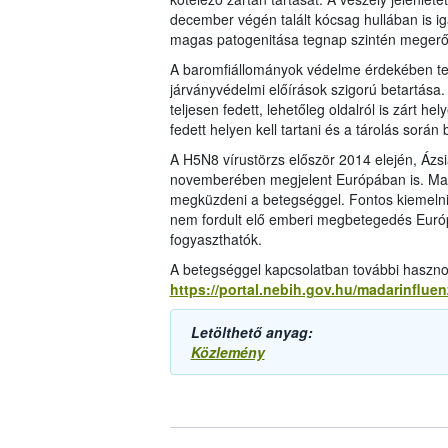
december végén talált kócsag hullában is ig
magas patogenitása tegnap szintén megerős
A baromfiállományok védelme érdekében tehá
járványvédelmi előírások szigorú betartása.
teljesen fedett, lehetőleg oldalról is zárt hel
fedett helyen kell tartani és a tárolás során 
A H5N8 vírustörzs először 2014 elején, Ázs
novemberében megjelent Európában is. Magy
megküzdeni a betegséggel. Fontos kiemelni
nem fordult elő emberi megbetegedés Európ
fogyaszthatók.
A betegséggel kapcsolatban további hasznos
https://portal.nebih.gov.hu/madarinfluen
Letölthető anyag:
Közlemény