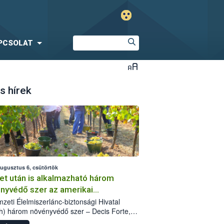
PCSOLAT
s hírek
augusztus 6, csütörtök
et után is alkalmazható három
nyvédő szer az amerikai
őkabóca ellen
zeti Élelmiszerlánc-biztonsági Hivatal
h) három növényvédő szer – Decis Forte,
an 24 EW, Oroganic – engedélyokiratát