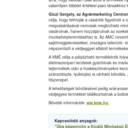
valamilyen többlet értékkel piaci társaikhoz 
Giczi Gergely, az Agrármarketing Centr
célja, hogy felhívják a vásárlók figyelmét 
megvásárlásával nemcsak megbízható minős
vásárolnak, hanem hozzájárulnak az ezeket e
munkahelyteremtéséhez is. Az AMC novembe
sajtómegjelenésekkel, országos televízió- 
népszerűsíti a védjeggyel ellátott termékeke
A KMÉ célja a pályázható termékkörök folya
élelmiszeripari területek gyártóinak és már
tejtermékek után a húskészítményekre kerü
száraztészta, tyúktojás) is várható bővülés
főszerepet.
A lehetőségek bővülésével pedig arányosan 
védjegyes termékkel találkozhatnak a boltok
Bővebb információk:
ww.kme.hu
Kapcsolódó anyagok:
"Újra képernyőn a Kiváló Minőségű É