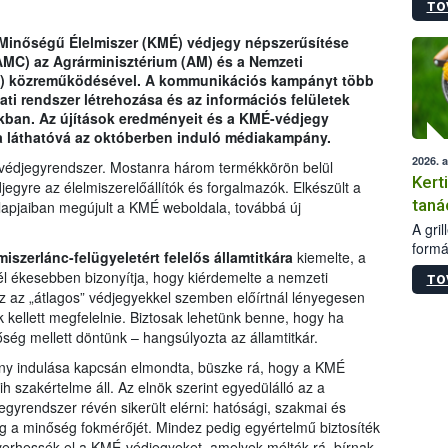
TO
módos
egész
Minőségű Élelmiszer (KMÉ) védjegy népszerűsítése
felha
MC) az Agrárminisztérium (AM) és a Nemzeti
célja
IH) közreműködésével. A kommunikációs kampányt több
lehet
ati rendszer létrehozása és az információs felületek
Az Or
kban. Az újítások eredményeit és a KMÉ-védjegy
felha
ra láthatóvá az októberben induló médiakampány.
terme
2026. 
védjegyrendszer. Mostanra három termékkörön belül
Kert
egyre az élelmiszerelőállítók és forgalmazók. Elkészült a
taná
alapjaiban megújult a KMÉ weboldala, továbbá új
A gri
formá
iszerlánc-felügyeletért felelős államtitkára
kiemelte, a
romlá
 ékesebben bizonyítja, hogy kiérdemelte a nemzeti
TO
szapo
 az „átlagos” védjegyekkel szemben előírtnál lényegesen
sütög
k kellett megfelelnie. Biztosak lehetünk benne, hogy ha
techni
ég mellett döntünk – hangsúlyozta az államtitkár.
alapa
higié
y indulása kapcsán elmondta, büszke rá, hogy a KMÉ
hőkez
h szakértelme áll. Az elnök szerint egyedülálló az a
tárol
gyrendszer révén sikerült elérni: hatósági, szakmai és
Hivat
 a minőség fokmérőjét. Mindez pedig egyértelmű biztosíték
a biz
yerhessék el a KMÉ-védjegyeket, amelyek méltók rá, bírnak