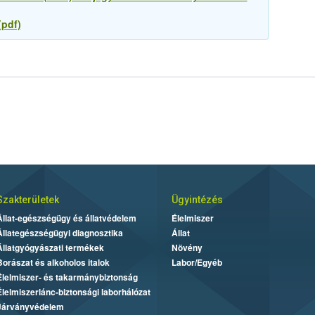
pdf)
Szakterületek
Ügyintézés
Állat-egészségügy és állatvédelem
Élelmiszer
Állategészségügyi diagnosztika
Állat
Állatgyógyászati termékek
Növény
Borászat és alkoholos italok
Labor/Egyéb
Élelmiszer- és takarmánybiztonság
Élelmiszerlánc-biztonsági laborhálózat
Járványvédelem