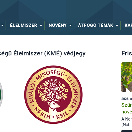
ÉLELMISZER
NÖVÉNY
ÁTFOGÓ TÉMÁK
KA
őségű Élelmiszer (KMÉ) védjegy
Fris
2026. 
Szür
növé
szől
A Nem
(Nébi
Klart