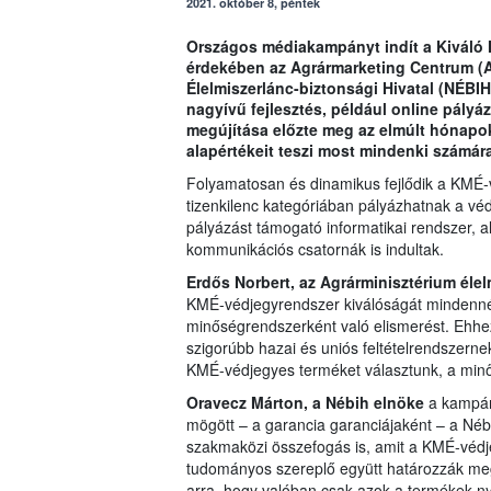
2021. október 8, péntek
Országos médiakampányt indít a Kiváló 
érdekében az Agrármarketing Centrum (A
Élelmiszerlánc-biztonsági Hivatal (NÉB
nagyívű fejlesztés, például online pályáz
megújítása előzte meg az elmúlt hónapo
alapértékeit teszi most mindenki számá
Folyamatosan és dinamikus fejlődik a KMÉ-
tizenkilenc kategóriában pályázhatnak a védj
pályázást támogató informatikai rendszer, 
kommunikációs csatornák is indultak.
Erdős Norbert, az Agrárminisztérium élelm
KMÉ-védjegyrendszer kiválóságát mindennél
minőségrendszerként való elismerést. Ehhez
szigorúbb hazai és uniós feltételrendszerne
KMÉ-védjegyes terméket választunk, a minős
Oravecz Márton, a Nébih elnöke
a kampán
mögött – a garancia garanciájaként – a Nébi
szakmaközi összefogás is, amit a KMÉ-védje
tudományos szereplő együtt határozzák meg
arra, hogy valóban csak azok a termékek n