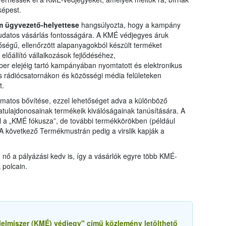
képest.
um ügyvezető-helyettese
hangsúlyozta, hogy a kampány
a tudatos vásárlás fontosságára. A KMÉ védjegyes áruk
égű, ellenőrzött alapanyagokból készült terméket
lőállító vállalkozások fejlődéséhez,
r elejéig tartó kampányában nyomtatott és elektronikus
és rádiócsatornákon és közösségi média felületeken
t.
matos bővítése, ezzel lehetőséget adva a különböző
katulajdonosainak termékeik kiválóságainak tanúsítására. A
l a „KMÉ fókusza”, de további termékkörökben (például
. A következő Termékmustrán pedig a virslik kapják a
nő a pályázási kedv is, így a vásárlók egyre több KMÉ-
 polcain.
lelmiszer (KMÉ) védjegy" című közlemény letölthető