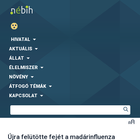
HIVATAL
AKTUÁLIS
ÁLLAT
ÉLELMISZER
NÖVÉNY
ÁTFOGÓ TÉMÁK
KAPCSOLAT
Újra felütötte fejét a madárinfluenza