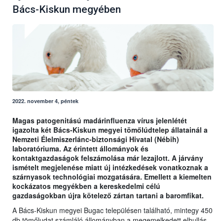
Bács-Kiskun megyében
2022. november 4, péntek
Magas patogenitású madárinfluenza vírus jelenlétét
igazolta két Bács-Kiskun megyei tömőlúdtelep állatainál a
Nemzeti Élelmiszerlánc-biztonsági Hivatal (Nébih)
laboratóriuma. Az érintett állományok és
kontaktgazdaságok felszámolása már lezajlott. A járvány
ismételt megjelenése miatt új intézkedések vonatkoznak a
szárnyasok technológiai mozgatására. Emellett a kiemelten
kockázatos megyékben a kereskedelmi célú
gazdaságokban újra kötelező zártan tartani a baromfikat.
A Bács-Kiskun megyei Bugac településen található, mintegy 450
db tömőludat számláló állományban a megemelkedett elhullás