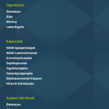
Ügyintézés
Élelmiszer
Állat
Növény
Labor/Egyéb
Kapcsolat
Nébih Igazgatóságok
Nébih Laboratóriumok
Kormányhivatalok
Sajtókapcsolat
Ügyfélszolgálat
Hatósági jogsegély
Élelmiszermentő Központ
Hírlevél feliratkozás
Gyakori kérdések
Élelmiszer