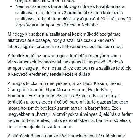
diagnosztikai laboratóriumába.
Nem víziszárnyas baromfik vágóhídra és továbbtartásra
szállítását megelőzően 72 órán belül szintén kötelező a
szállítással érintett termelési egységenként 20 kloáka és 20
légcső/garat tampon beküldése a Nébihbe.
Mindegyik esetben a szállításnál közreműködő szolgáltató
állatorvos felelőssége, hogy a szállítás csak a kedvező
laborvizsgálati eredmények birtokában valósulhasson meg.
A fentieken túl az ország egész területén érvényben van a
víziszárnyasok technológiai mozgatását megelőző kötelező
tamponvizsgálat, de mostantól ez esetben is a szállítás feltétele
a kedvező eredmény rendelkezésre állása.
A magas kockázatú megyékben, azaz Bács-Kiskun, Békés,
Csongrád-Csanád, Győr-Moson-Sopron, Hajdú-Bihar,
Komárom-Esztergom és Szabolcs-Szatmár-Bereg megye
területén a kereskedelmi célból baromfit tartó gazdaságokban
mostantól ismét kötelező zártan tartani a baromfikat. Ezen
megyékben a „háztáji” állományokra érvényes új előírás a fedett
helyen történő etetés, itatás és esetükben is, bár nem kötelező,
de erősen ajánlott a zártan tartás.
A kitörésekről és a nemzetközi kereskedelmet érintő aktuális