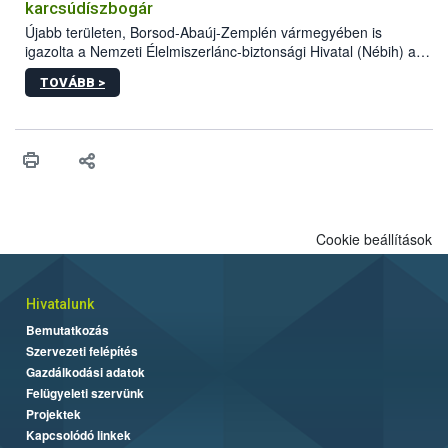
vásárlás kockázatait.
karcsúdíszbogár
Újabb területen, Borsod-Abaúj-Zemplén vármegyében is
igazolta a Nemzeti Élelmiszerlánc-biztonsági Hivatal (Nébih) a
kőrisrontó karcsúdíszbogár (Agrilus planipennis) jelenlétét. A
TOVÁBB >
kártevőt nem csak színcsapdában találták meg, de már fertőzött
fában is azonosították. A növényvédelmi szakemberek folytatják
az intenzív felderítést, emellett az intézkedéseket a szlovák
hatósággal is összehangolják a terjedés megállítása érdekében.
Cookie beállítások
Hivatalunk
Bemutatkozás
Szervezeti felépítés
Gazdálkodási adatok
Felügyeleti szervünk
Projektek
Kapcsolódó linkek