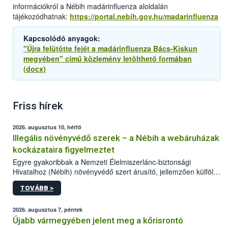
információkról a Nébih madárinfluenza aloldalán
tájékozódhatnak:
https://portal.nebih.gov.hu/madarinfluenza
Kapcsolódó anyagok:
"Újra felütötte fejét a madárinfluenza Bács-Kiskun
megyében" című közlemény letölthető formában
(docx)
Friss hírek
2026. augusztus 10, hétfő
Illegális növényvédő szerek – a Nébih a webáruházak
kockázataira figyelmeztet
Egyre gyakoribbak a Nemzeti Élelmiszerlánc-biztonsági
Hivatalhoz (Nébih) növényvédő szert árusító, jellemzően külföldi
honlapok kapcsán érkező bejelentések. Emellett az ilyen
TOVÁBB >
termékeket kínáló kéretlen online reklámok mennyisége is
számottevően megnövekedett az elmúlt időszakban. A Nébih
összegyűjtötte az illegális növényvédő szerek kapcsán
2026. augusztus 7, péntek
előforduló árulkodó jeleket, valamint a webáruházakból való
Újabb vármegyében jelent meg a kőrisrontó