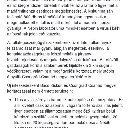
és az idegrendszeri tünetek hívták fel az állattartó figyelmét a
madárinfluenza esetleges megjelenésére. A Kiskunmajsán
található 800 db-os tömőlúd-állományban ugyancsak a
megemelkedett elhullás miatt merült fel a madárinfluenza
gyanúja. A Nébih laboratóriuma mindkét esetben a vírus H5N1
altípusának jelenlétét igazolta.
Az állategészségügyi szakemberek az érintett állományok
felszámolását már gyanú alapján megtették, ezenkívül a
kontaktgazdaságokat is felszámolták a járvány
továbbterjedésének megakadályozása érdekében. A fertőzött
gazdaságok körül a szakemberek kijelölték a 3 km sugarú
védőkörzetet, valamint a megfigyelési körzetet, mely utóbbi
átnyúlik Csongrád-Csanád megye területére is.
Új intézkedésként Bács-Kiskun és Csongrád-Csanád megye
korlátozással nem érintett területein:
Tilos a víziszárnyas baromfik betelepítése és mozgatása. Ez
alól kivételt csak az azonnali vágásra történő szállítás jelent,
ilyen esetben az állatmozgatást megelőző 72 órán belül
kötelező a szállítással érintett termelési egységenként 20
kloáka és 20 légcső/garat tampon beküldése a Nébih