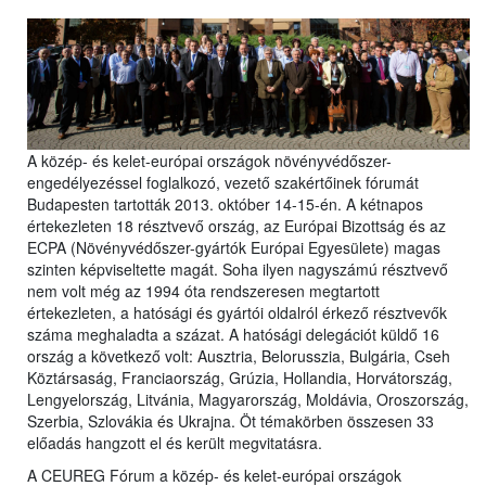
A közép- és kelet-európai országok növényvédőszer-
engedélyezéssel foglalkozó, vezető szakértőinek fórumát
Budapesten tartották 2013. október 14-15-én. A kétnapos
értekezleten 18 résztvevő ország, az Európai Bizottság és az
ECPA (Növényvédőszer-gyártók Európai Egyesülete) magas
szinten képviseltette magát. Soha ilyen nagyszámú résztvevő
nem volt még az 1994 óta rendszeresen megtartott
értekezleten, a hatósági és gyártói oldalról érkező résztvevők
száma meghaladta a százat. A hatósági delegációt küldő 16
ország a következő volt: Ausztria, Belorusszia, Bulgária, Cseh
Köztársaság, Franciaország, Grúzia, Hollandia, Horvátország,
Lengyelország, Litvánia, Magyarország, Moldávia, Oroszország,
Szerbia, Szlovákia és Ukrajna. Öt témakörben összesen 33
előadás hangzott el és került megvitatásra.
A CEUREG Fórum a közép- és kelet-európai országok