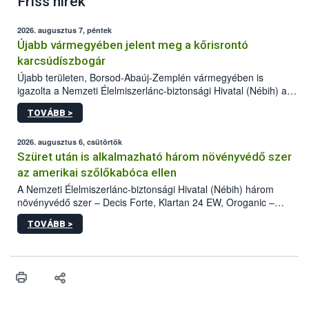
Friss hírek
2026. augusztus 7, péntek
Újabb vármegyében jelent meg a kőrisrontó
karcsúdíszbogár
Újabb területen, Borsod-Abaúj-Zemplén vármegyében is
igazolta a Nemzeti Élelmiszerlánc-biztonsági Hivatal (Nébih) a
kőrisrontó karcsúdíszbogár (Agrilus planipennis) jelenlétét. A
TOVÁBB >
kártevőt nem csak színcsapdában találták meg, de már fertőzött
fában is azonosították. A növényvédelmi szakemberek folytatják
az intenzív felderítést, emellett az intézkedéseket a szlovák
2026. augusztus 6, csütörtök
hatósággal is összehangolják a terjedés megállítása érdekében.
Szüret után is alkalmazható három növényvédő szer
az amerikai szőlőkabóca ellen
A Nemzeti Élelmiszerlánc-biztonsági Hivatal (Nébih) három
növényvédő szer – Decis Forte, Klartan 24 EW, Oroganic –
engedélyokiratát módosította, így azok a szüretet követően,
TOVÁBB >
egészen a vesszőérettség (BBCH 91) stádiumáig
felhasználhatóak a szőlőben. A kiterjesztések célja, hogy a korai
érésű szőlőkben is legyen lehetőség a károsító elleni további
védekezésre. Az Oroganic készítmény kis kiszerelésben kiskerti
felhasználók számára is elérhető és ökológiai termesztésben is
engedélyezett.