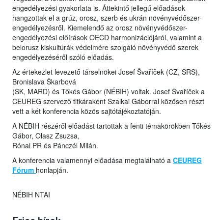
engedélyezési gyakorlata is. Áttekintő jellegű előadások
hangzottak el a grúz, orosz, szerb és ukrán növényvédőszer-
engedélyezésről. Kiemelendő az orosz növényvédőszer-
engedélyezési előírások OECD harmonizációjáról, valamint a
belorusz kiskultúrák védelmére szolgáló növényvédő szerek
engedélyezéséről szóló előadás.
Az értekezlet levezető társelnökei Josef Švaříček (CZ, SRS),
Bronislava Škarbová
(SK, MARD) és Tőkés Gábor (NÉBIH) voltak. Josef Švaříček a
CEUREG szervező titkáraként Szalkai Gáborral közösen részt
vett a két konferencia közös sajtótájékoztatóján.
A NÉBIH részéről előadást tartottak a fenti témakörökben Tőkés
Gábor, Olasz Zsuzsa,
Rónai PR és Pánczél Milán.
A konferencia valamennyi előadása megtalálható a
CEUREG
Fórum
honlapján.
NÉBIH NTAI