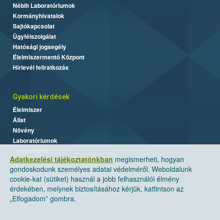
Nébih Laboratóriumok
Kormányhivatalok
Sajtókapcsolat
Ügyfélszolgálat
Hatósági jogsegély
Élelmiszermentő Központ
Hírlevél feliratkozás
Gyakori kérdések
Élelmiszer
Állat
Növény
Laboratóriumok
Labor/Egyéb
Adatkezelési tájékoztatónkban
megismerheti, hogyan
gondoskodunk személyes adatai védelméről. Weboldalunk
cookie-kat (sütiket) használ a jobb felhasználói élmény
érdekében, melynek biztosításához kérjük, kattintson az
„Elfogadom” gombra.