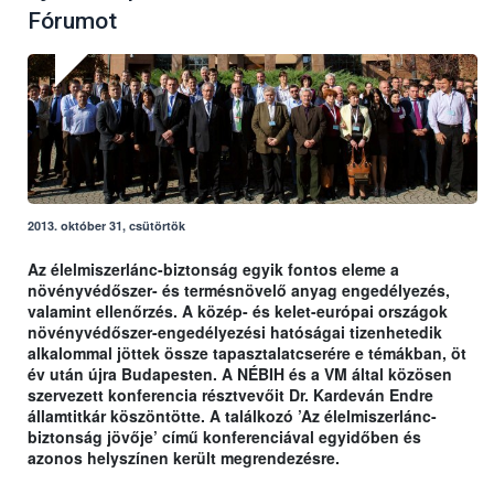
Fórumot
2013. október 31, csütörtök
Az élelmiszerlánc-biztonság egyik fontos eleme a
növényvédőszer- és termésnövelő anyag engedélyezés,
valamint ellenőrzés. A közép- és kelet-európai országok
növényvédőszer-engedélyezési hatóságai tizenhetedik
alkalommal jöttek össze tapasztalatcserére e témákban, öt
év után újra Budapesten. A NÉBIH és a VM által közösen
szervezett konferencia résztvevőit Dr. Kardeván Endre
államtitkár köszöntötte. A találkozó ’Az élelmiszerlánc-
biztonság jövője’ című konferenciával egyidőben és
azonos helyszínen került megrendezésre.