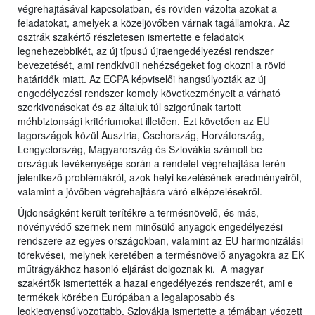
végrehajtásával kapcsolatban, és röviden vázolta azokat a
feladatokat, amelyek a közeljövőben várnak tagállamokra. Az
osztrák szakértő részletesen ismertette e feladatok
legnehezebbikét, az új típusú újraengedélyezési rendszer
bevezetését, ami rendkívüli nehézségeket fog okozni a rövid
határidők miatt. Az ECPA képviselői hangsúlyozták az új
engedélyezési rendszer komoly következményeit a várható
szerkivonásokat és az általuk túl szigorúnak tartott
méhbiztonsági kritériumokat illetően. Ezt követően az EU
tagországok közül Ausztria, Csehország, Horvátország,
Lengyelország, Magyarország és Szlovákia számolt be
országuk tevékenysége során a rendelet végrehajtása terén
jelentkező problémákról, azok helyi kezelésének eredményeiről,
valamint a jövőben végrehajtásra váró elképzelésekről.
Újdonságként került terítékre a termésnövelő, és más,
növényvédő szernek nem minősülő anyagok engedélyezési
rendszere az egyes országokban, valamint az EU harmonizálási
törekvései, melynek keretében a termésnövelő anyagokra az EK
műtrágyákhoz hasonló eljárást dolgoznak ki. A magyar
szakértők ismertették a hazai engedélyezés rendszerét, ami e
termékek körében Európában a legalaposabb és
legkiegyensúlyozottabb. Szlovákia ismertette a témában végzett