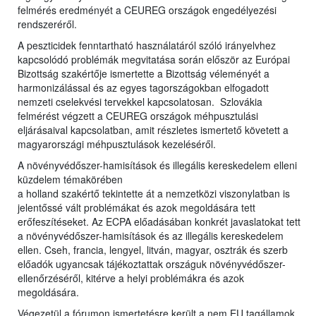
felmérés eredményét a CEUREG országok engedélyezési
rendszeréről.
A peszticidek fenntartható használatáról szóló irányelvhez
kapcsolódó problémák megvitatása során először az Európai
Bizottság szakértője ismertette a Bizottság véleményét a
harmonizálással és az egyes tagországokban elfogadott
nemzeti cselekvési tervekkel kapcsolatosan. Szlovákia
felmérést végzett a CEUREG országok méhpusztulási
eljárásaival kapcsolatban, amit részletes ismertető követett a
magyarországi méhpusztulások kezeléséről.
A növényvédőszer-hamisítások és illegális kereskedelem elleni
küzdelem témakörében
a holland szakértő tekintette át a nemzetközi viszonylatban is
jelentőssé vált problémákat és azok megoldására tett
erőfeszítéseket. Az ECPA előadásában konkrét javaslatokat tett
a növényvédőszer-hamisítások és az illegális kereskedelem
ellen. Cseh, francia, lengyel, litván, magyar, osztrák és szerb
előadók ugyancsak tájékoztattak országuk növényvédőszer-
ellenőrzéséről, kitérve a helyi problémákra és azok
megoldására.
Végezetül a fórumon ismertetésre került a nem EU tagállamok