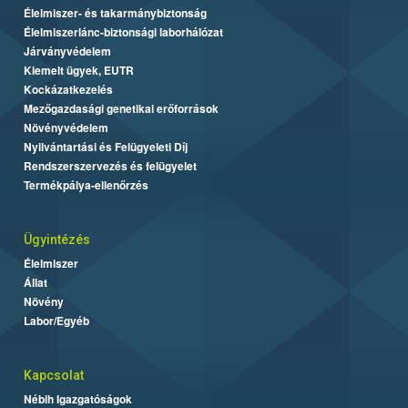
Élelmiszer- és takarmánybiztonság
Élelmiszerlánc-biztonsági laborhálózat
Járványvédelem
Kiemelt ügyek, EUTR
Kockázatkezelés
Mezőgazdasági genetikai erőforrások
Növényvédelem
Nyilvántartási és Felügyeleti Díj
Rendszerszervezés és felügyelet
Termékpálya-ellenőrzés
Ügyintézés
Élelmiszer
Állat
Növény
Labor/Egyéb
Kapcsolat
Nébih Igazgatóságok