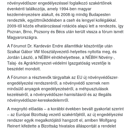
növényvédőszer engedélyezéssel foglalkozó szakértőinek
évenkénti találkozója, amely 1994-ben magyar
kezdeményezésre alakult, és 2008-ig mindig Budapesten
rendezték, együttműködésben a cseh és lengyel kollégákkal.
2009-től közös elhatározással rotációs alapú lett a rendezés, így
Poznan, Brno, Pozsony és Bécs után került vissza a fórum ismét
Magyarországra.
A Fórumot Dr. Kardeván Endre államtitkár köszöntője után
Szalkai Gábor VM főosztályvezető-helyettes nyitotta meg, és
Jordán László, a NÉBIH elnökhelyettese, a NÉBIH Növény-,
Talaj- és Agrárkörnyezet-védelmi Igazgatóság vezetője is
beszédet mondott.
A Fórumon a résztvevők tárgyaltak az EU új növényvédőszer-
engedélyezési rendszeréről, a növényvédő szernek nem
minősülő anyagok engedélyezéséről, a méhpusztulások
kezeléséről, a növényvédőszer-hamisításról és az illegális
növényvédőszer-kereskedelemről.
A megnyitó előadás – a korábbi években bevált gyakorlat szerint
– az Európai Bizottság vezető szakértőjétől, az új engedélyezési
rendszer egyik megalkotójától hangzott el, amiben Wolfgang
Reinert kifejtette a Bizottság hivatalos álláspontját a rendelet