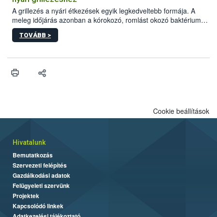
engedélyezett.
A grillezés a nyári étkezések egyik legkedveltebb formája. A
meleg időjárás azonban a kórokozó, romlást okozó baktériumok
gyorsabb szaporodásának is kedvez. A szabadtéri sütögetés
TOVÁBB >
ezért nem csupán a megfelelő sütési technikáról szól: legalább
ilyen fontos az alapanyagok biztonságos kezelése, az alapvető
higiéniai szabályok betartása, a megfelelő hőkezelés, valamint a
maradékok szakszerű tárolása. A Nemzeti Élelmiszerlánc-
biztonsági Hivatal (Nébih) Oktatási Programja összegyűjtötte a
biztonságos grillezés legfontosabb tudnivalóit.
Cookie beállítások
Hivatalunk
Bemutatkozás
Szervezeti felépítés
Gazdálkodási adatok
Felügyeleti szervünk
Projektek
Kapcsolódó linkek
Adatkezelési tájékoztató