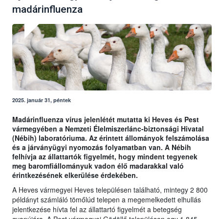
madárinfluenza
2025. január 31, péntek
Madárinfluenza vírus jelenlétét mutatta ki Heves és Pest
vármegyében a Nemzeti Élelmiszerlánc-biztonsági Hivatal
(Nébih) laboratóriuma. Az érintett állományok felszámolása
és a járványügyi nyomozás folyamatban van. A Nébih
felhívja az állattartók figyelmét, hogy mindent tegyenek
meg baromfiállományuk vadon élő madarakkal való
érintkezésének elkerülése érdekében.
A Heves vármegyei Heves településen található, mintegy 2 800
példányt számláló tömőlúd telepen a megemelkedett elhullás
jelentkezése hívta fel az állattartó figyelmét a betegség