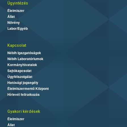
Ügyintézés
Élelmiszer
Állat
Növény
Labor/Egyéb
Kapcsolat
Nébih Igazgatóságok
Nébih Laboratóriumok
Kormányhivatalok
Sajtókapcsolat
Ügyfélszolgálat
Hatósági jogsegély
Élelmiszermentő Központ
Hírlevél feliratkozás
Gyakori kérdések
Élelmiszer
Állat