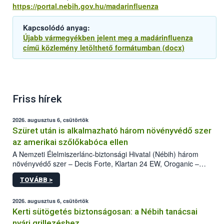
https://portal.nebih.gov.hu/madarinfluenza
Kapcsolódó anyag:
Újabb vármegyékben jelent meg a madárinfluenza
című közlemény letölthető formátumban (docx)
Friss hírek
2026. augusztus 6, csütörtök
Szüret után is alkalmazható három növényvédő szer
az amerikai szőlőkabóca ellen
A Nemzeti Élelmiszerlánc-biztonsági Hivatal (Nébih) három
növényvédő szer – Decis Forte, Klartan 24 EW, Oroganic –
engedélyokiratát módosította, így azok a szüretet követően,
TOVÁBB >
egészen a vesszőérettség (BBCH 91) stádiumáig
felhasználhatóak a szőlőben. A kiterjesztések célja, hogy a korai
érésű szőlőkben is legyen lehetőség a károsító elleni további
2026. augusztus 6, csütörtök
védekezésre. Az Oroganic készítmény kis kiszerelésben kiskerti
Kerti sütögetés biztonságosan: a Nébih tanácsai
felhasználók számára is elérhető és ökológiai termesztésben is
nyári grillezéshez