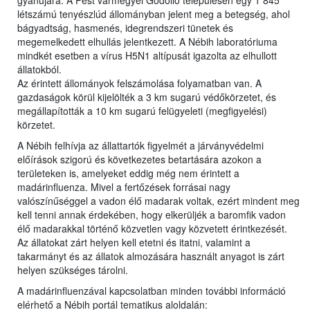
gyanújára. A Pest vármegyei Gödöllő településen egy 1 845
létszámú tenyészlúd állományban jelent meg a betegség, ahol
bágyadtság, hasmenés, idegrendszeri tünetek és
megemelkedett elhullás jelentkezett. A Nébih laboratóriuma
mindkét esetben a vírus H5N1 altípusát igazolta az elhullott
állatokból.
Az érintett állományok felszámolása folyamatban van. A
gazdaságok körül kijelölték a 3 km sugarú védőkörzetet, és
megállapították a 10 km sugarú felügyeleti (megfigyelési)
körzetet.
A Nébih felhívja az állattartók figyelmét a járványvédelmi
előírások szigorú és következetes betartására azokon a
területeken is, amelyeket eddig még nem érintett a
madárinfluenza. Mivel a fertőzések forrásai nagy
valószínűséggel a vadon élő madarak voltak, ezért mindent meg
kell tenni annak érdekében, hogy elkerüljék a baromfik vadon
élő madarakkal történő közvetlen vagy közvetett érintkezését.
Az állatokat zárt helyen kell etetni és itatni, valamint a
takarmányt és az állatok almozására használt anyagot is zárt
helyen szükséges tárolni.
A madárinfluenzával kapcsolatban minden további információ
elérhető a Nébih portál tematikus aloldalán: