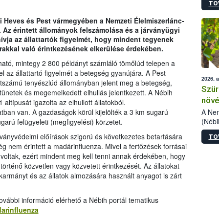
TO
kőris
jelen
 ki Heves és Pest vármegyében a Nemzeti Élelmiszerlánc-
talál
. Az érintett állományok felszámolása és a járványügyi
azono
vja az állattartók figyelmét, hogy mindent tegyenek
folyta
kkal való érintkezésének elkerülése érdekében.
intéz
össze
ató, mintegy 2 800 példányt számláló tömőlúd telepen a
érdek
l az állattartó figyelmét a betegség gyanújára. A Pest
2026. 
étszámú tenyészlúd állományban jelent meg a betegség,
Szür
ünetek és megemelkedett elhullás jelentkezett. A Nébih
növé
ltípusát igazolta az elhullott állatokból.
szől
A Nem
atban van. A gazdaságok körül kijelölték a 3 km sugarú
(Nébi
arú felügyeleti (megfigyelési) körzetet.
Klart
járványvédelmi előírások szigorú és következetes betartására
TO
módos
g nem érintett a madárinfluenza. Mivel a fertőzések forrásai
egész
voltak, ezért mindent meg kell tenni annak érdekében, hogy
felha
örténő közvetlen vagy közvetett érintkezését. Az állatokat
célja
 takarmányt és az állatok almozására használt anyagot is zárt
lehet
Az Or
felha
vábbi információ elérhető a Nébih portál tematikus
terme
darinfluenza