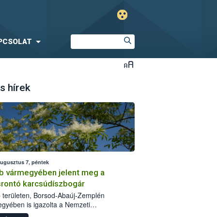
PCSOLAT
s hírek
augusztus 7, péntek
b vármegyében jelent meg a
srontó karcsúdíszbogár
 területen, Borsod-Abaúj-Zemplén
gyében is igazolta a Nemzeti
iszerlánc-biztonsági Hivatal (Nébih) a