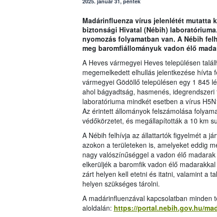
2025. január 31, péntek
Madárinfluenza vírus jelenlétét mutatta
biztonsági Hivatal (Nébih) laboratóriuma
nyomozás folyamatban van. A Nébih felhí
meg baromfiállományuk vadon élő madara
A Heves vármegyei Heves településen találh
megemelkedett elhullás jelentkezése hívta fe
vármegyei Gödöllő településen egy 1 845 l
ahol bágyadtság, hasmenés, idegrendszeri t
laboratóriuma mindkét esetben a vírus H5N1 a
Az érintett állományok felszámolása folyam
védőkörzetet, és megállapították a 10 km sug
A Nébih felhívja az állattartók figyelmét a 
azokon a területeken is, amelyeket eddig mé
nagy valószínűséggel a vadon élő madarak 
elkerüljék a baromfik vadon élő madarakkal t
zárt helyen kell etetni és itatni, valamint a
helyen szükséges tárolni.
A madárinfluenzával kapcsolatban minden to
aloldalán:
https://portal.nebih.gov.hu/ma