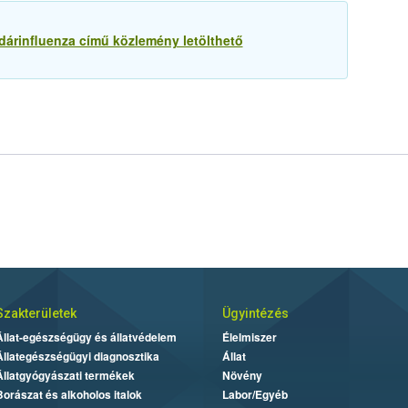
árinfluenza című közlemény letölthető
Szakterületek
Ügyintézés
Állat-egészségügy és állatvédelem
Élelmiszer
Állategészségügyi diagnosztika
Állat
Állatgyógyászati termékek
Növény
Borászat és alkoholos italok
Labor/Egyéb