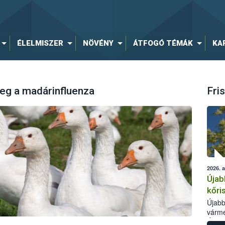
ÉLELMISZER
NÖVÉNY
ÁTFOGÓ TÉMÁK
KA
eg a madárinfluenza
Fris
2026. 
Újab
kőri
Újabb
várme
Élelm