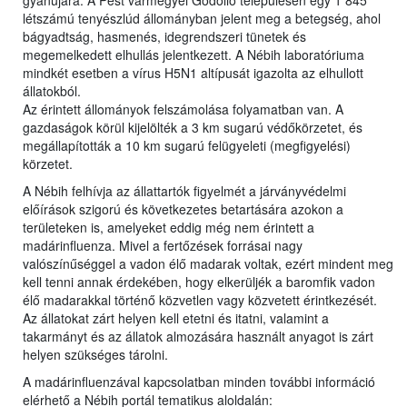
gyanújára. A Pest vármegyei Gödöllő településen egy 1 845
létszámú tenyészlúd állományban jelent meg a betegség, ahol
bágyadtság, hasmenés, idegrendszeri tünetek és
megemelkedett elhullás jelentkezett. A Nébih laboratóriuma
mindkét esetben a vírus H5N1 altípusát igazolta az elhullott
állatokból.
Az érintett állományok felszámolása folyamatban van. A
gazdaságok körül kijelölték a 3 km sugarú védőkörzetet, és
megállapították a 10 km sugarú felügyeleti (megfigyelési)
körzetet.
A Nébih felhívja az állattartók figyelmét a járványvédelmi
előírások szigorú és következetes betartására azokon a
területeken is, amelyeket eddig még nem érintett a
madárinfluenza. Mivel a fertőzések forrásai nagy
valószínűséggel a vadon élő madarak voltak, ezért mindent meg
kell tenni annak érdekében, hogy elkerüljék a baromfik vadon
élő madarakkal történő közvetlen vagy közvetett érintkezését.
Az állatokat zárt helyen kell etetni és itatni, valamint a
takarmányt és az állatok almozására használt anyagot is zárt
helyen szükséges tárolni.
A madárinfluenzával kapcsolatban minden további információ
elérhető a Nébih portál tematikus aloldalán: