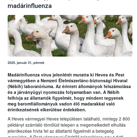
madárinfluenza
2025. január 31, péntek
Madárinfluenza vírus jelenlétét mutatta ki Heves és Pest
vármegyében a Nemzeti Élelmiszerlánc-biztonsági Hivatal
(Nébih) laboratóriuma. Az érintett állományok felszámolása
és a járványügyi nyomozás folyamatban van. A Nébih
felhívja az állattartók figyelmét, hogy mindent tegyenek
meg baromfiállományuk vadon élő madarakkal való
érintkezésének elkerülése érdekében.
A Heves vármegyei Heves településen található, mintegy 2 800
példányt számláló tömőlúd telepen a megemelkedett elhullás
jelentkezése hívta fel az állattartó figyelmét a betegség