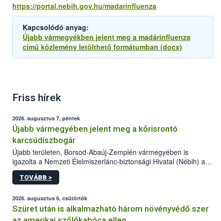
https://portal.nebih.gov.hu/madarinfluenza
Kapcsolódó anyag:
Újabb vármegyékben jelent meg a madárinfluenza
című közlemény letölthető formátumban (docx)
Friss hírek
2026. augusztus 7, péntek
Újabb vármegyében jelent meg a kőrisrontó
karcsúdíszbogár
Újabb területen, Borsod-Abaúj-Zemplén vármegyében is
igazolta a Nemzeti Élelmiszerlánc-biztonsági Hivatal (Nébih) a
kőrisrontó karcsúdíszbogár (Agrilus planipennis) jelenlétét. A
TOVÁBB >
kártevőt nem csak színcsapdában találták meg, de már fertőzött
fában is azonosították. A növényvédelmi szakemberek folytatják
az intenzív felderítést, emellett az intézkedéseket a szlovák
2026. augusztus 6, csütörtök
hatósággal is összehangolják a terjedés megállítása érdekében.
Szüret után is alkalmazható három növényvédő szer
az amerikai szőlőkabóca ellen