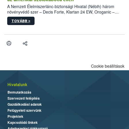
A Nemzeti Élelmiszerlánc-biztonsági Hivatal (Nébih) három
növényvédő szer – Decis Forte, Klartan 24 EW, Oroganic –
engedélyokiratát módosította, így azok a szüretet követően,
TOVÁBB >
egészen a vesszőérettség (BBCH 91) stádiumáig
felhasználhatóak a szőlőben. A kiterjesztések célja, hogy a korai
érésű szőlőkben is legyen lehetőség a károsító elleni további
védekezésre. Az Oroganic készítmény kis kiszerelésben kiskerti
felhasználók számára is elérhető és ökológiai termesztésben is
engedélyezett.
Cookie beállítások
Hivatalunk
Bemutatkozás
Szervezeti felépítés
Gazdálkodási adatok
Felügyeleti szervünk
Projektek
Kapcsolódó linkek
Adatkezelési tájékoztató