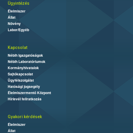
Ügyintézés
Élelmiszer
Állat
Növény
Labor/Egyéb
Kapcsolat
Nébih Igazgatóságok
Nébih Laboratóriumok
Kormányhivatalok
Sajtókapcsolat
Ügyfélszolgálat
Hatósági jogsegély
Élelmiszermentő Központ
Hírlevél feliratkozás
Gyakori kérdések
Élelmiszer
Állat