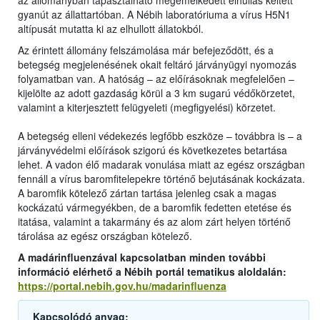
az állományban tapasztalható megemelkedett elhullás keltett
gyanút az állattartóban. A Nébih laboratóriuma a vírus H5N1
altípusát mutatta ki az elhullott állatokból.
Az érintett állomány felszámolása már befejeződött, és a
betegség megjelenésének okait feltáró járványügyi nyomozás
folyamatban van. A hatóság – az előírásoknak megfelelően –
kijelölte az adott gazdaság körül a 3 km sugarú védőkörzetet,
valamint a kiterjesztett felügyeleti (megfigyelési) körzetet.
A betegség elleni védekezés legfőbb eszköze – továbbra is – a
járványvédelmi előírások szigorú és következetes betartása
lehet. A vadon élő madarak vonulása miatt az egész országban
fennáll a vírus baromfitelepekre történő bejutásának kockázata.
A baromfik kötelező zártan tartása jelenleg csak a magas
kockázatú vármegyékben, de a baromfik fedetten etetése és
itatása, valamint a takarmány és az alom zárt helyen történő
tárolása az egész országban kötelező.
A madárinfluenzával kapcsolatban minden további
információ elérhető a Nébih portál tematikus aloldalán:
https://portal.nebih.gov.hu/madarinfluenza
Kapcsolódó anyag: