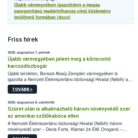
Újabb vármegyében igazolódott a magas
patogenitású madárinfluenza című közlemény
letölthető formában (docx)
Friss hírek
2026. augusztus 7, péntek
Újabb vármegyében jelent meg a kőrisrontó
karcsúdíszbogár
Újabb területen, Borsod-Abaúj-Zemplén vármegyében is
igazolta a Nemzeti Élelmiszerlánc-biztonsági Hivatal (Nébih) a
kőrisrontó karcsúdíszbogár (Agrilus planipennis) jelenlétét. A
TOVÁBB >
kártevőt nem csak színcsapdában találták meg, de már fertőzött
fában is azonosították. A növényvédelmi szakemberek folytatják
az intenzív felderítést, emellett az intézkedéseket a szlovák
2026. augusztus 6, csütörtök
hatósággal is összehangolják a terjedés megállítása érdekében.
Szüret után is alkalmazható három növényvédő szer
az amerikai szőlőkabóca ellen
A Nemzeti Élelmiszerlánc-biztonsági Hivatal (Nébih) három
növényvédő szer – Decis Forte, Klartan 24 EW, Oroganic –
engedélyokiratát módosította, így azok a szüretet követően,