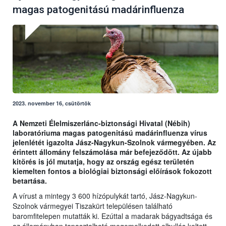
magas patogenitású madárinfluenza
2023. november 16, csütörtök
A Nemzeti Élelmiszerlánc-biztonsági Hivatal (Nébih)
laboratóriuma magas patogenitású madárinfluenza vírus
jelenlétét igazolta Jász-Nagykun-Szolnok vármegyében. Az
érintett állomány felszámolása már befejeződött. Az újabb
kitörés is jól mutatja, hogy az ország egész területén
kiemelten fontos a biológiai biztonsági előírások fokozott
betartása.
A vírust a mintegy 3 600 hízópulykát tartó, Jász-Nagykun-
Szolnok vármegyei Tiszakürt településen található
baromfitelepen mutatták ki. Ezúttal a madarak bágyadtsága és