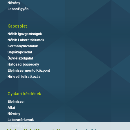
Növény
Labor/Egyéb
Kapcsolat
Nébih Igazgatóságok
Nébih Laboratóriumok
Kormányhivatalok
Sajtókapcsolat
Ügyfélszolgálat
Hatósági jogsegély
Élelmiszermentő Központ
Hírlevél feliratkozás
Gyakori kérdések
Élelmiszer
Állat
Növény
Laboratóriumok
Labor/Egyéb