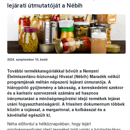
lejárati útmutatóját a Nébih
2024. szeptember 10, kedd
További termékkategóriákkal bővült a Nemzeti
Élelmiszerlánc-biztonsági Hivatal (Nébih) Maradék nélkül
programjának méltán népszerű lejárati útmutatója. A
hiánypótló gyűjtemény a lakosság, a kereskedelmi szektor
és a karitatív szervezetek számára ad hasznos
iránymutatást a minőségmegőrzési idejű termékek lejárat
utáni fogyaszthatóságáról. A frissített dokumentum többek
között a tojással, a margarinnal, a kolbásszal és a
kávéitallal egészült ki.
Néha előfordul a hétköznapokban, hogy lejárt
minőségmegőrzési idejű terméket talál valaki a háztartásában,