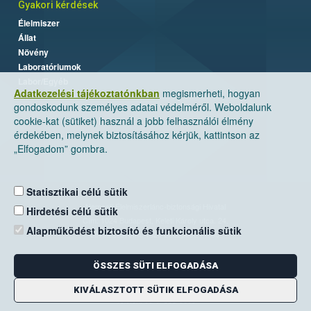
Gyakori kérdések
Élelmiszer
Állat
Növény
Laboratóriumok
Labor/Egyéb
Adatkezelési tájékoztatónkban
megismerheti, hogyan
gondoskodunk személyes adatai védelméről. Weboldalunk
cookie-kat (sütiket) használ a jobb felhasználói élmény
érdekében, melynek biztosításához kérjük, kattintson az
„Elfogadom” gombra.
Statisztikai célú sütik
Nemzeti Élelmiszerlánc-biztonsági Hivatal
Hirdetési célú sütik
Cím: 1024 Budapest, Keleti Károly utca. 24.
Alapműködést biztosító és funkcionális sütik
Levelezési cím: 1525 Budapest. Pf. 30.
ÖSSZES SÜTI ELFOGADÁSA
E-mail:
ugyfelszolgalat@nebih.gov.hu
Zöld szám: 06-80/263-244
KIVÁLASZTOTT SÜTIK ELFOGADÁSA
Telefon: 06-1/ 336-9000