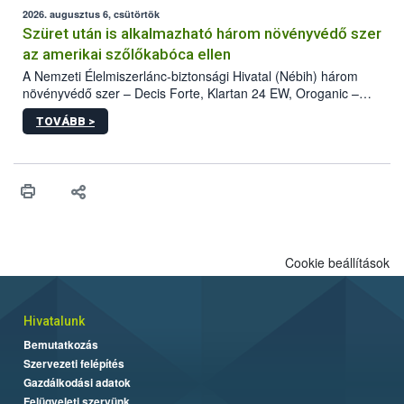
az intenzív felderítést, emellett az intézkedéseket a szlovák
2026. augusztus 6, csütörtök
hatósággal is összehangolják a terjedés megállítása érdekében.
Szüret után is alkalmazható három növényvédő szer
az amerikai szőlőkabóca ellen
A Nemzeti Élelmiszerlánc-biztonsági Hivatal (Nébih) három
növényvédő szer – Decis Forte, Klartan 24 EW, Oroganic –
engedélyokiratát módosította, így azok a szüretet követően,
TOVÁBB >
egészen a vesszőérettség (BBCH 91) stádiumáig
felhasználhatóak a szőlőben. A kiterjesztések célja, hogy a korai
érésű szőlőkben is legyen lehetőség a károsító elleni további
védekezésre. Az Oroganic készítmény kis kiszerelésben kiskerti
felhasználók számára is elérhető és ökológiai termesztésben is
engedélyezett.
Cookie beállítások
Hivatalunk
Bemutatkozás
Szervezeti felépítés
Gazdálkodási adatok
Felügyeleti szervünk