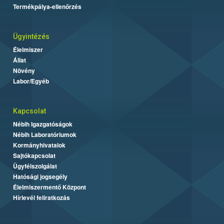
Termékpálya-ellenőrzés
Ügyintézés
Élelmiszer
Állat
Növény
Labor/Egyéb
Kapcsolat
Nébih Igazgatóságok
Nébih Laboratóriumok
Kormányhivatalok
Sajtókapcsolat
Ügyfélszolgálat
Hatósági jogsegély
Élelmiszermentő Központ
Hírlevél feliratkozás