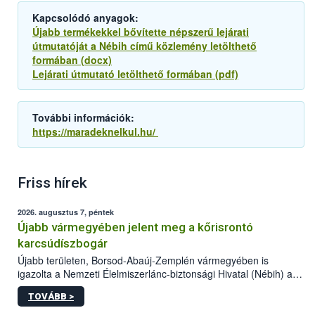
Kapcsolódó anyagok:
Újabb termékekkel bővítette népszerű lejárati
útmutatóját a Nébih című közlemény letölthető
formában (docx)
Lejárati útmutató letölthető formában (pdf)
További információk:
https://maradeknelkul.hu/
Friss hírek
2026. augusztus 7, péntek
Újabb vármegyében jelent meg a kőrisrontó
karcsúdíszbogár
Újabb területen, Borsod-Abaúj-Zemplén vármegyében is
igazolta a Nemzeti Élelmiszerlánc-biztonsági Hivatal (Nébih) a
kőrisrontó karcsúdíszbogár (Agrilus planipennis) jelenlétét. A
TOVÁBB >
kártevőt nem csak színcsapdában találták meg, de már fertőzött
fában is azonosították. A növényvédelmi szakemberek folytatják