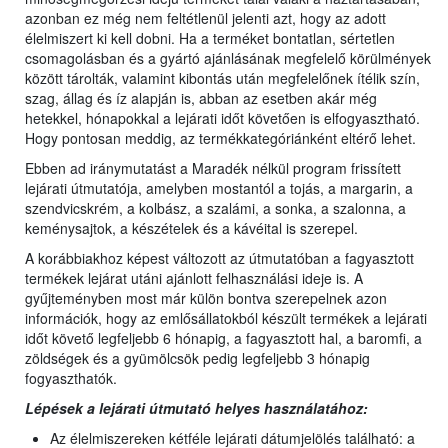
azonban ez még nem feltétlenül jelenti azt, hogy az adott
élelmiszert ki kell dobni. Ha a terméket bontatlan, sértetlen
csomagolásban és a gyártó ajánlásának megfelelő körülmények
között tárolták, valamint kibontás után megfelelőnek ítélik szín,
szag, állag és íz alapján is, abban az esetben akár még
hetekkel, hónapokkal a lejárati időt követően is elfogyasztható.
Hogy pontosan meddig, az termékkategóriánként eltérő lehet.
Ebben ad iránymutatást a Maradék nélkül program frissített
lejárati útmutatója, amelyben mostantól a tojás, a margarin, a
szendvicskrém, a kolbász, a szalámi, a sonka, a szalonna, a
keménysajtok, a készételek és a kávéital is szerepel.
A korábbiakhoz képest változott az útmutatóban a fagyasztott
termékek lejárat utáni ajánlott felhasználási ideje is. A
gyűjteményben most már külön bontva szerepelnek azon
információk, hogy az emlősállatokból készült termékek a lejárati
időt követő legfeljebb 6 hónapig, a fagyasztott hal, a baromfi, a
zöldségek és a gyümölcsök pedig legfeljebb 3 hónapig
fogyaszthatók.
Lépések a lejárati útmutató helyes használatához:
Az élelmiszereken kétféle lejárati dátumjelölés található: a