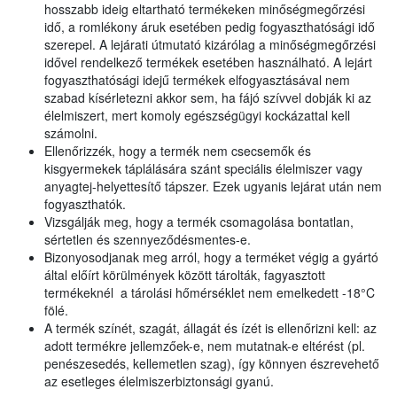
hosszabb ideig eltartható termékeken minőségmegőrzési
idő, a romlékony áruk esetében pedig fogyaszthatósági idő
szerepel. A lejárati útmutató kizárólag a minőségmegőrzési
idővel rendelkező termékek esetében használható. A lejárt
fogyaszthatósági idejű termékek elfogyasztásával nem
szabad kísérletezni akkor sem, ha fájó szívvel dobják ki az
élelmiszert, mert komoly egészségügyi kockázattal kell
számolni.
Ellenőrizzék, hogy a termék nem csecsemők és
kisgyermekek táplálására szánt speciális élelmiszer vagy
anyagtej-helyettesítő tápszer. Ezek ugyanis lejárat után nem
fogyaszthatók.
Vizsgálják meg, hogy a termék csomagolása bontatlan,
sértetlen és szennyeződésmentes-e.
Bizonyosodjanak meg arról, hogy a terméket végig a gyártó
által előírt körülmények között tárolták, fagyasztott
termékeknél a tárolási hőmérséklet nem emelkedett -18°C
fölé.
A termék színét, szagát, állagát és ízét is ellenőrizni kell: az
adott termékre jellemzőek-e, nem mutatnak-e eltérést (pl.
penészesedés, kellemetlen szag), így könnyen észrevehető
az esetleges élelmiszerbiztonsági gyanú.