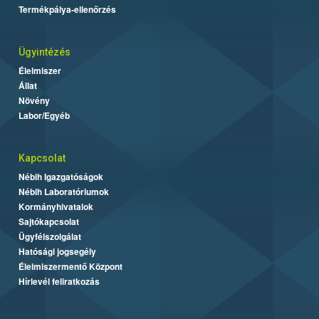
Termékpálya-ellenőrzés
Ügyintézés
Élelmiszer
Állat
Növény
Labor/Egyéb
Kapcsolat
Nébih Igazgatóságok
Nébih Laboratóriumok
Kormányhivatalok
Sajtókapcsolat
Ügyfélszolgálat
Hatósági jogsegély
Élelmiszermentő Központ
Hírlevél feliratkozás