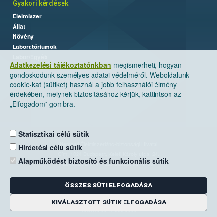
Gyakori kérdések
Élelmiszer
Állat
Növény
Laboratóriumok
Labor/Egyéb
Adatkezelési tájékoztatónkban
megismerheti, hogyan
gondoskodunk személyes adatai védelméről. Weboldalunk
cookie-kat (sütiket) használ a jobb felhasználói élmény
érdekében, melynek biztosításához kérjük, kattintson az
„Elfogadom” gombra.
Statisztikai célú sütik
Nemzeti Élelmiszerlánc-biztonsági Hivatal
Hirdetési célú sütik
Cím: 1024 Budapest, Keleti Károly utca. 24.
Alapműködést biztosító és funkcionális sütik
Levelezési cím: 1525 Budapest. Pf. 30.
ÖSSZES SÜTI ELFOGADÁSA
E-mail:
ugyfelszolgalat@nebih.gov.hu
Zöld szám: 06-80/263-244
KIVÁLASZTOTT SÜTIK ELFOGADÁSA
Telefon: 06-1/ 336-9000