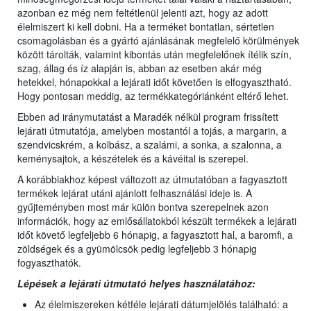
azonban ez még nem feltétlenül jelenti azt, hogy az adott
élelmiszert ki kell dobni. Ha a terméket bontatlan, sértetlen
csomagolásban és a gyártó ajánlásának megfelelő körülmények
között tárolták, valamint kibontás után megfelelőnek ítélik szín,
szag, állag és íz alapján is, abban az esetben akár még
hetekkel, hónapokkal a lejárati időt követően is elfogyasztható.
Hogy pontosan meddig, az termékkategóriánként eltérő lehet.
Ebben ad iránymutatást a Maradék nélkül program frissített
lejárati útmutatója, amelyben mostantól a tojás, a margarin, a
szendvicskrém, a kolbász, a szalámi, a sonka, a szalonna, a
keménysajtok, a készételek és a kávéital is szerepel.
A korábbiakhoz képest változott az útmutatóban a fagyasztott
termékek lejárat utáni ajánlott felhasználási ideje is. A
gyűjteményben most már külön bontva szerepelnek azon
információk, hogy az emlősállatokból készült termékek a lejárati
időt követő legfeljebb 6 hónapig, a fagyasztott hal, a baromfi, a
zöldségek és a gyümölcsök pedig legfeljebb 3 hónapig
fogyaszthatók.
Lépések a lejárati útmutató helyes használatához:
Az élelmiszereken kétféle lejárati dátumjelölés található: a