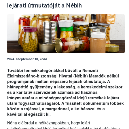
lejárati útmutatóját a Nébih
2024. szeptember 10, kedd
További termékkategóriákkal bővült a Nemzeti
Élelmiszerlánc-biztonsági Hivatal (Nébih) Maradék nélkül
programjának méltán népszerű lejárati útmutatója. A
hiánypótló gyűjtemény a lakosság, a kereskedelmi szektor
és a karitatív szervezetek számára ad hasznos
iránymutatást a minőségmegőrzési idejű termékek lejárat
utáni fogyaszthatóságáról. A frissített dokumentum többek
között a tojással, a margarinnal, a kolbásszal és a
kávéitallal egészült ki.
Néha előfordul a hétköznapokban, hogy lejárt
minőségmegőrzési idejű terméket talál valaki a háztartásában,