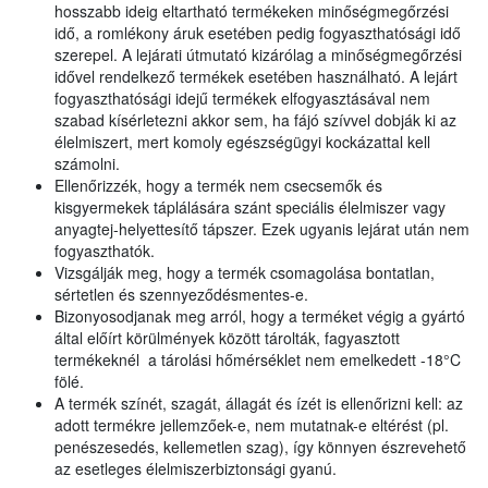
hosszabb ideig eltartható termékeken minőségmegőrzési
idő, a romlékony áruk esetében pedig fogyaszthatósági idő
szerepel. A lejárati útmutató kizárólag a minőségmegőrzési
idővel rendelkező termékek esetében használható. A lejárt
fogyaszthatósági idejű termékek elfogyasztásával nem
szabad kísérletezni akkor sem, ha fájó szívvel dobják ki az
élelmiszert, mert komoly egészségügyi kockázattal kell
számolni.
Ellenőrizzék, hogy a termék nem csecsemők és
kisgyermekek táplálására szánt speciális élelmiszer vagy
anyagtej-helyettesítő tápszer. Ezek ugyanis lejárat után nem
fogyaszthatók.
Vizsgálják meg, hogy a termék csomagolása bontatlan,
sértetlen és szennyeződésmentes-e.
Bizonyosodjanak meg arról, hogy a terméket végig a gyártó
által előírt körülmények között tárolták, fagyasztott
termékeknél a tárolási hőmérséklet nem emelkedett -18°C
fölé.
A termék színét, szagát, állagát és ízét is ellenőrizni kell: az
adott termékre jellemzőek-e, nem mutatnak-e eltérést (pl.
penészesedés, kellemetlen szag), így könnyen észrevehető
az esetleges élelmiszerbiztonsági gyanú.