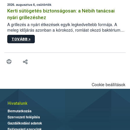
érésű szőlőkben is legyen lehetőség a károsító elleni további
2026. augusztus 6, csütörtök
védekezésre. Az Oroganic készítmény kis kiszerelésben kiskerti
Kerti sütögetés biztonságosan: a Nébih tanácsai
felhasználók számára is elérhető és ökológiai termesztésben is
nyári grillezéshez
engedélyezett.
A grillezés a nyári étkezések egyik legkedveltebb formája. A
meleg időjárás azonban a kórokozó, romlást okozó baktériumok
gyorsabb szaporodásának is kedvez. A szabadtéri sütögetés
TOVÁBB >
ezért nem csupán a megfelelő sütési technikáról szól: legalább
ilyen fontos az alapanyagok biztonságos kezelése, az alapvető
higiéniai szabályok betartása, a megfelelő hőkezelés, valamint a
maradékok szakszerű tárolása. A Nemzeti Élelmiszerlánc-
biztonsági Hivatal (Nébih) Oktatási Programja összegyűjtötte a
biztonságos grillezés legfontosabb tudnivalóit.
Cookie beállítások
Hivatalunk
Bemutatkozás
Szervezeti felépítés
Gazdálkodási adatok
Felügyeleti szervünk