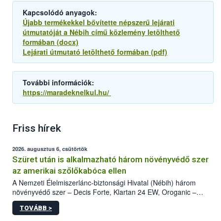
Kapcsolódó anyagok:
Újabb termékekkel bővítette népszerű lejárati
útmutatóját a Nébih című közlemény letölthető
formában (docx)
Lejárati útmutató letölthető formában (pdf)
További információk:
https://maradeknelkul.hu/
Friss hírek
2026. augusztus 6, csütörtök
Szüret után is alkalmazható három növényvédő szer
az amerikai szőlőkabóca ellen
A Nemzeti Élelmiszerlánc-biztonsági Hivatal (Nébih) három
növényvédő szer – Decis Forte, Klartan 24 EW, Oroganic –
engedélyokiratát módosította, így azok a szüretet követően,
TOVÁBB >
egészen a vesszőérettség (BBCH 91) stádiumáig
felhasználhatóak a szőlőben. A kiterjesztések célja, hogy a korai