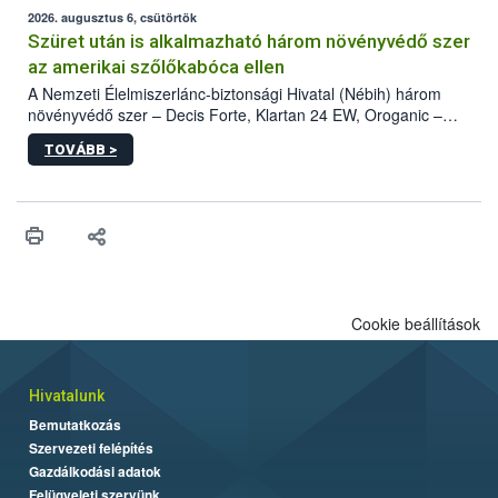
az intenzív felderítést, emellett az intézkedéseket a szlovák
2026. augusztus 6, csütörtök
hatósággal is összehangolják a terjedés megállítása érdekében.
Szüret után is alkalmazható három növényvédő szer
az amerikai szőlőkabóca ellen
A Nemzeti Élelmiszerlánc-biztonsági Hivatal (Nébih) három
növényvédő szer – Decis Forte, Klartan 24 EW, Oroganic –
engedélyokiratát módosította, így azok a szüretet követően,
TOVÁBB >
egészen a vesszőérettség (BBCH 91) stádiumáig
felhasználhatóak a szőlőben. A kiterjesztések célja, hogy a korai
érésű szőlőkben is legyen lehetőség a károsító elleni további
védekezésre. Az Oroganic készítmény kis kiszerelésben kiskerti
felhasználók számára is elérhető és ökológiai termesztésben is
engedélyezett.
Cookie beállítások
Hivatalunk
Bemutatkozás
Szervezeti felépítés
Gazdálkodási adatok
Felügyeleti szervünk