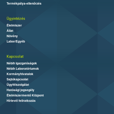
Termékpálya-ellenőrzés
Ügyintézés
Élelmiszer
Állat
Növény
Labor/Egyéb
Kapcsolat
Nébih Igazgatóságok
Nébih Laboratóriumok
Kormányhivatalok
Sajtókapcsolat
Ügyfélszolgálat
Hatósági jogsegély
Élelmiszermentő Központ
Hírlevél feliratkozás