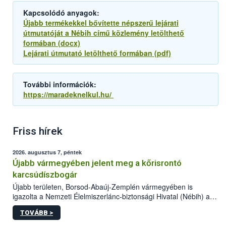
Kapcsolódó anyagok:
Újabb termékekkel bővítette népszerű lejárati
útmutatóját a Nébih című közlemény letölthető
formában (docx)
Lejárati útmutató letölthető formában (pdf)
További információk:
https://maradeknelkul.hu/
Friss hírek
2026. augusztus 7, péntek
Újabb vármegyében jelent meg a kőrisrontó
karcsúdíszbogár
Újabb területen, Borsod-Abaúj-Zemplén vármegyében is
igazolta a Nemzeti Élelmiszerlánc-biztonsági Hivatal (Nébih) a
kőrisrontó karcsúdíszbogár (Agrilus planipennis) jelenlétét. A
TOVÁBB >
kártevőt nem csak színcsapdában találták meg, de már fertőzött
fában is azonosították. A növényvédelmi szakemberek folytatják