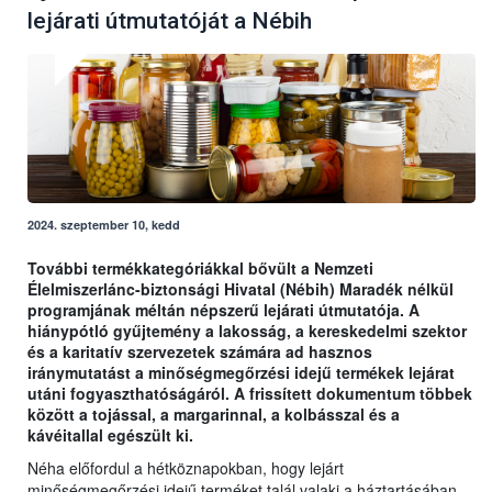
lejárati útmutatóját a Nébih
2024. szeptember 10, kedd
További termékkategóriákkal bővült a Nemzeti
Élelmiszerlánc-biztonsági Hivatal (Nébih) Maradék nélkül
programjának méltán népszerű lejárati útmutatója. A
hiánypótló gyűjtemény a lakosság, a kereskedelmi szektor
és a karitatív szervezetek számára ad hasznos
iránymutatást a minőségmegőrzési idejű termékek lejárat
utáni fogyaszthatóságáról. A frissített dokumentum többek
között a tojással, a margarinnal, a kolbásszal és a
kávéitallal egészült ki.
Néha előfordul a hétköznapokban, hogy lejárt
minőségmegőrzési idejű terméket talál valaki a háztartásában,