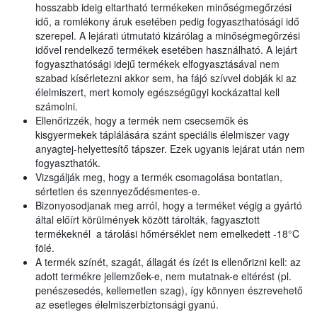
hosszabb ideig eltartható termékeken minőségmegőrzési
idő, a romlékony áruk esetében pedig fogyaszthatósági idő
szerepel. A lejárati útmutató kizárólag a minőségmegőrzési
idővel rendelkező termékek esetében használható. A lejárt
fogyaszthatósági idejű termékek elfogyasztásával nem
szabad kísérletezni akkor sem, ha fájó szívvel dobják ki az
élelmiszert, mert komoly egészségügyi kockázattal kell
számolni.
Ellenőrizzék, hogy a termék nem csecsemők és
kisgyermekek táplálására szánt speciális élelmiszer vagy
anyagtej-helyettesítő tápszer. Ezek ugyanis lejárat után nem
fogyaszthatók.
Vizsgálják meg, hogy a termék csomagolása bontatlan,
sértetlen és szennyeződésmentes-e.
Bizonyosodjanak meg arról, hogy a terméket végig a gyártó
által előírt körülmények között tárolták, fagyasztott
termékeknél a tárolási hőmérséklet nem emelkedett -18°C
fölé.
A termék színét, szagát, állagát és ízét is ellenőrizni kell: az
adott termékre jellemzőek-e, nem mutatnak-e eltérést (pl.
penészesedés, kellemetlen szag), így könnyen észrevehető
az esetleges élelmiszerbiztonsági gyanú.