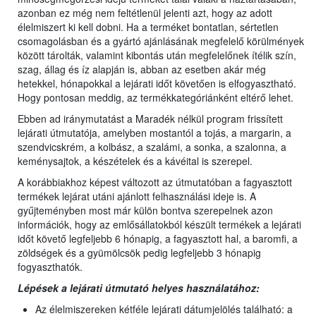
azonban ez még nem feltétlenül jelenti azt, hogy az adott
élelmiszert ki kell dobni. Ha a terméket bontatlan, sértetlen
csomagolásban és a gyártó ajánlásának megfelelő körülmények
között tárolták, valamint kibontás után megfelelőnek ítélik szín,
szag, állag és íz alapján is, abban az esetben akár még
hetekkel, hónapokkal a lejárati időt követően is elfogyasztható.
Hogy pontosan meddig, az termékkategóriánként eltérő lehet.
Ebben ad iránymutatást a Maradék nélkül program frissített
lejárati útmutatója, amelyben mostantól a tojás, a margarin, a
szendvicskrém, a kolbász, a szalámi, a sonka, a szalonna, a
keménysajtok, a készételek és a kávéital is szerepel.
A korábbiakhoz képest változott az útmutatóban a fagyasztott
termékek lejárat utáni ajánlott felhasználási ideje is. A
gyűjteményben most már külön bontva szerepelnek azon
információk, hogy az emlősállatokból készült termékek a lejárati
időt követő legfeljebb 6 hónapig, a fagyasztott hal, a baromfi, a
zöldségek és a gyümölcsök pedig legfeljebb 3 hónapig
fogyaszthatók.
Lépések a lejárati útmutató helyes használatához:
Az élelmiszereken kétféle lejárati dátumjelölés található: a