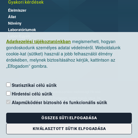
Gyakori kérdések
Élelmiszer
Állat
Növény
Laboratóriumok
Labor/Egyéb
Adatkezelési tájékoztatónkban
megismerheti, hogyan
gondoskodunk személyes adatai védelméről. Weboldalunk
cookie-kat (sütiket) használ a jobb felhasználói élmény
érdekében, melynek biztosításához kérjük, kattintson az
„Elfogadom” gombra.
Statisztikai célú sütik
Nemzeti Élelmiszerlánc-biztonsági Hivatal
Hirdetési célú sütik
Cím: 1024 Budapest, Keleti Károly utca. 24.
Alapműködést biztosító és funkcionális sütik
Levelezési cím: 1525 Budapest. Pf. 30.
ÖSSZES SÜTI ELFOGADÁSA
E-mail:
ugyfelszolgalat@nebih.gov.hu
Zöld szám: 06-80/263-244
KIVÁLASZTOTT SÜTIK ELFOGADÁSA
Telefon: 06-1/ 336-9000